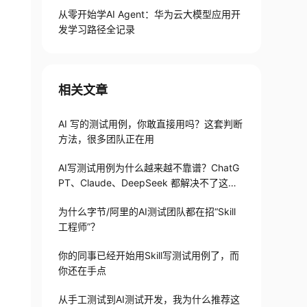
从零开始学AI Agent：华为云大模型应用开
具
一个更适合测试团队的 Skill 基础模板
发学习路径全记录
再往前一步：测试团队可以沉淀一组 Skills
最后：AI 测试 Skills 真正考验的不是提示词
相关文章
AI 写的测试用例，你敢直接用吗？这套判断
方法，很多团队正在用
AI写测试用例为什么越来越不靠谱？ChatG
PT、Claude、DeepSeek 都解决不了这个
问题
为什么字节/阿里的AI测试团队都在招“Skill
工程师”？
你的同事已经开始用Skill写测试用例了，而
你还在手点
从手工测试到AI测试开发，我为什么推荐这