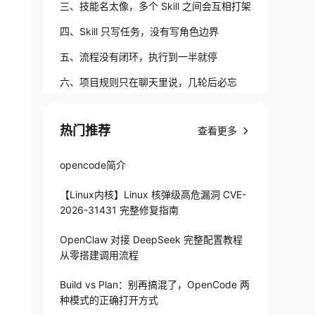
时候该用
三、技能名太像，多个 Skill 之间会互相打架
四、Skill 只写任务，没有写角色边界
五、流程没有闭环，执行到一半就停
六、项目规则只在聊天里说，几轮后必忘
七、只要求“生成用例”，没有定义测试覆盖
热门推荐
标准
查看更多
八、输出格式没有 Schema，后续自动化根
本接不住
九、Skill 写死项目结构，换个项目就失灵
opencode简介
十、没有前置检查，信息不够时 AI 就开始
【Linux内核】Linux 核弹级高危漏洞 CVE-
编
十一、没有失败策略，一失败就开始自由解
2026-31431 完整修复指南
释
十二、全局 Skill 太多，上下文被挤爆
OpenClaw 对接 DeepSeek 完整配置教程
从零搭建调用流程
十三、团队本地版本不一致，每个人生成结
果都不一样
十四、把 Skill 当 Prompt 用，没有持续迭代
Build vs Plan：别再搞混了，OpenCode 两
种模式的正确打开方式
十五、没有接入真实测试流程，最后变成玩