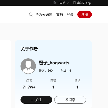
中国站
华为云App
华为云码道
文档
登录
注册
关于作者
橙子_hogwarts
博客：
260
粉丝：
4
阅读
获赞
评论
71.7w+
1
1
+ 关注
发消息