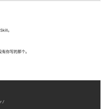
ill。
表里没有你写的那个。
r/