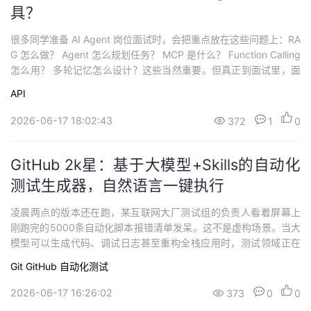
具？
很多同学准备 AI Agent 岗位面试时，会把重点放在这些问题上：RA
G 怎么做？ Agent 怎么规划任务？ MCP 是什么？ Function Calling
怎么用？ 多轮记忆怎么设计？这些当然重要。但真正到面试里，面
试官很可能不会只问概念，而是直接抛出一个更工程化的问题：“如
API
果让你给 Agent 设计工具，你会怎么设计？”这个问题看起来简单，
其实非常容易答空。如果你只说：“我会把后...
2026-06-17 18:02:43
372
1
0
GitHub 2k星：基于大模型+Skills的自动化
测试生成器，自然语言一键执行
凌晨两点的版本还在跑，某互联网大厂测试组的负责人看着屏幕上
刚跑完的5000条自动化脚本报错清单发呆。这不是虚构场景。当大
模型可以生成代码、调试日志甚至重构全栈应用时，测试领域正在
经历一个前所未有的阶段——不是AI能不能写测试代码，而是我们
Git
GitHub
自动化测试
是否找到了正确的范式来教它 "一个系统到底该怎么测" 。目录一、
组合爆炸与维护债务：自动化测试的隐性天花板二、本质变化：
2026-06-17 16:26:02
373
0
0
从"执行指令"到"理解意图"三、核心...