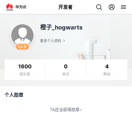
开发者
返
橙子_hogwarts
回
更多个人资料
Lv.5
1600
0
4
个
成长值
关注
粉丝
我
人
个人勋章
的
主
TA还没获得勋章~
开
页
发