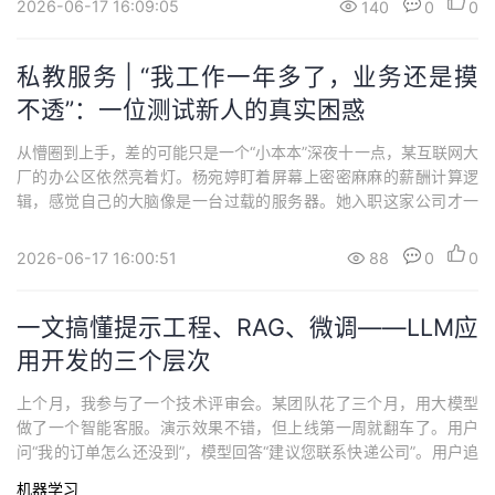
2026-06-17 16:09:05
140
0
0
去翻截图？这个习惯该改...
私教服务 | “我工作一年多了，业务还是摸
不透”：一位测试新人的真实困惑
从懵圈到上手，差的可能只是一个“小本本”深夜十一点，某互联网大
厂的办公区依然亮着灯。杨宛婷盯着屏幕上密密麻麻的薪酬计算逻
辑，感觉自己的大脑像是一台过载的服务器。她入职这家公司才一
年多，负责公司内部薪酬系统的测试工作。系统要从几十个上游数
据源取值——基本工资、高管标识、离职补偿N+1规则……每一个环
2026-06-17 16:00:51
88
0
0
节都像是一道复杂的数学题，而她是那个必须确保所有答案都正确
的人。“我已经很努力了，可为什么还是感...
一文搞懂提示工程、RAG、微调——LLM应
用开发的三个层次
上个月，我参与了一个技术评审会。某团队花了三个月，用大模型
做了一个智能客服。演示效果不错，但上线第一周就翻车了。用户
问“我的订单怎么还没到”，模型回答“建议您联系快递公司”。用户追
问了两句，模型开始编造物流信息。评审会上，leader问了一句：
机器学习