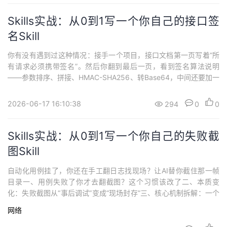
最近在密集讨论一个东西...
Skills实战：从0到1写一个你自己的接口签
名Skill
你有没有遇到过这种情况：接手一个项目，接口文档第一页写着“所
有请求必须携带签名”。然后你翻到最后一页，看到签名算法说明
——参数排序、拼接、HMAC-SHA256、转Base64，中间还要加一
个随机nonce和时间戳。然后你开始写代码。每一个测试用例里，都
要先算一遍签名。换一个接口，参数变了，签名逻辑要重新调。换
2026-06-17 16:10:38
294
0
0
一个环境，密钥不同了，所有脚本改一遍。更烦的是AI。你想让AI帮
你测这个接口，你跟...
Skills实战：从0到1写一个你自己的失败截
图Skill
自动化用例挂了，你还在手工翻日志找现场？让AI替你截住那一帧
目录一、用例失败了你才去翻截图？这个习惯该改了二、本质变
化：失败截图从“事后调试”变成“现场封存”三、核心机制拆解：一个
失败截图Skill的三个关键环节四、典型案例对比：手动截图 vs Skill
网络
自动截图五、工程落地启示：从今天就能开始的三个步骤六、你上
一次用例失败，花了多久找到出错时的界面？一、用例失败了你才