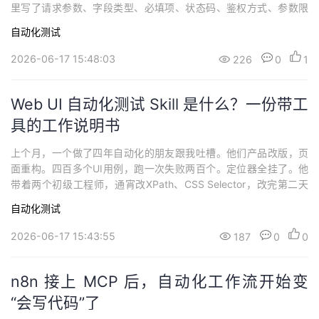
里写了请求参数、字段类型、必填项、状态码、鉴权方式、参数限
制，可真正落到测试用例时，还要测试同学再人工整理一遍：哪些
自动化测试
字段必填？ 哪些参数要做边界值？ 哪些场景要验证 Token？ 哪些
异常值要覆盖？ 哪些状态码需要断言？ 正常流程、异常流程、安全
2026-06-17 15:48:03
226
0
1
场景、性能场景怎么补齐...
Web UI 自动化测试 Skill 是什么？一份带工
具的工作说明书
上个月，一个做了四年自动化的朋友跟我吐槽。他们产品改版，页
面重构。四百多个UI用例，跑一次失败两百个。定位器全挂了。他
带着两个初级工程师，通宵改XPath、CSS Selector，改完第二天
又挂了几个。他说这不是第一次了，每次发版前都像在填坑。我问
自动化测试
他，你们有没有试试AI生成动态定位器。他说试了，ChatGPT写出
来的代码跟手动写没什么区别，该断还是断。问题不是AI能不能写
2026-06-17 15:43:55
187
0
0
脚本，而是他们还在...
n8n 接上 MCP 后，自动化工作流开始变
“会写代码”了