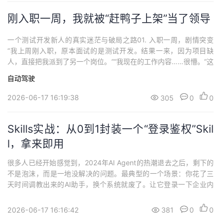
刚入职一周，我就被“赶鸭子上架”当了领导
一个测试开发新人的真实迷茫与破局之路01. 入职一周，剧情突变
“我上周刚入职，原本面试的是测试开发。结果一来，因为项目缺
人，直接把我派到了另一个岗位。”“我现在的工作内容……很懵。”这
是一位刚加入某知名无人驾驶公司（以下简称A公司）做外包测试同
自动驾驶
学的“开场白”。他的语气里充满了困惑：“我现在的任务，是给和我
同期入职的外包同事分任务、写Case、分测试车……甚至还要处理
2026-06-17 16:19:38
305
0
0
他们的请假。我感觉自己突然...
Skills实战：从0到1封装一个“登录鉴权”Skil
l，拿来即用
很多人已经开始感觉到，2024年AI Agent的热潮退去之后，剩下的
不是泡沫，而是一地没解决的问题。最典型的一个场景：你花了三
天时间调教出来的AI助手，换个系统就废了。让它登录一下企业内
部系统，它说“请提供用户名密码”。你给了，下一次对话它又忘了。
你写了一段提示词告诉它怎么处理token刷新，它在长对话里开始混
2026-06-17 16:16:42
381
0
0
淆上下文。这不是大模型不行，是你的工程化手段没跟上。行业里