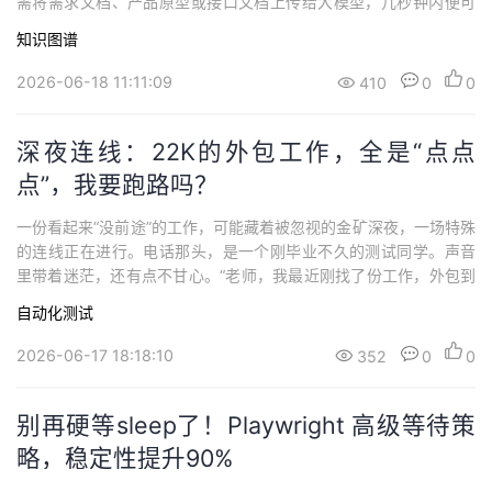
需将需求文档、产品原型或接口文档上传给大模型，几秒钟内便可
持
建
证
实
的
以生成数十甚至上百条测试用例。从效率角度来看，这无疑是一次
知识图谱
巨大的提升。然而，在实际项目落地过程中，很多测试团队发现了
议
验
收
新的问题：同样的需求，多次生成的测试用例结果差异较大；对复
2026-06-18 11:11:09
410
0
0
杂业务规则的理解不够深入；跨模块、跨流...
藏
深夜连线：22K的外包工作，全是“点点
点”，我要跑路吗？
一份看起来“没前途”的工作，可能藏着被忽视的金矿深夜，一场特殊
的连线正在进行。电话那头，是一个刚毕业不久的测试同学。声音
里带着迷茫，还有点不甘心。“老师，我最近刚找了份工作，外包到
某头部短视频平台，工资22K。”“但是我做的这个项目……怎么说
自动化测试
呢，就是纯功能测试。”“我来咱们学社学自动化，结果现在干的工作
跟自动化半毛钱关系都没有，心里特别难受。”他顿了顿，声音更低
2026-06-17 18:18:10
352
0
0
了一些：“这工作，不是我想要的...
别再硬等sleep了！Playwright 高级等待策
略，稳定性提升90%