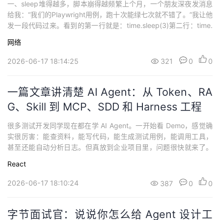
一、sleep堆得越多，脚本崩得越频繁上个月，一个朋友深夜发消息
给我：“我们的Playwright用例，跑十次能绿七次就不错了。”我让他
发一段代码过来。看到的第一行就是：time.sleep(3)第二行：time.
sleep(2)一个登陆流程，硬等了15秒。更糟糕的是，换到测试环
网络
境，网络快一点的时候，sleep浪费大量时间。慢的时候，3秒不
够，照样挂。这不是个例。我翻过很多团队的自动化仓库，...
2026-06-17 18:14:25
321
0
0
一篇文章讲清楚 AI Agent：从 Token、RA
G、Skill 到 MCP、SDD 和 Harness 工程
很多测试开发同学现在都在学 AI Agent。一开始看 Demo，感觉确
实很厉害：能查资料，能写代码，能生成测试用例，能调用工具，
甚至还能自动分析日志。但真放到企业项目里，问题很快就来了。
需求文档很长，Agent 到底该看哪一段？ 接口文档经常变，它怎么
React
保证不乱猜？ 生成的用例看起来很完整，实际能不能跑？ 自动调用
工具时，权限边界怎么控制？ 它写错代码、误改逻辑、生成错误报
2026-06-17 18:10:24
387
0
0
告，谁来兜底？ T...
字节面试官：说说你怎么给 Agent 设计工