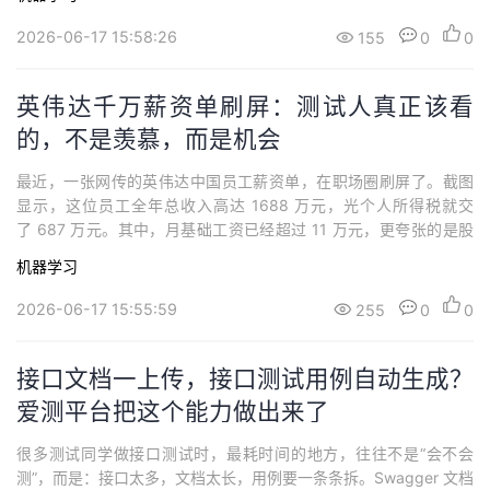
你们有没有做RAG？团队负责人愣了一下，说：我们做了提示工
程，还微调了模型。我听完就明白问题在哪了。最近半年，我见过
2026-06-17 15:58:26
155
0
0
太多类似的案例。很多人已经开始感觉...
英伟达千万薪资单刷屏：测试人真正该看
的，不是羡慕，而是机会
最近，一张网传的英伟达中国员工薪资单，在职场圈刷屏了。截图
显示，这位员工全年总收入高达 1688 万元，光个人所得税就交
了 687 万元。其中，月基础工资已经超过 11 万元，更夸张的是股
票相关收益接近 1500 万。当然，这类网传截图目前无法直接验证
机器学习
真实性，也不能代表英伟达普通员工的普遍收入。但它依然值得讨
论。因为它背后反映的，不只是某个人赚了多少钱，而是一个更大
2026-06-17 15:55:59
255
0
0
的趋势：AI 时代，技术人...
接口文档一上传，接口测试用例自动生成？
爱测平台把这个能力做出来了
很多测试同学做接口测试时，最耗时间的地方，往往不是“会不会
测”，而是：接口太多，文档太长，用例要一条条拆。Swagger 文档