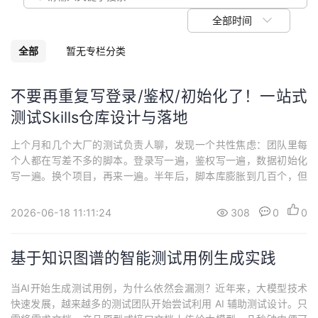
我
注
的
开
全部时间
的
Programs
发
全部
暂无专栏分类
支
者
不要再重复写登录/鉴权/初始化了！一站式
测试Skills仓库设计与落地
持
学
上个月和几个大厂的测试负责人聊，发现一个共性焦虑：团队里每
我
堂
个人都在写差不多的脚本。登录写一遍，鉴权写一遍，数据初始化
写一遍。换个项目，再来一遍。半年后，脚本库膨胀到几百个，但
的
我
我
真正能复用的没几个。这不是某个人的问题，是整个行业在经历了
自动化普及之后，集体撞上的墙——技能无法跨场景复用。更麻烦
2026-06-18 11:11:24
308
0
0
技
的
的是，最近AI生成用例的能力越来越强。有人开始焦虑：写脚本这
的
我
件事，是不是很快就不值钱了？我的判断恰恰相反...
基于知识图谱的智能测试用例生成实践
术
云
课
的
我
当AI开始生成测试用例，为什么依然会漏测？近年来，大模型技术
支
声
程
认
的
我
快速发展，越来越多的测试团队开始尝试利用 AI 辅助测试设计。只