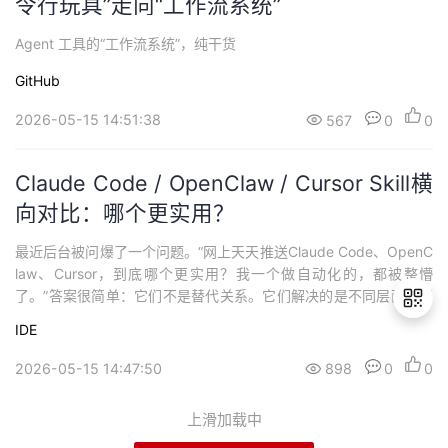
令行玩具”走向“工作流系统”
Agent 工具的“工作流系统”，纯干货
GitHub
2026-05-15 14:51:38
567
0
0
Claude Code / OpenClaw / Cursor Skill横
向对比：哪个更实用？
最近后台被问爆了一个问题。“网上天天推送Claude Code、OpenC
law、Cursor，到底哪个更实用？我一个做自动化的，都被整懵
了。”答案很简单：它们不是替代关系。它们解决的是不同层面的问
题。一个20人的测试团队，有人用Claude Code做API自动化、接管
IDE
CI流程；有人用Cursor在IDE里写脚本、调试用例；还有人已经在用
OpenClaw挂了一个智能体，24小时扫描线上日志...
2026-05-15 14:47:50
898
0
0
退
出
上滑加载中
登
录