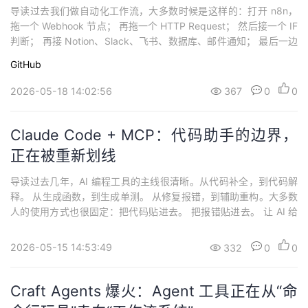
导读过去我们做自动化工作流，大多数时候是这样的：打开 n8n，
拖一个 Webhook 节点； 再拖一个 HTTP Request； 然后接一个 IF
判断； 再接 Notion、Slack、飞书、数据库、邮件通知； 最后一边
查文档，一边调参数，一边看报错。这套流程不难，但非常耗时
GitHub
间。尤其当节点越来越多、字段越来越复杂、表达式越来越长时，
真正卡住人的往往不是“会不会自动化”，而是：我知道自己想...
2026-05-18 14:02:56
367
0
0
Claude Code + MCP：代码助手的边界，
正在被重新划线
导读过去几年，AI 编程工具的主线很清晰。从代码补全，到代码解
释。 从生成函数，到生成单测。 从修复报错，到辅助重构。大多数
人的使用方式也很固定：把代码贴进去。 把报错贴进去。 让 AI 给
答案。 再由人去复制、执行、验证。但 Claude Code 接入 MCP 之
后，这条边界开始松动了。因为 MCP 让 Claude Code 不再只是“看
2026-05-15 14:53:49
332
0
0
代码、改文件、跑命令”的本地助手，而是可以接入 ...
Craft Agents 爆火：Agent 工具正在从“命