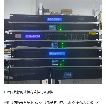
我
注
的
开
的
Programs
发
支
者
持
学
我
堂
的
我
我
技
的
的
我
术
云
课
的
我
1. 医疗数据的法律有效性与溯源性
支
声
程
认
的
我
根据《病历书写基本规范》《电子病历应用规范》等法规要求，所