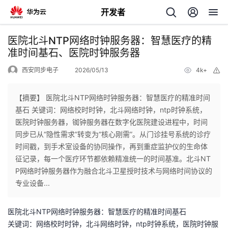
开发者
返
医院北斗NTP网络时钟服务器：智慧医疗的精
回
准时间基石、医院时钟服务器
西安同步电子
2026/05/13
4k+
举
报
【摘要】 医院北斗NTP网络时钟服务器：智慧医疗的精准时间
基石 关键词：网络校时时钟，北斗网络时钟，ntp时钟系统，
个
医院时钟服务器，铷钟服务器在数字化医院建设进程中，时间
同步已从“隐性需求”转变为“核心刚需”。从门诊挂号系统的诊疗
我
人
时间戳，到手术室设备的协同操作，再到重症监护仪的生命体
征记录，每一个医疗环节都依赖精准统一的时间基准。北斗NT
的
主
P网络时钟服务器作为融合北斗卫星授时技术与网络时间协议的
专业设备...
开
页
医院北斗NTP网络时钟服务器：智慧医疗的精准时间基石
发
关键词：网络校时时钟，北斗网络时钟，ntp时钟系统，医院时钟服