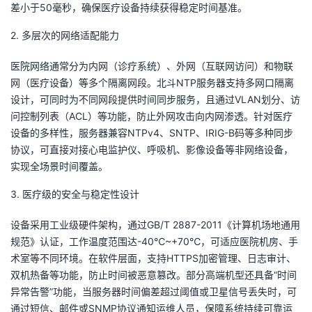
差小于50毫秒，确保医疗设备持续获得稳定时间基准。
2. 多层次的网络适配能力
医院网络通常分为内网（诊疗系统）、外网（互联网访问）和物联
网（医疗设备）等多个隔离网段。北斗NTP服务器支持多网口隔离
设计，可同时为不同网段提供时间同步服务，且通过VLAN划分、访
问控制列表（ACL）等功能，防止外网攻击向内网渗透。针对医疗
设备的多样性，服务器兼容NTPv4、SNTP、IRIG-B码等多种同步
协议，可直接对接心电监护仪、呼吸机、影像设备等非网络设备，
实现全场景时间覆盖。
3. 医疗级的安全与稳定性设计
设备采用工业级硬件架构，通过GB/T 2887-2011《计算机场地通用
规范》认证，工作温度范围达-40℃~+70℃，可适应医院机房、手
术室等不同环境。在软件层面，支持HTTPS加密管理、日志审计、
双机热备等功能，防止时间被恶意篡改。部分高端机型还具备“时间
异常告警”功能，当服务器时间偏差超过阈值或卫星信号丢失时，可
通过短信、邮件或SNMP协议通知运维人员，保障系统持续可靠运