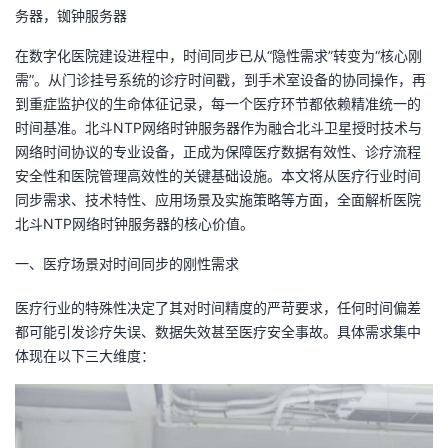
务器，铷钟服务器
者
在数字化医院建设进程中，时间同步已从“隐性需求”转变为“核心刚
需”。从门诊挂号系统的诊疗时间戳，到手术室设备的协同操作，再
我
到重症监护仪的生命体征记录，每一个医疗环节都依赖精准统一的
时间基准。北斗NTP网络时钟服务器作为融合北斗卫星授时技术与
的
我
网络时间协议的专业设备，正成为保障医疗数据有效性、诊疗流程
安全性和医院管理高效性的关键基础设施。本文将从医疗行业时间
博
的
我
同步需求、技术特性、应用场景及实施策略等方面，全面解析医院
北斗NTP网络时钟服务器的核心价值。
客
论
的
我
一、医疗场景对时间同步的刚性需求
坛
圈
的
我
医疗行业的特殊性决定了其对时间精度的严苛要求，任何时间偏差
子
直
的
我
都可能引发诊疗失误、数据失效甚至医疗安全事故。具体需求集中
体现在以下三大维度：
我
播
活
的
我
动
关
的