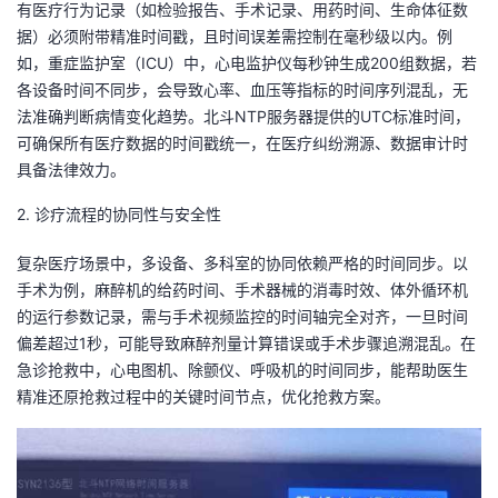
有医疗行为记录（如检验报告、手术记录、用药时间、生命体征数
持
建
证
实
的
据）必须附带精准时间戳，且时间误差需控制在毫秒级以内。例
如，重症监护室（ICU）中，心电监护仪每秒钟生成200组数据，若
议
验
收
各设备时间不同步，会导致心率、血压等指标的时间序列混乱，无
法准确判断病情变化趋势。北斗NTP服务器提供的UTC标准时间，
藏
可确保所有医疗数据的时间戳统一，在医疗纠纷溯源、数据审计时
具备法律效力。
2. 诊疗流程的协同性与安全性
复杂医疗场景中，多设备、多科室的协同依赖严格的时间同步。以
手术为例，麻醉机的给药时间、手术器械的消毒时效、体外循环机
的运行参数记录，需与手术视频监控的时间轴完全对齐，一旦时间
偏差超过1秒，可能导致麻醉剂量计算错误或手术步骤追溯混乱。在
急诊抢救中，心电图机、除颤仪、呼吸机的时间同步，能帮助医生
精准还原抢救过程中的关键时间节点，优化抢救方案。