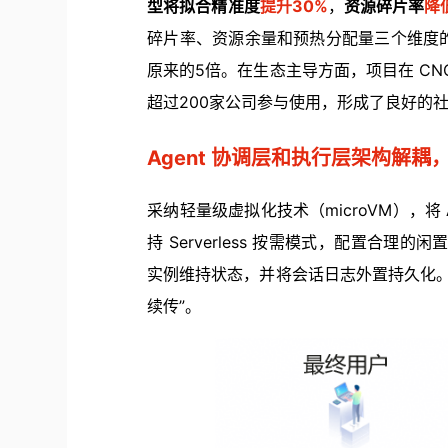
型将拟合精准度
提升30%
，
资源碎片率
降
碎片率、资源余量和预热分配量三个维度
原来的5倍。在生态主导方面，项目在 CNC
超过200家公司参与使用，形成了良好的
Agent 协调层和执行层架构解
采纳轻量级
虚拟化技术
（microVM），将 
持 Serverless 按需模式，配置合理的
实例维持状态，并将会话日志外置持久化。H
续传”。