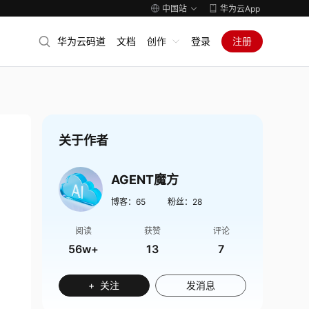
中国站
华为云App
华为云码道
文档
创作
登录
注册
关于作者
AGENT魔方
博客：
65
粉丝：
28
阅读
获赞
评论
56w+
13
7
+ 关注
发消息