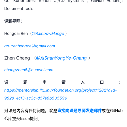
Go; Kubernetes; React; CI/CD Systems ( GitHub Actions);
Document tools
课题导师：
Hongcai Ren（
@RainbowMango
）
qdurenhongcai@gmail.com
Zhen Chang （
@XiShanYongYe-Chang
）
changzhen5@huawei.com
课题申请入口：
https://mentorship.lfx.linuxfoundation.org/project/12821d1d-
9528-4cf3-ac3c-d57a6b585599
对课题内容有任何问题，欢迎
直接向课题导师发送邮件
或在GitHub
仓库提交Issue提问。