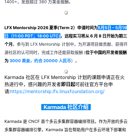
1400+，发放超过 380 万美金报酬。
的
Programs
发
者
支
者
我
LFX Mentorship 2026 夏季(Term 2）申请时间为
5月5日 – 5月19
日（11:00 PDT；18:00 UTC)
，
远程实习将从 6 月 8 日开始为期三
持
学
的
我
个月
。参与到 LFX Mentorship 计划中，为开源项目做贡献、获得开
源社区的认可同时，完成工作还能获取报酬 (
位于中国的开发者报酬
我
堂
博
的
我
为
3000 美金，约合 20000 人民币
）。
的
我
客
论
的
我
我
Karmada 社区在 LFX Mentorship 计划的课题申请正在火
技
的
坛
圈
的
我
的
我
热进行中，感兴趣的开发
者
即日起
可前往官方平台申
请:
https://mentorship.lfx.linuxfoundation.org/
术
云
子
直
的
我
课
的
我
Karmada 社区介绍
支
声
播
活
的
程
认
的
我
Karmada 是 CNCF 首个多云多集群容器编排项目。作为
开放的多云
持
建
动
关
证
实
的
多集群容器编排引擎，Karmada 旨在帮助用户在
多云环境
下部署和