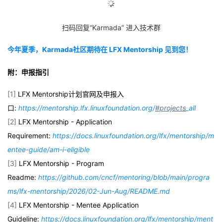
扫码回复“Karmada” 进入技术群
今年夏季，Karmada社区期待在 LFX Mentorship 见到您！
附：申报指引
[1]
LFX Mentorship计划官网及申报入
口:
https://mentorship.lfx.linuxfoundation.org/
#projects
_all
[2]
LFX Mentorship - Application
Requirement:
https://docs.linuxfoundation.org/lfx/mentorship/m
entee-guide/am-i-eligible
[3]
LFX Mentorship - Program
Readme:
https://github.com/cncf/mentoring/blob/main/progra
ms/lfx-mentorship/2026/02-Jun-Aug/README.md
[4]
LFX Mentorship - Mentee Application
Guideline:
https://docs.linuxfoundation.org/lfx/mentorship/ment