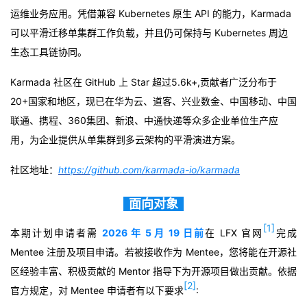
议
运维业务应用。凭借兼容 Kubernetes 原生 API 的能力，
注
Karmada
验
收
可以平滑迁移单集群工作负载，并且仍可保持与 Kubernetes 周边
藏
生态工具链协同。
Karmada 社区在 GitHub 上 Star 超过5.6k+,
贡献者
广泛分布于
20+国家和地区，现已在华为云、
道客
、兴业数金、中国移动、中国
联通、携程、360集团、新浪、中通快递等众多企业单位生产应
用，为企业提供从单集群到多云架构的平滑演进方案。
社区地址：
https://github.com/karmada-io/karmada
面向对象
[1]
本期计划申请者需
2026 年 5 月 19 日前
在 LFX 官网
完成
Mentee 注册及项目申请。若被接收作为 Mentee，您将能在开源社
区经验丰富、积极贡献的 Mentor 指导下为开源项目做出贡献。依据
[2]
官方规定
，对 Mentee 申请者有以下要求
: