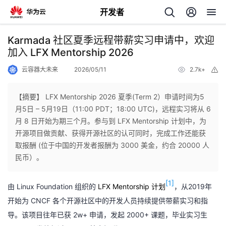
开发者
返
Karmada 社区夏季远程带薪实习申请中，欢迎
回
加入 LFX Mentorship 2026
云容器大未来
2026/05/11
2.7k+
举
报
【摘要】 LFX Mentorship 2026 夏季(Term 2）申请时间为5
月5日 – 5月19日（11:00 PDT；18:00 UTC)，远程实习将从 6
个
月 8 日开始为期三个月。参与到 LFX Mentorship 计划中，为
开源项目做贡献、获得开源社区的认可同时，完成工作还能获
我
人
取报酬 (位于中国的开发者报酬为 3000 美金，约合 20000 人
民币）。
我
的
主
[1]
由 Linux Foundation 组织的
LFX Mentorship 计划
，从2019年
我
的
开
页
开始为 CNCF 各个开源社区中的开发人员持续提供带薪实习和指
导。该项目往年已获 2w+ 申请，发起 2000+ 课题，毕业实习生
我
的
开
发