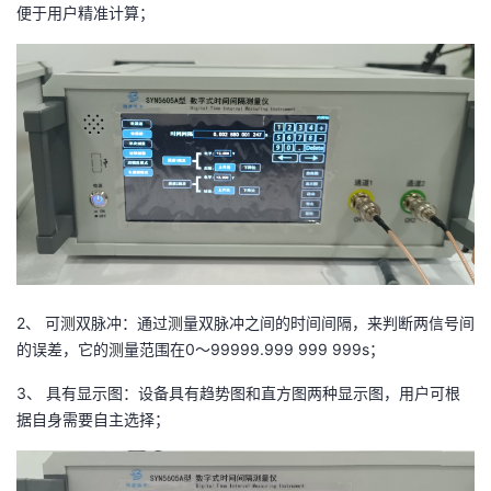
便于用户精准计算；
我
注
的
开
的
Programs
发
支
者
持
学
我
堂
的
我
我
2、 可测双脉冲：通过测量双脉冲之间的时间间隔，来判断两信号间
技
的
的
我
的误差，它的测量范围在0～99999.999 999 999s；
3、 具有显示图：设备具有趋势图和直方图两种显示图，用户可根
术
云
课
的
我
据自身需要自主选择；
支
声
程
认
的
我