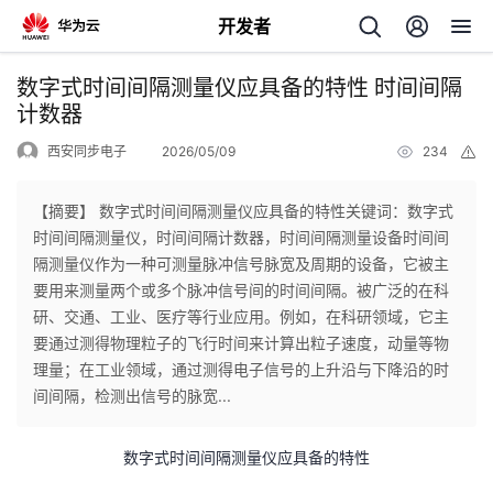
开发者
返
数字式时间间隔测量仪应具备的特性 时间间隔
回
计数器
西安同步电子
2026/05/09
234
举
报
【摘要】 数字式时间间隔测量仪应具备的特性关键词：数字式
时间间隔测量仪，时间间隔计数器，时间间隔测量设备时间间
个
隔测量仪作为一种可测量脉冲信号脉宽及周期的设备，它被主
要用来测量两个或多个脉冲信号间的时间间隔。被广泛的在科
我
人
研、交通、工业、医疗等行业应用。例如，在科研领域，它主
要通过测得物理粒子的飞行时间来计算出粒子速度，动量等物
的
主
理量；在工业领域，通过测得电子信号的上升沿与下降沿的时
间间隔，检测出信号的脉宽...
开
页
数字式时间间隔测量仪应具备的特性
发