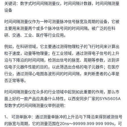
关键词：数字式时间间隔测量仪，时间间隔计数器，时间间隔测量
者
设备
时间间隔测量仪作为一种可测量脉冲信号脉宽及周期的设备，它被
我
主要用来测量两个或多个脉冲信号间的时间间隔。被广泛的在科
研、交通、工业、医疗等行业应用。
的
我
例如，在科研领域，它主要通过测得物理粒子的飞行时间来计算出
博
的
我
粒子速度，动量等物理量；在工业领域，通过测得电子信号的上升
沿与下降沿的时间间隔，检测出信号的脉宽、周期等参数，达到评
客
论
的
我
估电子元器件性能的目的，以此筛选出合格的电子元器件；在医疗
行业，通过测得心电图各波形间的时间间隔，来判断患者的心率是
坛
圈
的
我
否正常等等。
时间间隔测量仪在众多的行业领域中起到如此重要的作用，那么市
子
直
的
我
面上好的一款产品应具备什么特性，以西安同步厂家的SYN5605A
型数字式时间间隔测量仪举例说明：
我
播
活
的
1、 可测单脉冲：通过测量单脉冲的上升沿与下降沿来得到被测信号
我
动
关
的
的脉宽与周期，它的测量范围在20ns～99999.999 999 999s，可