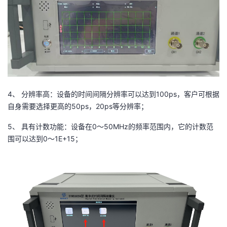
持
建
证
实
的
议
验
收
藏
4、 分辨率高：设备的时间间隔分辨率可以达到100ps，客户可根据
自身需要选择更高的50ps，20ps等分辨率；
5、 具有计数功能：设备在0～50MHz的频率范围内，它的计数范
围可以达到0～1E+15；