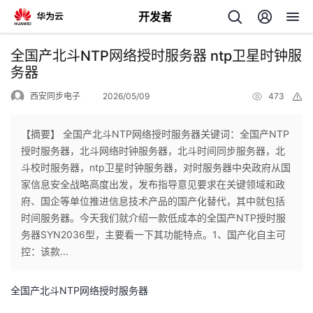
开发者
返
全国产北斗NTP网络授时服务器 ntp卫星时钟服
回
务器
西安同步电子
2026/05/09
473
举
报
【摘要】 全国产北斗NTP网络授时服务器关键词：全国产NTP
授时服务器，北斗网络时钟服务器，北斗时间同步服务器，北
个
斗校时服务器，ntp卫星时钟服务器，对时服务器中央政府从国
家信息安全战略高度出发，发布指导意见要求在关键领域和政
我
人
府、国企等单位推进信息技术产品的国产化替代，其中就包括
时间服务器。今天我们就介绍一款低成本的全国产NTP授时服
的
主
务器SYN2036型，主要看一下其功能特点。1、国产化自主可
控：该款...
开
页
全国产北斗NTP网络授时服务器
发