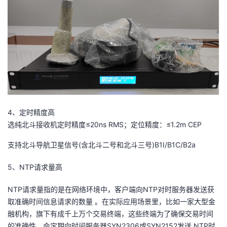
持
建
证
实
的
议
验
收
藏
4、定时精度高
选纯北斗接收机定时精度≤20ns RMS；定位精度：≤1.2m CEP
支持北斗导航卫星信号(含北斗二号和北斗三号)B1I/B1C/B2a
5、NTP请求量高
NTP请求量指的是在网络环境中，客户端向NTP对时服务器发送获
取准确时间信息请求的数量 。在实际应用场景里，比如一家大型金
融机构，旗下有成千上万个交易终端，这些终端为了确保交易时间
的准确性，会定期向时间服务器SYN2306或SYN2152发送 NTP时