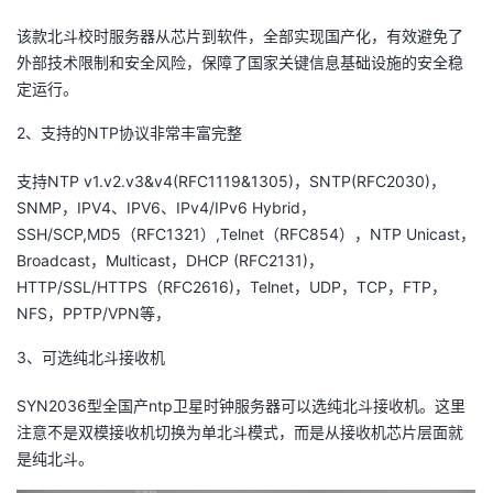
我
注
的
开
该款北斗校时服务器从芯片到软件，全部实现国产化，有效避免了
外部技术限制和安全风险，保障了国家关键信息基础设施的安全稳
的
Programs
发
定运行。
支
者
2、支持的NTP协议非常丰富完整
支持NTP v1.v2.v3&v4(RFC1119&1305)，SNTP(RFC2030)，
持
学
SNMP，IPV4、IPV6、IPv4/IPv6 Hybrid，
SSH/SCP,MD5（RFC1321）,Telnet（RFC854），NTP Unicast，
我
堂
Broadcast，Multicast，DHCP (RFC2131)，
HTTP/SSL/HTTPS（RFC2616)，Telnet，UDP，TCP，FTP，
的
我
我
NFS，PPTP/VPN等，
技
的
的
我
3、可选纯北斗接收机
术
云
课
的
我
SYN2036型全国产ntp卫星时钟服务器可以选纯北斗接收机。这里
注意不是双模接收机切换为单北斗模式，而是从接收机芯片层面就
支
声
程
认
的
我
是纯北斗。