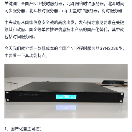
关键词：全国产NTP授时服务器，北斗网络时钟服务器，北斗时间
者
同步服务器，北斗校时服务器，ntp卫星时钟服务器，对时服务器
中央政府从国家信息安全战略高度出发，发布指导意见要求在关键
我
领域和政府、国企等单位推进信息技术产品的国产化替代，其中就
包括时间服务器。
的
我
今天我们就介绍一款低成本的全国产NTP授时服务器SYN2036型，
博
的
我
主要看一下其功能特点。
客
论
的
我
坛
圈
的
我
子
直
的
我
我
播
活
的
我
动
关
的
1、国产化自主可控：