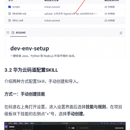
持
建
证
实
的
议
验
收
藏
3.2 华为云码道配置SKILL
介绍两种方式配置Skill，手动创建和导入。
方式一：手动创建技能
在码道右上角打开设置，进入设置界面后选择
技能与规则
，在项目
级板块下技能的右侧点“+”号，选择
手动创建
。