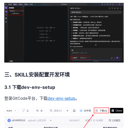
我
注
的
开
的
Programs
发
支
者
持
学
我
堂
三、SKILL安装配置开发环境
的
我
我
3.1 下载dev-env-setup
技
的
的
我
登录GitCode平台，下载
dev-env-setup
。
术
云
课
的
我
支
声
程
认
的
我