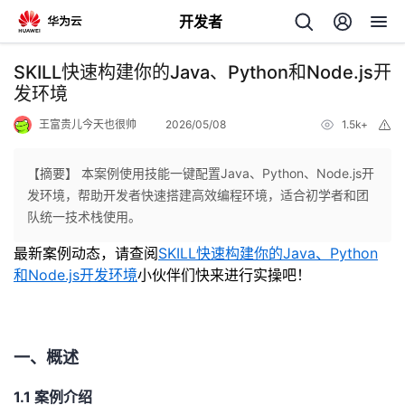
开发者
返
SKILL快速构建你的Java、Python和Node.js开
回
发环境
王富贵儿今天也很帅
2026/05/08
1.5k+
举
报
【摘要】 本案例使用技能一键配置Java、Python、Node.js开
发环境，帮助开发者快速搭建高效编程环境，适合初学者和团
个
队统一技术栈使用。
最新案例动态，请查阅
SKILL快速构建你的Java、Python
我
人
和Node.js开发环境
小伙伴们快来进行实操吧！
的
主
开
页
一、概述
发
1.1 案例介绍