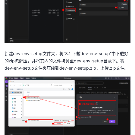
新建dev-env-setup文件夹，将“3.1 下载dev-env-setup”中下载好
的zip包解压，并将其内的文件拷贝至dev-env-setup目录下。将
dev-env-setup文件夹压缩到dev-env-setup.zip，上传.zip文件。