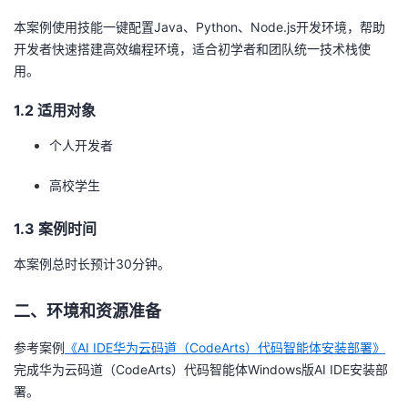
本案例使用技能一键配置Java、Python、Node.js开发环境，帮助
者
开发者快速搭建高效编程环境，适合初学者和团队统一技术栈使
用。
我
1.2 适用对象
的
我
个人开发者
博
的
我
高校学生
客
论
的
我
1.3 案例时间
坛
圈
的
我
本案例总时长预计30分钟。
子
直
的
我
二、环境和资源准备
我
播
活
的
参考案例
《AI IDE华为云码道（CodeArts）代码智能体安装部署》
完成华为云码道（CodeArts）代码智能体Windows版AI IDE安装部
我
动
关
的
署。