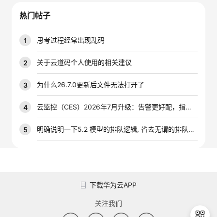
我
注
的
开
热门帖子
的
Programs
发
思考过程经常出现乱码
1
支
者
关于云道码个人使用的相关建议
2
持
学
为什么26.7.0更新后文件无法打开了
3
我
堂
云监控（CES）2026年7月升级：告警更好配，指标更好查，插件更好装
4
的
我
明确说明一下5.2 模型的排队逻辑, 省去无谓的排队时间
5
我
技
的
的
我
术
云
课
的
我
下载华为云APP
支
声
程
认
的
我
关注我们