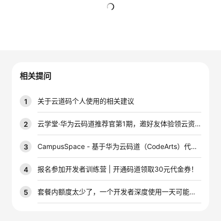
者
暂无回复
我
的
我
相关提问
博
的
我
关于云道码个人使用的相关建议
1
客
论
的
我
云学堂·华为云码道推荐官第1期，邀好友体验领云资源券激励！
2
坛
圈
的
我
CampusSpace - 基于华为云码道（CodeArts）代码智能体的校园场地智能预约管理系统
3
子
直
的
我
报名参加开发者训练营 | 开通码道领取30元代金券！
4
我
播
活
的
套餐内额度太少了，一个开发者深度使用一天可能就是大几千万的tokens，能不能增加一下套餐内的配额
5
我
动
关
的