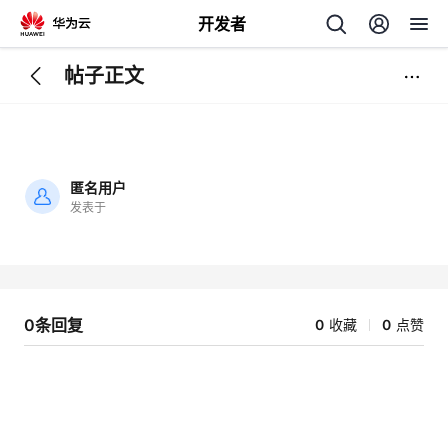
开发者
帖子正文
返
回
匿名用户
发表于
加
载
个
失
败
我
人
0条回复
0
收藏
0
点赞
的
主
开
页
发