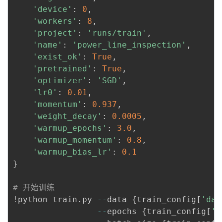
'device'
:
0
,
'workers'
:
8
,
'project'
:
'runs/train'
,
'name'
:
'power_line_inspection'
,
'exist_ok'
:
True
,
'pretrained'
:
True
,
'optimizer'
:
'SGD'
,
'lr0'
:
0.01
,
'momentum'
:
0.937
,
'weight_decay'
:
0.0005
,
'warmup_epochs'
:
3.0
,
'warmup_momentum'
:
0.8
,
'warmup_bias_lr'
:
0.1
}
# 开始训练
!python train
.
py 
-
-
data 
{
train_config
[
'dat
-
-
epochs 
{
train_config
[
'e