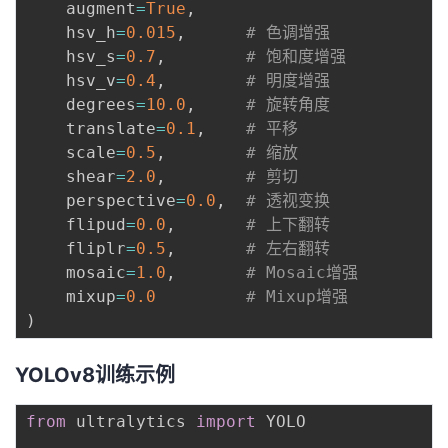
    augment
=
True
,
    hsv_h
=
0.015
,
# 色调增强
    hsv_s
=
0.7
,
# 饱和度增强
    hsv_v
=
0.4
,
# 明度增强
    degrees
=
10.0
,
# 旋转角度
    translate
=
0.1
,
# 平移
    scale
=
0.5
,
# 缩放
    shear
=
2.0
,
# 剪切
    perspective
=
0.0
,
# 透视变换
    flipud
=
0.0
,
# 上下翻转
    fliplr
=
0.5
,
# 左右翻转
    mosaic
=
1.0
,
# Mosaic增强
    mixup
=
0.0
# Mixup增强
)
YOLOv8训练示例
from
 ultralytics 
import
 YOLO
