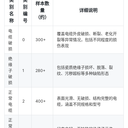
类
类
样本数
别
别
量
详细说明
名
编
（约）
称
号
电
覆盖电缆外皮破损、断裂、老化开
缆
0
300+
裂等异常情况，包括不同程度的损
破
伤表现
损
绝
缘
包括瓷质绝缘子损坏、脱落、裂
子
1
280+
纹、污秽超标等多种缺陷形态
破
损
正
常
表面光滑、无破损、结构完整的电
2
400+
电
缆，涵盖不同规格和型号
缆
正
常