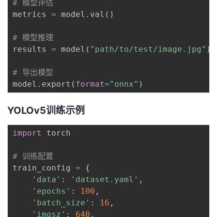
# 模型评估
metrics 
=
 model
.
val
(
)
# 模型推理
results 
=
 model
(
"path/to/test/image.jpg"
)
# 导出模型
model
.
export
(
format
=
"onnx"
)
YOLOv5训练示例
import
 torch

# 训练配置
train_config 
=
{
'data'
:
'dataset.yaml'
,
'epochs'
:
100
,
'batch_size'
:
16
,
'imgsz'
:
640
,