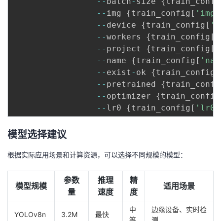
-
-
batch
-
size 
{
train_confi
-
-
img 
{
train_config
[
'imgs
-
-
device 
{
train_config
[
'd
-
-
workers 
{
train_config
[
'
-
-
project 
{
train_config
[
'
-
-
name 
{
train_config
[
'nam
-
-
exist
-
ok 
{
train_config
[
-
-
pretrained 
{
train_confi
-
-
optimizer 
{
train_config
-
-
lr0 
{
train_config
[
'lr0'
模型选择建议
根据实际应用场景和计算资源，可以选择不同规模的模型：
参数
推理
精
模型规模
适用场景
量
速度
度
中
边缘设备、实时检
YOLOv8n
3.2M
最快
等
测