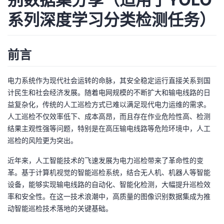
系列深度学习分类检测任务）
者
我
前言
的
我
电力系统作为现代社会运转的命脉，其安全稳定运行直接关系到国
博
的
我
计民生和社会经济发展。随着电网规模的不断扩大和输电线路的日
益复杂化，传统的人工巡检方式已难以满足现代电力运维的需求。
客
论
的
我
人工巡检不仅效率低下、成本高昂，而且存在作业危险性高、检测
结果主观性强等问题，特别是在高压输电线路等危险环境中，人工
坛
圈
的
我
巡检的风险更为突出。
近年来，人工智能技术的飞速发展为电力巡检带来了革命性的变
子
直
的
我
革。基于计算机视觉的智能巡检系统，结合无人机、机器人等智能
设备，能够实现输电线路的自动化、智能化检测，大幅提升巡检效
我
播
活
的
率和安全性。在这一技术浪潮中，高质量的图像识别数据集成为推
动智能巡检技术落地的关键基础。
我
动
关
的