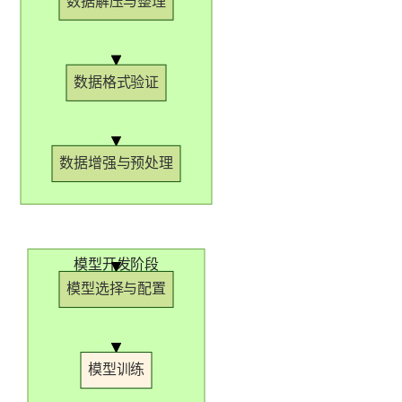
数据解压与整理
持
建
证
实
的
议
验
收
数据格式验证
藏
数据增强与预处理
模型开发阶段
模型选择与配置
模型训练