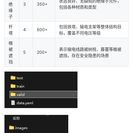
状态良好、无缺陷的绝缘子元件，
绝
3
350+
包括各种材质和类型
缘
子
杆
包括铁塔、输电支架等整体结构目
4
600+
塔
标，覆盖不同电压等级
植
被
表示输电线路被树枝、藤蔓等植被
5
200+
遮
遮挡，存在安全隐患的场景
挡