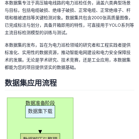
本数据集专注于高压输电线路的电力巡检任务，涵盖六类典型场景
我
注
的
开
与目标，包括电缆破损、绝缘子破损、正常电缆、正常绝缘子、杆
塔和植被遮挡等关键检测对象。数据集共包含2000张高质量图像，
的
Programs
发
已完成标注与划分，具备开箱即用的特性，可直接用于YOLO系列等
主流目标检测模型的训练与测试。
支
者
本数据集的发布，旨在为电力巡检领域的研究者和工程实践者提供
持
标准化、实用性的数据资源，推动智能电网建设和电力安全保障技
学
术的发展。无论是学术研究、技术竞赛，还是工业应用，本数据集
都能为您的项目提供坚实的数据基础。
我
堂
数据集应用流程
的
我
我
技
的
的
我
数据准备阶段
数据集下载
术
云
课
的
我
支
声
程
认
的
我