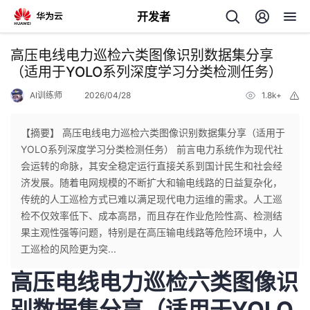
开发者
返
高压电线电力巡检六类图像识别数据集分享
回
（适用于YOLO系列深度学习分类检测任务）
AI训练师
2026/04/28
1.8k+
举
报
【摘要】 高压电线电力巡检六类图像识别数据集分享（适用于
YOLO系列深度学习分类检测任务） 前言电力系统作为现代社
个
会运转的命脉，其安全稳定运行直接关系到国计民生和社会经
济发展。随着电网规模的不断扩大和输电线路的日益复杂化，
我
人
传统的人工巡检方式已难以满足现代电力运维的需求。人工巡
检不仅效率低下、成本高昂，而且存在作业危险性高、检测结
的
主
果主观性强等问题，特别是在高压输电线路等危险环境中，人
工巡检的风险更为突...
开
页
高压电线电力巡检六类图像识
发
别数据集分享（适用于YOLO