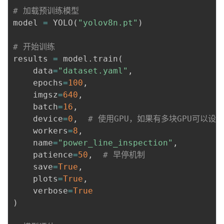
# 加载预训练模型
model 
=
 YOLO
(
"yolov8n.pt"
)
# 开始训练
results 
=
 model
.
train
(
    data
=
"dataset.yaml"
,
    epochs
=
100
,
    imgsz
=
640
,
    batch
=
16
,
    device
=
0
,
# 使用GPU，如果有多块GPU可以设置为
    workers
=
8
,
    name
=
"power_line_inspection"
,
    patience
=
50
,
# 早停机制
    save
=
True
,
    plots
=
True
,
    verbose
=
True
)