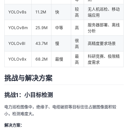
较
无人机巡检、移动
YOLOv8s
11.2M
快
高
端应用
服务器部署、离线
YOLOv8m
25.9M
中等
高
分析
很
YOLOv8l
43.7M
慢
高精度要求场景
高
最
科研竞赛、极限精
YOLOv8x
68.2M
最慢
高
度需求
挑战与解决方案
挑战1：小目标检测
电力巡检图像中，绝缘子、电缆破损等目标往往占据图像面积较
小，检测难度大。
解决方案：