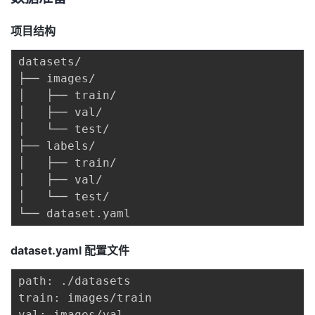
项目结构
datasets/

├── images/

│   ├── train/

│   ├── val/

│   └── test/

├── labels/

│   ├── train/

│   ├── val/

│   └── test/

dataset.yaml 配置文件
path: ./datasets

train: images/train

val: images/val
