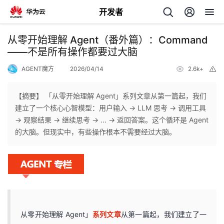
开发者
返
从零开始理解 Agent（番外篇）：Command
回
——不是所有操作都要过大脑
AGENT魔方
2026/04/14
2.6k+
举
报
【摘要】 「从零开始理解 Agent」系列文章从第一篇起，我们
建立了一个核心心智模型：用户输入 → LLM 思考 → 调用工具
个
→ 观察结果 → 继续思考 → ... → 返回答案。这个循环是 Agent
的大脑。但现实中，有些操作根本不需要经过大脑。
我
人
的
主
开
页
从零开始理解 Agent」
系列文章
从第一篇起，我们建立了一
发