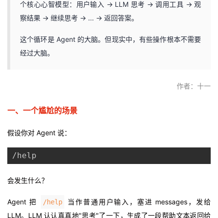
个核心心智模型：用户输入 → LLM 思考 → 调用工具 → 观
者
察结果 → 继续思考 → ... → 返回答案。
这个循环是 Agent 的大脑。但现实中，有些操作根本不需要
我
经过大脑。
的
我
作者：十一
博
的
我
一、一个尴尬的场景
客
论
的
我
假设你对 Agent 说：
坛
圈
的
我
/help
子
直
的
我
会发生什么？
我
播
活
的
Agent 把
当作普通用户输入，塞进 messages，发给
/help
我
动
关
的
LLM。LLM 认认真真地"思考"了一下，生成了一段帮助文本返回给