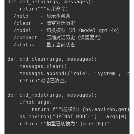
def cmd_help(args, messages):

    return"""可用命令：

  /help    - 显示本帮助

  /clear   - 清空对话历史

  /model   - 切换模型（如 /model gpt-4o）

  /compact - 压缩对话历史（保留要点）

  /status  - 显示当前状态"""

def cmd_clear(args, messages):

    messages.clear()

    messages.append({"role": "system", "co
    return"对话已清空。"

def cmd_model(args, messages):

    ifnot args:

        return f"当前模型：{os.environ.get('OP
    os.environ["OPENAI_MODEL"] = args[0]

    return f"模型已切换为：{args[0]}"
