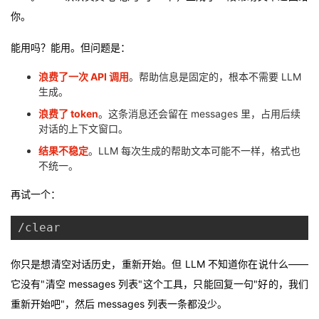
我
注
的
开
你。
能用吗？能用。但问题是：
的
Programs
发
浪费了一次 API 调用
。帮助信息是固定的，根本不需要 LLM
支
者
生成。
浪费了 token
。这条消息还会留在 messages 里，占用后续
持
学
对话的上下文窗口。
结果不稳定
。LLM 每次生成的帮助文本可能不一样，格式也
我
堂
不统一。
的
我
我
再试一个：
技
的
的
我
/clear
术
云
课
的
我
你只是想清空对话历史，重新开始。但 LLM 不知道你在说什么——
它没有"清空 messages 列表"这个工具，只能回复一句"好的，我们
支
声
程
认
的
我
重新开始吧"，然后 messages 列表一条都没少。