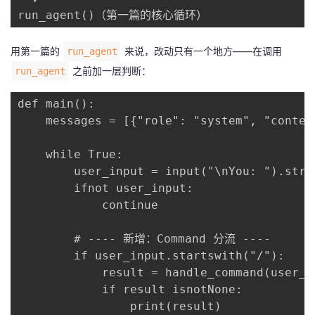
run_agent()（第一篇的核心循环）
用第一篇的
来说，改动只有一个地方——在调用
run_agent
之前加一层判断：
run_agent
def main():

    messages = [{"role": "system", "conten
    while True:

        user_input = input("\nYou: ").strip
        ifnot user_input:

            continue

        # ---- 新增：Command 分流 ----

        if user_input.startswith("/"):

            result = handle_command(user_in
            if result isnotNone:

                print(result)
