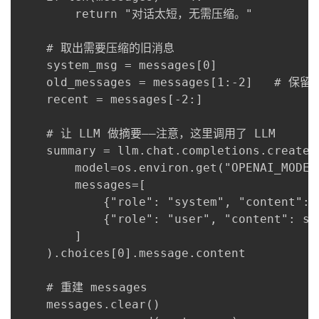
        return "对话太短，无需压缩。"

    # 取出需要压缩的旧消息

    system_msg = messages[0]

    old_messages = messages[1:-2]   # 保留
    recent = messages[-2:]

    # 让 LLM 做摘要——注意，这里调用了 LLM

    summary = llm.chat.completions.create(

        model=os.environ.get("OPENAI_MODEL"
        messages=[

            {"role": "system", "con
            {"role": "user", "content": str
        ]

    ).choices[0].message.content

    # 重建 messages

    messages.clear()
