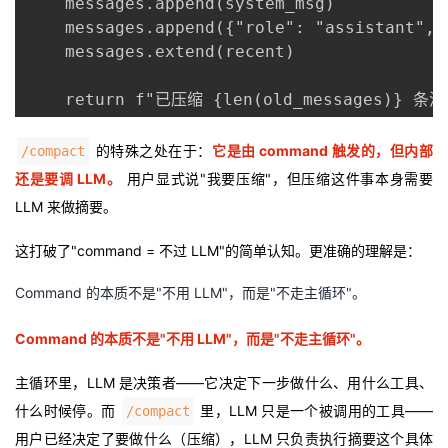
    messages.append(system_msg)

    messages.append({"role": "assistant",
    messages.extend(recent)

    return f"已压缩 {len(old_messages)}
的特殊之处在于：
它是由 command 触发的，但内部
/compact
还是要调 LLM。
用户显式说"我要压缩"，但压缩这件事本身需要
LLM 来做摘要。
这打破了"command = 不过 LLM"的简单认知。更准确的理解是：
Command 的本质不是"不用 LLM"，而是"不走主循环"。
Command 的本质不是"不用 LLM"，而是"不走主循环"。
主循环里，LLM 是决策者——它决定下一步做什么、用什么工具、
什么时候停。而
里，LLM 只是一个被调用的工具——
/compact
用户已经决定了要做什么（压缩），LLM 只负责执行摘要这个具体