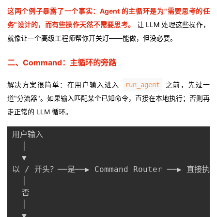
持
建
证
实
的
这两个例子暴露了一个事实：Agent 的主循环是为"需要思考的任
务"设计的，而有些操作天然不需要思考。
让 LLM 处理这些操作，
议
验
收
就像让一个高级工程师帮你开关灯——能做，但没必要。
藏
二、Command：主循环的旁路
解决方案很简单：在用户输入进入
之前，先过一
run_agent
道"分流器"。如果输入匹配某个已知命令，直接在本地执行；否则再
走正常的 LLM 循环。
用户输入

  │

  ▼

以 / 开头？──是──▶ Command Router ──▶ 直接执
  │

  否

  │

  ▼
