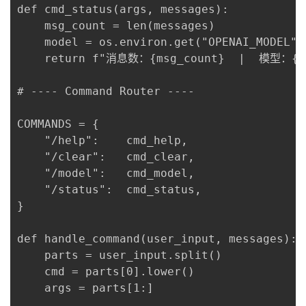
def cmd_status(args, messages):

    msg_count = len(messages)

    model = os.environ.get("OPENAI_MODEL", 
    return f"消息数：{msg_count}  |  模型：{mo
# ---- Command Router ----

COMMANDS = {

    "/help":    cmd_help,

    "/clear":   cmd_clear,

    "/model":   cmd_model,

    "/status":  cmd_status,

}

def handle_command(user_input, messages):

    parts = user_input.split()

    cmd = parts[0].lower()

    args = parts[1:]
