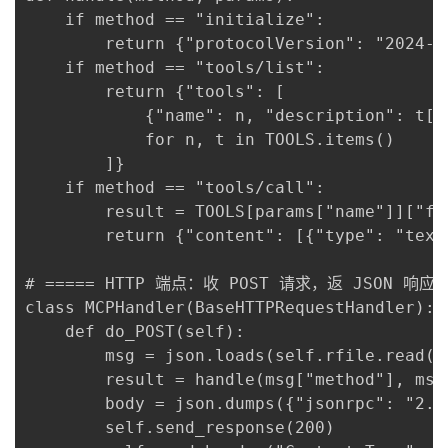
    if method == "initialize":

        return {"protocolVersion": "2024-1
    if method == "tools/list":

        return {"tools": [

            {"name": n, "description": t["
            for n, t in TOOLS.items()

        ]}

    if method == "tools/call":

        result = TOOLS[params["name"]]["fn
        return {"content": [{"type": "text
# ===== HTTP 端点：收 POST 请求，返 JSON 响应 =
class MCPHandler(BaseHTTPRequestHandler):

    def do_POST(self):

        msg = json.loads(self.rfile.read(i
        result = handle(msg["method"], msg
        body = json.dumps({"jsonrpc": "2.0
        self.send_response(200)
