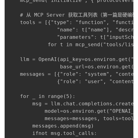
    mcp_send("initialize", {"protocolVersi
    # 从 MCP Server 获取工具列表（第一篇是硬编码
    tools = [{"type": "function", "function
                "name": t["name"], "descri
                "parameters": t["inputSchem
             for t in mcp_send("tools/list"
    llm = OpenAI(api_key=os.environ.get("OP
                 base_url=os.environ.get("O
    messages = [{"role": "system", "conten
                {"role": "user", "content":
    for _ in range(5):

        msg = llm.chat.completions.create(

            model=os.environ.get("OPENAI_M
            messages=messages, tools=tools
        messages.append(msg)

        ifnot msg.tool_calls:
