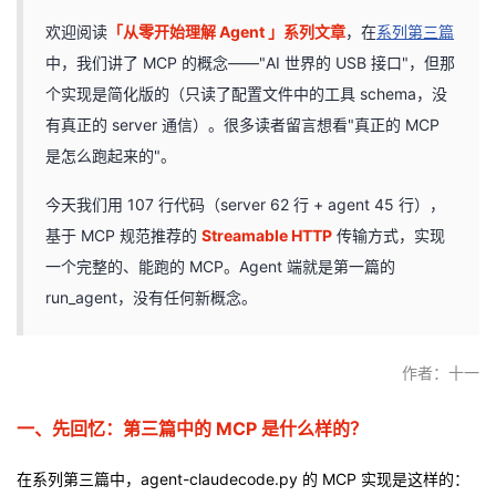
欢迎阅读
「从零开始理解 Agent 」系列文章
，在
系列第三篇
者
中，我们讲了 MCP 的概念——"AI 世界的 USB 接口"，但那
我
个实现是简化版的（只读了配置文件中的工具 schema，没
有真正的 server 通信）。很多读者留言想看"真正的 MCP
的
我
是怎么跑起来的"。
博
的
我
今天我们用 107 行代码（server 62 行 + agent 45 行），
基于 MCP 规范推荐的
Streamable HTTP
传输方式，实现
客
论
的
我
一个完整的、能跑的 MCP。Agent 端就是第一篇的
run_agent，没有任何新概念。
坛
圈
的
我
子
直
的
我
作者：十一
我
播
活
的
一、先回忆：第三篇中的 MCP 是什么样的？
我
动
关
的
在系列第三篇中，agent-claudecode.py 的 MCP 实现是这样的：