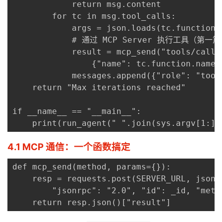
            return msg.content

        for tc in msg.tool_calls:

            args = json.loads(tc.function.a
            # 通过 MCP Server 执行工具（第一篇是 
            result = mcp_send("tools/call",
                {"name": tc.function.name,
            messages.append({"role": "tool
    return "Max iterations reached"

if __name__ == "__main__":

    print(run_agent(" ".join(sys.argv[1:])
4.1 MCP 通信：一个函数搞定
def mcp_send(method, params={}):

    resp = requests.post(SERVER_URL, json={
        "jsonrpc": "2.0", "id": _id, "meth
    return resp.json()["result"]