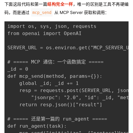
下面这段代码和第一篇
结构完全一样
，唯一的区别是工具不再硬编
码，而是通过
从 MCP Server 获取和调用：
mcp_send
import os, sys, json, requests

from openai import OpenAI

SERVER_URL = os.environ.get("MCP_SERVER_UR
# ===== MCP 通信：一个函数搞定 =====

_id = 0

def mcp_send(method, params={}):

    global _id; _id += 1

    resp = requests.post(SERVER_URL, json={
        "jsonrpc": "2.0", "id": _id, "meth
    return resp.json()["result"]

# ===== 还是第一篇的 run_agent =====

def run_agent(task):
