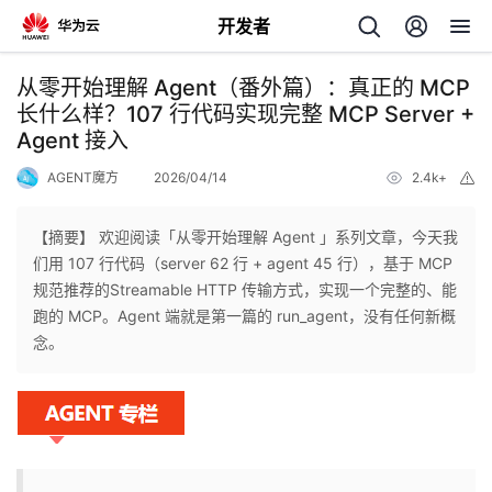
开发者
返
从零开始理解 Agent（番外篇）：真正的 MCP
回
长什么样？107 行代码实现完整 MCP Server +
Agent 接入
AGENT魔方
2026/04/14
2.4k+
举
报
【摘要】 欢迎阅读「从零开始理解 Agent 」系列文章，今天我
个
们用 107 行代码（server 62 行 + agent 45 行），基于 MCP
规范推荐的Streamable HTTP 传输方式，实现一个完整的、能
我
人
跑的 MCP。Agent 端就是第一篇的 run_agent，没有任何新概
念。
的
主
开
页
发