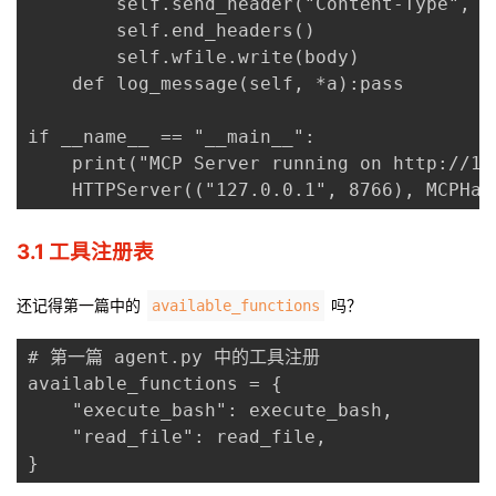
        self.send_header("Content-Type", "a
        self.end_headers()

        self.wfile.write(body)

    def log_message(self, *a):pass

if __name__ == "__main__":

    print("MCP Server running on http://127
    HTTPServer(("127.0.0.1", 8766), MCPHan
3.1 工具注册表
还记得第一篇中的
吗？
available_functions
# 第一篇 agent.py 中的工具注册

available_functions = {

    "execute_bash": execute_bash,

    "read_file": read_file,

}