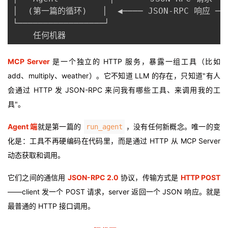
持
建
证
实
的
│  (第一篇的循环)   │  ◀──── JSON-RPC 响应 ──
└─────────────────┘                       
议
验
收
    任何机器                              
藏
MCP Server
是一个独立的 HTTP 服务，暴露一组工具（比如
add、multiply、weather）。它不知道 LLM 的存在，只知道"有人
会通过 HTTP 发 JSON-RPC 来问我有哪些工具、来调用我的工
具"。
Agent 端
就是第一篇的
，没有任何新概念。唯一的变
run_agent
化是：工具不再硬编码在代码里，而是通过 HTTP 从 MCP Server
动态获取和调用。
它们之间的通信用
JSON-RPC 2.0
协议，传输方式是
HTTP POST
——client 发一个 POST 请求，server 返回一个 JSON 响应。就是
最普通的 HTTP 接口调用。