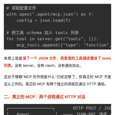
我
注
的
开
# 读取配置文件

with open(".agent/mcp.json") as f:

的
Programs
发
    config = json.load(f)

支
者
# 把工具 schema 加入 tools 列表

for tool in server.get("tools", []):

持
学
    mcp_tools.append({"type": "function", 
我
堂
本质上就是
读了一个 JSON 文件，把里面的工具描述塞进了 tools
列表
。没有 server，没有 client，没有通信协议。
的
我
我
这对于理解"MCP 的作用是什么"已经足够了，但真正的 MCP 不是
技
的
的
我
这么工作的。真正的 MCP 有两个独立的进程在通过 HTTP 通信。
术
云
课
的
我
二、真正的 MCP：两个进程通过 HTTP 对话
支
声
程
认
的
我
┌─────────────────┐       HTTP POST / JSON
│   Agent          │  ──── JSON-RPC 请求 ───