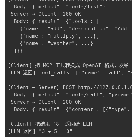
  Body: {"method": "tools/list"}

[Server → Client] 200 OK

  Body: {"result": {"tools": [

    {"name": "add", "description": "Add tw
    {"name": "multiply", ...},

    {"name": "weather", ...}

  ]}}

[Client] 把 MCP 工具转换成 OpenAI 格式，发给 LL
[LLM 返回] tool_calls: [{"name": "add", "arg
[Client → Server] POST http://127.0.0.1:876
  Body: {"method": "tools/call", "params":
[Server → Client] 200 OK

  Body: {"result": {"content": [{"type": "
[Client] 把结果 "8" 返回给 LLM

[LLM 返回] "3 + 5 = 8"