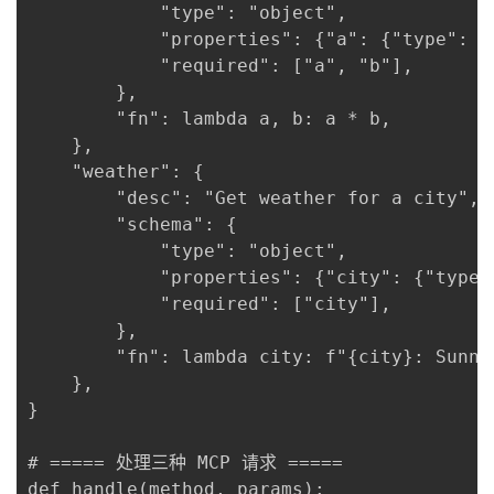
            "type": "object",

            "properties": {"a": {"type": "
            "required": ["a", "b"],

        },

        "fn": lambda a, b: a * b,

    },

    "weather": {

        "desc": "Get weather for a city",

        "schema": {

            "type": "object",

            "properties": {"city": {"type":
            "required": ["city"],

        },

        "fn": lambda city: f"{city}: Sunny 
    },

}

# ===== 处理三种 MCP 请求 =====

def handle(method, params):
