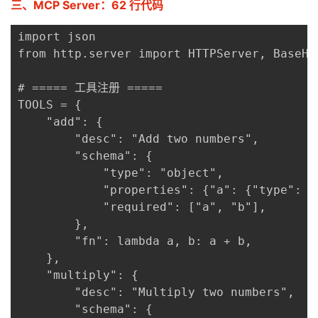
三、MCP Server：62 行代码
import json

from http.server import HTTPServer, BaseHTT
# ===== 工具注册 =====

TOOLS = {

    "add": {

        "desc": "Add two numbers",

        "schema": {

            "type": "object",

            "properties": {"a": {"type": "
            "required": ["a", "b"],

        },

        "fn": lambda a, b: a + b,

    },

    "multiply": {

        "desc": "Multiply two numbers",

        "schema": {
