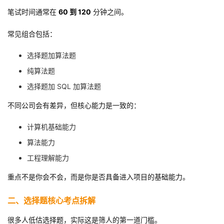
持
建
证
实
的
笔试时间通常在
60 到 120
分钟之间。
议
验
收
常见组合包括：
藏
选择题加算法题
纯算法题
选择题加 SQL 加算法题
不同公司会有差异，但核心能力是一致的：
计算机基础能力
算法能力
工程理解能力
重点不是你会不会，而是你是否具备进入项目的基础能力。
二、选择题核心考点拆解
很多人低估选择题，实际这是筛人的第一道门槛。