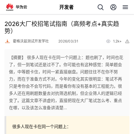
开发者
返
2026大厂校招笔试指南（高频考点+真实趋
回
势）
霍格沃兹测试开发学社
2026/03/31
1.2k+
举
报
【摘要】 很多人现在卡在同一个问题上：题也刷了，时间也花
了，但一到笔试还是过不了。你可能也有这种感觉：简单题会
个
做，中等题卡住，时间一紧直接崩盘。问题往往不在你不努
力，而在于准备方式不对。今年的变化其实很明显：笔试不再
我
人
只是考你会不会写代码，而是看你有没有基本的工程能力。很
多人还在用刷题数量去对抗筛选机制，但企业筛人的逻辑已经
的
主
变了。这篇文章不讲虚的，直接把现在大厂笔试怎么考、重点
在哪，以及该怎么准备讲清楚...
开
页
很多人现在卡在同一个问题上：
发