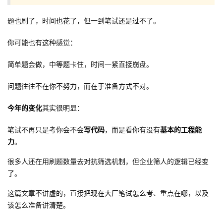
者
题也刷了，时间也花了，但一到笔试还是过不了。
我
你可能也有这种感觉：
简单题会做，中等题卡住，时间一紧直接崩盘。
的
我
问题往往不在你不努力，而在于准备方式不对。
博
的
我
今年的变化
其实很明显：
客
论
的
我
笔试不再只是考你会不会
写代码
，而是看你有没有
基本的工程能
坛
圈
的
我
力
。
子
直
的
我
很多人还在用刷题数量去对抗筛选机制，但企业筛人的逻辑已经变
了。
我
播
活
的
这篇文章不讲虚的，直接把现在大厂笔试怎么考、重点在哪，以及
该怎么准备讲清楚。
我
动
关
的