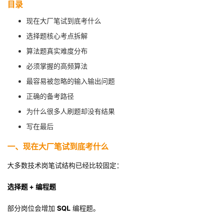
目录
我
注
的
开
现在大厂笔试到底考什么
的
Programs
发
选择题核心考点拆解
算法题真实难度分布
支
者
必须掌握的高频算法
持
最容易被忽略的输入输出问题
学
正确的备考路径
我
堂
为什么很多人刷题却没有结果
写在最后
的
我
我
一、现在大厂笔试到底考什么
技
的
的
我
大多数技术岗笔试结构已经比较固定：
术
云
课
的
我
选择题 + 编程题
支
声
程
认
的
我
部分岗位会增加
SQL
编程题。