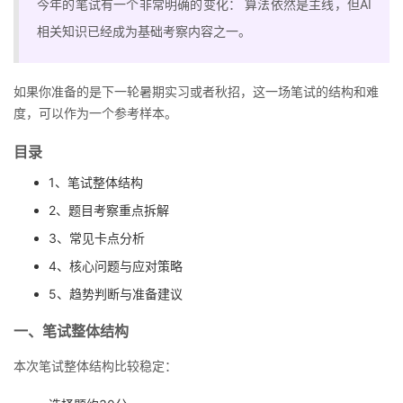
今年的笔试有一个非常明确的变化： 算法依然是主线，但AI
者
相关知识已经成为基础考察内容之一。
我
如果你准备的是下一轮暑期实习或者秋招，这一场笔试的结构和难
度，可以作为一个参考样本。
的
我
目录
博
的
我
1、笔试整体结构
客
论
的
我
2、题目考察重点拆解
3、常见卡点分析
坛
圈
的
我
4、核心问题与应对策略
子
直
的
我
5、趋势判断与准备建议
一、笔试整体结构
我
播
活
的
本次笔试整体结构比较稳定：
我
动
关
的