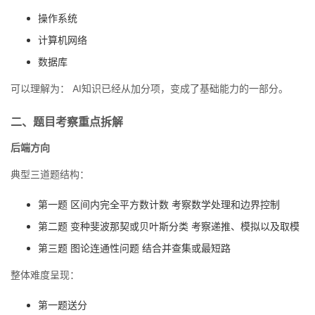
持
建
证
实
的
操作系统
议
计算机网络
验
收
数据库
藏
可以理解为： AI知识已经从加分项，变成了基础能力的一部分。
二、题目考察重点拆解
后端方向
典型三道题结构：
第一题 区间内完全平方数计数 考察数学处理和边界控制
第二题 变种斐波那契或贝叶斯分类 考察递推、模拟以及取模
第三题 图论连通性问题 结合并查集或最短路
整体难度呈现：
第一题送分