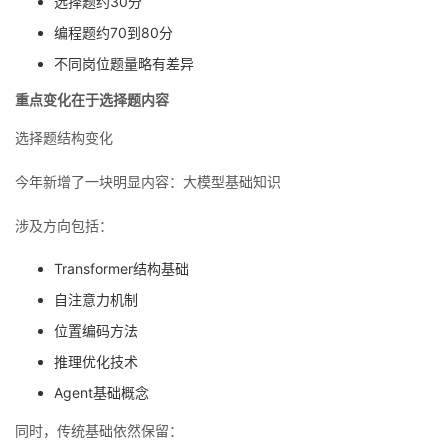
选择题约30分
我
注
的
开
编程题约70到80分
不同岗位题量略有差异
的
Programs
发
重点变化在于选择题内容
支
者
选择题结构变化
持
学
今年新增了一块明显内容：大模型基础知识
我
堂
涉及方向包括：
的
我
我
Transformer结构基础
自注意力机制
技
的
的
我
位置编码方法
术
云
推理优化技术
课
的
我
Agent基础概念
支
声
程
认
的
我
同时，传统基础依然保留：