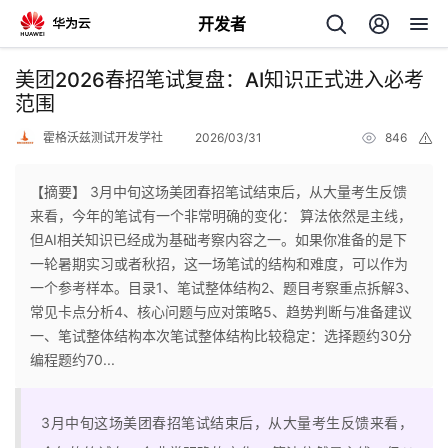
开发者
返
美团2026春招笔试复盘：AI知识正式进入必考
回
范围
霍格沃兹测试开发学社
2026/03/31
846
举
报
【摘要】 3月中旬这场美团春招笔试结束后，从大量考生反馈
来看，今年的笔试有一个非常明确的变化： 算法依然是主线，
个
但AI相关知识已经成为基础考察内容之一。如果你准备的是下
一轮暑期实习或者秋招，这一场笔试的结构和难度，可以作为
我
人
一个参考样本。目录1、笔试整体结构2、题目考察重点拆解3、
常见卡点分析4、核心问题与应对策略5、趋势判断与准备建议
的
主
一、笔试整体结构本次笔试整体结构比较稳定：选择题约30分
编程题约70...
开
页
3月中旬这场美团春招笔试结束后，从大量考生反馈来看，
发