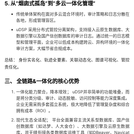
5. 从“烟囱式孤岛”到“多云一体化管理”
传统单体架构在面对多云混合环境时，审计策略和日志分散在
各地，形成管理盲区。
uDSP 采用分布式管控分离架构，支持接入云原生数据库、大
数据引擎以及国产信创数据库的审计日志。通过统一的日志模
型和管理平面，企业可以低成本构建跨云、异构环境的一体化
审计方案，大幅节省合规成本。
总结： 身份实名化、轨迹全要素、关联动态化、图谱可视化、管控
责任化。
三、 全链路&一体化的核心优势
一体化能力聚合，降本增效； uDSP并非简单的功能堆叠，而
是将分类分级、审计、动态脱敏、访问控制等能力深度集成。
企业无需采购多套孤立系统，极大地降低了管理复杂度和综合
拥有成本（ROI）。
现代生态全适配； 平台全面兼容主流关系型数据库、国产信
创数据库（如达梦、人大金仓）、大数据引擎及云原生数据
库，并无缝衔接各类数据库运维工具（如DBeaver、Navicat