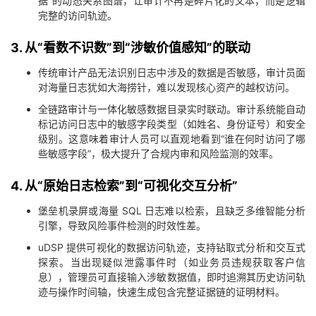
据”的动态关系图谱，让审计不再是碎片化的文本，而是逻辑
完整的访问轨迹。
3. 从“看数不识数”到“涉敏价值感知”的联动
传统审计产品无法识别日志中涉及的数据是否敏感，审计员面
对海量日志犹如大海捞针，难以发现核心资产的越权访问。
全链路审计与一体化敏感数据目录实时联动。审计系统能自动
标记访问日志中的敏感字段类型（如姓名、身份证号）和安全
级别。这意味着审计人员可以直观地看到“谁在何时访问了哪
些敏感字段”，极大提升了合规内审和风险监测的效率。
4. 从“原始日志检索”到“可视化交互分析”
堡垒机录屏或海量 SQL 日志难以检索，且缺乏多维智能分析
引擎，导致风险事件检测的时效性差。
uDSP 提供可视化的数据访问轨迹，支持钻取式分析和交互式
探索。当出现疑似泄露事件时（如业务员违规获取客户信
息），管理员可直接输入涉敏数据值，即时追溯其历史访问轨
迹与操作时间轴，快速生成包含完整证据链的证明材料。