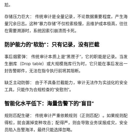
尬。
议
注
验
收
存储压力巨大： 传统审计是全量记录，不论数据重要程度，产生海
藏
量冗余日志。这种“暴力存储”不仅检索极慢，且维护成本极高，往往
在需要溯源时，系统因索引崩溃而卡死。
防护能力的“软肋”：只有记录，没有拦截
事后烟雾弹： 传统审计本质上是“黑匣子”，它的职能是记录。当发
生删库（Drop table）或大规模拖库行为时，它只能在事后发出一
封告警邮件，无法在指令执行前将其阻断。
缺乏主动防御： 由于不具备拦截能力，审计无法作为实战化的安全
工具，只能作为合规检查的“安慰剂”。
智能化水平低下：海量告警下的“盲目”
规则匹配生硬： 传统审计严重依赖规则（正则匹配）。如果规则配
得松，就会漏掉变种攻击；配得严，则会导致业务误报成灾，安全
员陷入告警海洋，最终只能选择忽略。