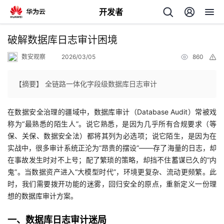
开发者
返
破解数据库日志审计困境
回
数安观察
2026/03/05
860
举
报
【摘要】 全链路一体化字段级数据库日志审计
在数据安全治理的疆域中，数据库审计（Database Audit）常被戏
个
称为“最熟悉的陌生人”。说它熟悉，是因为几乎所有合规要求（等
保、关保、数据安全法）都将其列为必选项；说它陌生，是因为在
我
人
实战中，很多审计系统正沦为“昂贵的摆设”——存了海量的日志，却
在事故发生时对不上号；配了繁琐的策略，却挡不住蓄谋已久的“内
我
的
主
鬼”。当数据资产进入“大模型时代”，环境更复杂、流动更频繁。此
时，我们需要拨开功能的迷雾，回归安全的原点，重新定义一份理
我
的
开
页
想的数据库审计方案。
我
的
开
发
一、数据库日志审计迷局