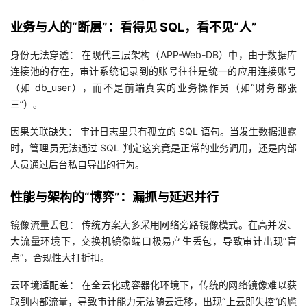
的
Programs
发
者
业务与人的“断层”：看得见 SQL，看不见“人”
身份无法穿透： 在现代三层架构（APP-Web-DB）中，由于数据库
支
者
我
连接池的存在，审计系统记录到的账号往往是统一的应用连接账号
（如 db_user），而不是前端真实的业务操作员（如“财务部张
持
学
的
我
三”）。
我
堂
博
的
我
因果关联缺失： 审计日志里只有孤立的 SQL 语句。当发生数据泄露
时，管理员无法通过 SQL 判定这究竟是正常的业务调用，还是内部
的
我
客
论
的
我
我
人员通过后台私自导出的行为。
技
的
坛
圈
的
我
的
我
性能与架构的“博弈”：漏抓与延迟并行
术
云
子
直
的
我
课
的
我
镜像流量丢包： 传统方案大多采用网络旁路镜像模式。在高并发、
大流量环境下，交换机镜像端口极易产生丢包，导致审计出现“盲
支
声
播
活
的
程
认
的
我
点”，合规性大打折扣。
云环境适配差： 在全云化或容器化环境下，传统的网络镜像难以获
持
建
动
关
证
实
的
取到内部流量，导致审计能力无法随云迁移，出现“上云即失控”的尴