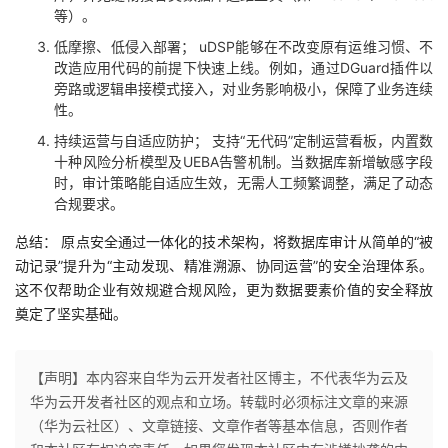
等）。
低摩擦、低侵入部署； uDSP能够在不改变原有运维习惯、不
改造应用代码的前提下快速上线。例如，通过DGuard插件以
旁路或逻辑串接模式接入，对业务影响极小，保障了业务连续
性。
持续运营与自适应防护； 支持“无代码”定制运营看板，内置数
十种风险分析模型及UEBA告警机制。当数据库新增敏感字段
时，审计策略能自适应生效，无需人工频繁调整，满足了动态
合规要求。
总结： 原点安全通过一体化的技术架构，将数据库审计从简单的“被
动记录”提升为“主动发现、精准溯源、协同运营”的安全治理体系。
这不仅帮助企业有效规避合规风险，更为数据要素价值的安全释放
奠定了坚实基础。
【声明】本内容来自华为云开发者社区博主，不代表华为云及
华为云开发者社区的观点和立场。转载时必须标注文章的来源
（华为云社区）、文章链接、文章作者等基本信息，否则作者