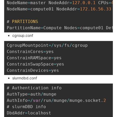
NodeName
=
master NodeAddr
=
127.0
.0
.1
 CPUs
=
4
 
NodeName
=
compute01 NodeAddr
=
172.16
.56
.33
 C
# 
PARTITIONS
PartitionName
=
Compute Nodes
=
compute01 Defa
cgroup.conf
CgroupMountpoint
=
/
sys
/
fs
/
cgroup

ConstrainCores
=
yes

ConstrainRAMSpace
=
yes

ConstrainSwapSpace
=
yes

ConstrainDevices
=
slurmdbd.conf
# Authentication info

AuthType
=
auth
/
munge

AuthInfo
=
/
var
/
run
/
munge
/
munge
.
socket
.
2
# slurmDBD info

DbdAddr
=
localhost
