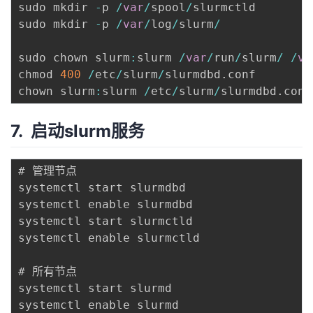
sudo mkdir 
-
p 
/
var
/
spool
/
slurmctld

sudo mkdir 
-
p 
/
var
/
log
/
slurm
/
sudo chown slurm
:
slurm 
/
var
/
run
/
slurm
/
/
va
chmod 
400
/
etc
/
slurm
/
slurmdbd
.
conf

chown slurm
:
slurm 
/
etc
/
slurm
/
slurmdbd
.
7. 启动slurm服务
# 管理节点

systemctl start slurmdbd

systemctl enable slurmdbd

systemctl start slurmctld

systemctl enable slurmctld

# 所有节点

systemctl start slurmd
