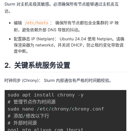
Slurm 对主机名极其敏感。必须确保所有节点能够通过主机名互
议
注
验
收
访。
藏
编辑
： 确保所有节点都包含全集群的 IP 映
/etc/hosts
射，避免依赖外部 DNS 导致的抖动。
配置静态 IP (Netplan)： Ubuntu 24.04 使用 Netplan。请确
保渲染器为 networkd，并关闭 DHCP，防止租约变化导致调
度中断。
2. 关键系统服务设置
时钟同步 (Chrony)： Slurm 内部通信有严格的时间戳校验。
sudo apt install chrony 
-
y

# 管理节点作为时间源

sudo nano 
/
etc
/
chrony
/
chrony
.
conf

# 添加
/
修改以下行

# 外部时间源 

pool ntp
.
aliyun
.
com iburst 
