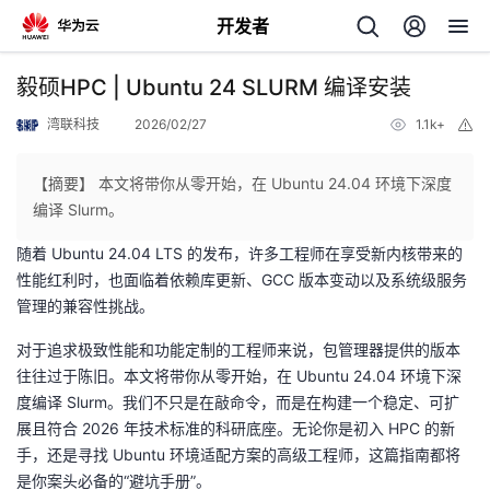
开发者
返
毅硕HPC | Ubuntu 24 SLURM 编译安装
回
湾联科技
2026/02/27
1.1k+
举
报
【摘要】 本文将带你从零开始，在 Ubuntu 24.04 环境下深度
编译 Slurm。
随着 Ubuntu 24.04 LTS 的发布，许多工程师在享受新内核带来的
个
性能红利时，也面临着依赖库更新、GCC 版本变动以及系统级服务
管理的兼容性挑战。
我
人
对于追求极致性能和功能定制的工程师来说，包管理器提供的版本
我
的
主
往往过于陈旧。本文将带你从零开始，在 Ubuntu 24.04 环境下深
度编译 Slurm。我们不只是在敲命令，而是在构建一个稳定、可扩
我
的
开
页
展且符合 2026 年技术标准的科研底座。无论你是初入 HPC 的新
手，还是寻找 Ubuntu 环境适配方案的高级工程师，这篇指南都将
我
的
开
发
是你案头必备的“避坑手册”。