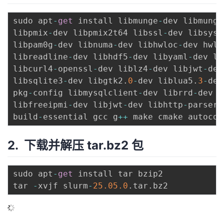
sudo apt
-
get
 install libmunge
-
dev libmunge
libpmix
-
dev libpmix2t64 libssl
-
dev libsyst
libpam0g
-
dev libnuma
-
dev libhwloc
-
dev hwlo
libreadline
-
dev libhdf5
-
dev libyaml
-
dev li
libcurl4
-
openssl
-
dev liblz4
-
dev libjwt
-
dev
libsqlite3
-
dev libgtk2
.
0
-
dev liblua5
.
3
-
dev
pkg
-
config libmysqlclient
-
dev librrd
-
dev m
libfreeipmi
-
dev libjwt
-
dev libhttp
-
parser
-
build
-
essential gcc g
++
2. 下载并解压 tar.bz2 包
sudo apt
-
get
 install tar bzip2

tar 
-
xvjf slurm
-
25.05
.0
.
tar
.