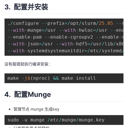
3. 配置并安装
.
/
configure 
--
prefix
=
/
opt
/
slurm
/
25.05
--
sy
--
with
-
munge
=
/
usr 
--
with
-
hwloc
=
/
usr 
--
enab
--
enable
-
pam 
--
enable
-
cgroupv2 
--
enable
-
sl
--
with
-
json
=
/
usr 
--
with
-
hdf5
=
/
usr
/
lib
/
x86_
--
with
-
systemdsystemunitdir
=
/
etc
/
systemd
/
s
没有报错就执行编译安装：
make 
-
j$
(
nproc
)
&&
4. 配置Munge
管理节点 munge 生成key
sudo 
-
u munge 
/
etc
/
munge
/
munge
.