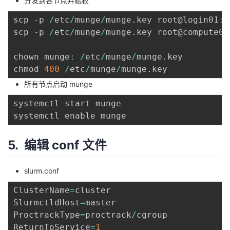
分发到各节点并赋权
scp 
-
p 
/
etc
/
munge
/
munge
.
key root@login01
:
/
scp 
-
p 
/
etc
/
munge
/
munge
.
key root@compute01
chown munge
:
/
etc
/
munge
/
munge
.
key

chmod 
400
/
etc
/
munge
/
munge
.
所有节点启动 munge
systemctl start munge

5. 编辑 conf 文件
slurm.conf
ClusterName
=
cluster

SlurmctldHost
=
master

ProctrackType
=
proctrack
/
cgroup

ReturnToService
=
1