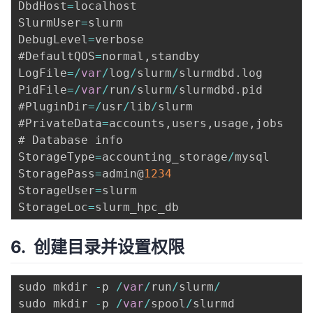
DbdHost
=
localhost

SlurmUser
=
slurm

DebugLevel
=
verbose

#DefaultQOS
=
normal
,
standby

LogFile
=
/
var
/
log
/
slurm
/
slurmdbd
.
log

PidFile
=
/
var
/
run
/
slurm
/
slurmdbd
.
pid

#PluginDir
=
/
usr
/
lib
/
slurm

#PrivateData
=
accounts
,
users
,
usage
,
jobs

# Database info

StorageType
=
accounting_storage
/
mysql

StoragePass
=
admin@
1234
StorageUser
=
slurm

StorageLoc
=
6. 创建目录并设置权限
sudo mkdir 
-
p 
/
var
/
run
/
slurm
/
sudo mkdir 
-
p 
/
var
/
spool
/
slurmd
