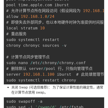
pool time
.
apple
.
com iburst  

# 允许计算节点所在网段访问（假设网段为 
192.168
.1
.
allow 
192.168
.1
.0
/
24
# 即使失去外部同步，也以本地硬件时钟为准提供时间服务

local stratum 
10
# 重启服务

sudo systemctl restart 

chrony chronyc sources 
-
v

# 计算节点同步管理节点

sudo nano 
/
etc
/
chrony
/
chrony
.
conf  

# 删除默认 server
/
pool 行，只指向管理节点 

server 
192.168
.1
.100
 iburst  # 此处填管理节点
关闭 Swap (可选但推荐)： 为了保证计算性能的确定性，通常
在计算节点禁用 swap。
sudo swapoff 
-
a 

sudo sed 
-
i 
'/swap/d'
/
etc
/