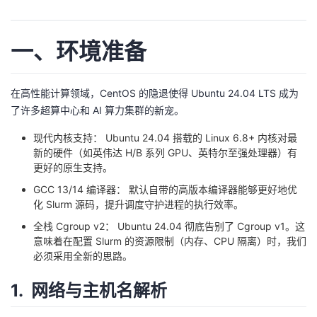
的
Programs
发
者
一、环境准备
支
者
我
持
学
在高性能计算领域，CentOS 的隐退使得 Ubuntu 24.04 LTS 成为
的
我
了许多超算中心和 AI 算力集群的新宠。
我
堂
博
的
我
现代内核支持： Ubuntu 24.04 搭载的 Linux 6.8+ 内核对最
新的硬件（如英伟达 H/B 系列 GPU、英特尔至强处理器）有
的
我
客
论
的
我
我
更好的原生支持。
GCC 13/14 编译器： 默认自带的高版本编译器能够更好地优
技
的
坛
圈
的
我
的
我
化 Slurm 源码，提升调度守护进程的执行效率。
全栈 Cgroup v2： Ubuntu 24.04 彻底告别了 Cgroup v1。这
术
云
子
直
的
我
课
的
我
意味着在配置 Slurm 的资源限制（内存、CPU 隔离）时，我们
必须采用全新的思路。
支
声
播
活
的
程
认
的
我
1. 网络与主机名解析
持
建
动
关
证
实
的