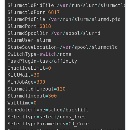
SlurmctldPidFile
=
/
var
/
run
/
slurm
/
slurmctld
.
SlurmctldPort
=
6817
SlurmdPidFile
=
/
var
/
run
/
slurm
/
slurmd
.
pid

SlurmdPort
=
6818
SlurmdSpoolDir
=
/
var
/
spool
/
slurmd

SlurmUser
=
slurm

StateSaveLocation
=
/
var
/
spool
/
slurmctld

SwitchType
=
switch
/
none

TaskPlugin
=
task
/
affinity

InactiveLimit
=
0
KillWait
=
30
MinJobAge
=
300
SlurmctldTimeout
=
120
SlurmdTimeout
=
300
Waittime
=
0
SchedulerType
=
sched
/
backfill

SelectType
=
select
/
cons_tres

SelectTypeParameters
=
CR_Core
