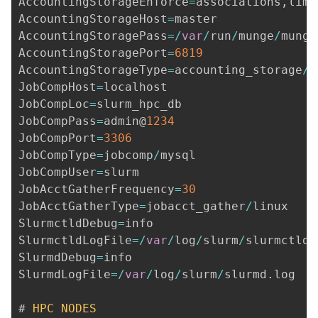
AccountingStorageEnforce
=
associations
,
limi
AccountingStorageHost
=
master

AccountingStoragePass
=
/
var
/
run
/
munge
/
munge
AccountingStoragePort
=
6819
AccountingStorageType
=
accounting_storage
/
s
JobCompHost
=
localhost

JobCompLoc
=
slurm_hpc_db

JobCompPass
=
admin@
1234
JobCompPort
=
3306
JobCompType
=
jobcomp
/
mysql

JobCompUser
=
slurm

JobAcctGatherFrequency
=
30
JobAcctGatherType
=
jobacct_gather
/
linux

SlurmctldDebug
=
info

SlurmctldLogFile
=
/
var
/
log
/
slurm
/
slurmctld
.
SlurmdDebug
=
info

SlurmdLogFile
=
/
var
/
log
/
slurm
/
slurmd
.
log

# 
HPC
NODES