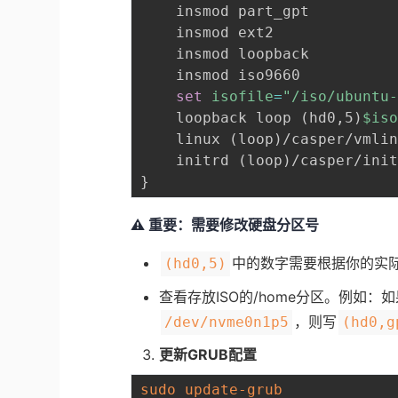
    insmod part_gpt

    insmod ext2

    insmod loopback

    insmod iso9660

set
isofile
=
"/iso/ubuntu
    loopback loop 
(
hd0,5
)
$is
    linux 
(
loop
)
/casper/vmli
    initrd 
(
loop
)
}
⚠️ 重要：需要修改硬盘分区号
中的数字需要根据你的实
(hd0,5)
查看存放ISO的/home分区。例如：
，则写
/dev/nvme0n1p5
(hd0,g
更新GRUB配置
sudo
update-grub