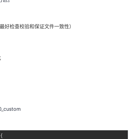
6个G，最好检查校验和保证文件一致性）
化
0_custom
{