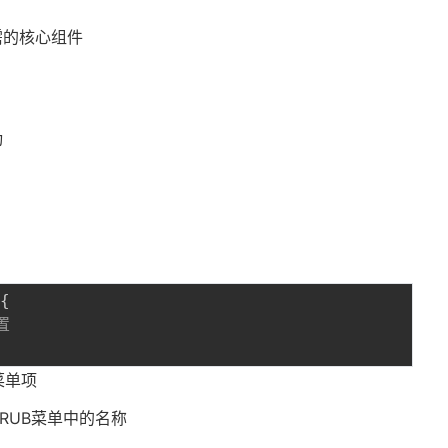
需的核心组件
动
{
置
菜单项
RUB菜单中的名称