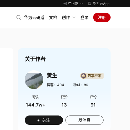
中国站
华为云App
华为云码道
文档
创作
登录
注册
关于作者
黄生
博客：
404
粉丝：
86
阅读
获赞
评论
144.7w+
13
91
+ 关注
发消息