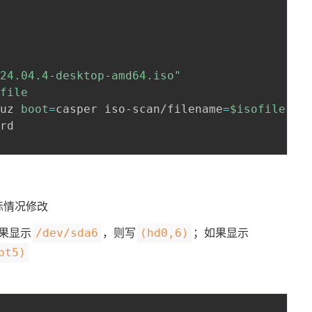
-24.04.4-desktop-amd64.iso"
ofile
nuz 
boot
=
casper iso-scan/filename
=
$isofile
 qui
际情况修改
如果显示
，则写
；如果显示
/dev/sda6
(hd0,6)
pt5)