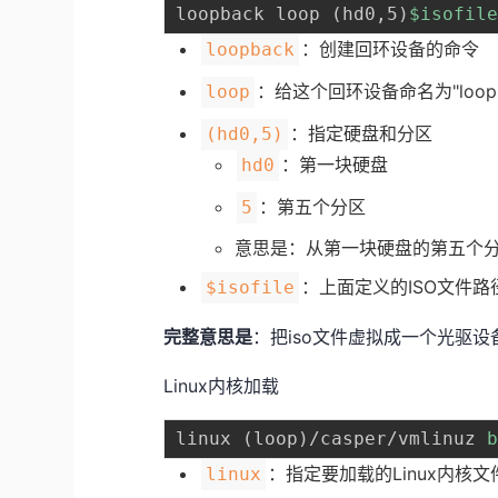
loopback loop 
(
hd0,5
)
$isofil
：创建回环设备的命令
loopback
：给这个回环设备命名为"loop
loop
：指定硬盘和分区
(hd0,5)
：第一块硬盘
hd0
：第五个分区
5
意思是：从第一块硬盘的第五个
：上面定义的ISO文件路
$isofile
完整意思是
：把iso文件虚拟成一个光驱设备
Linux内核加载
linux 
(
loop
)
/casper/vmlinuz 
：指定要加载的Linux内核文
linux