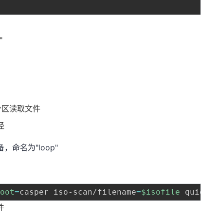
e
"
分区读取文件
径
，命名为"loop"
boot
=
casper iso-scan/filename
=
$isofile
件