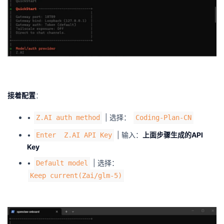
接着配置
：
•
| 选择：
Z.AI auth method
Coding-Plan-CN
•
| 输入：
上面步骤生成的API
Enter Z.AI API Key
Key
•
| 选择：
Default model
Keep current(Zai/glm-5)