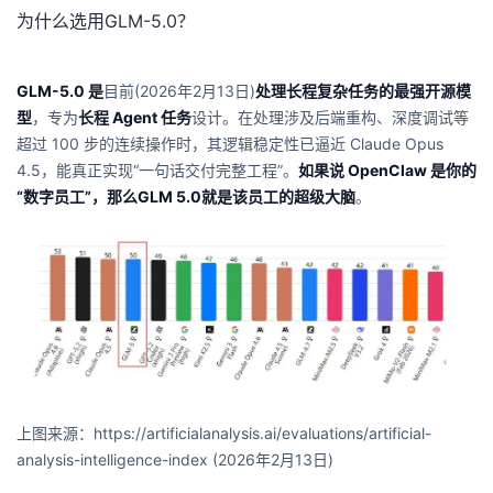
为什么选用GLM-5.0？
我
注
的
开
的
Programs
发
GLM-5.0 是
目前(2026年2月13日)
处理长程复杂任务的最强开源模
型
，专为
长程 Agent 任务
设计。在处理涉及后端重构、深度调试等
支
者
超过 100 步的连续操作时，其逻辑稳定性已逼近 Claude Opus
4.5，能真正实现“一句话交付完整工程”。
如果说 OpenClaw 是你的
持
学
“数字员工”，那么GLM 5.0就是该员工的超级大脑
。
我
堂
的
我
我
技
的
的
我
术
云
课
的
我
上图来源：https://artificialanalysis.ai/evaluations/artificial-
支
声
程
认
的
我
analysis-intelligence-index (2026年2月13日)