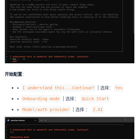
开始配置
：
•
| 选择：
I understand this...Continue?
Yes
•
| 选择：
Onboarding mode
Quick Start
•
| 选择 ：
Model/auth provider
Z.AI