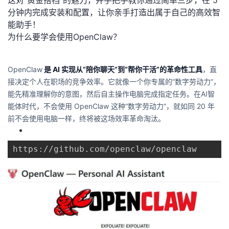
这对“黄金搭档”的魅力，并手把手教你通过简单三步，在 5
分钟内完成安装和配置，让你亲手打造出属于自己的高效智
者
能助手！
为什么要学会使用OpenClaw？
我
的
我
OpenClaw
是 AI 实现
从“陪你聊天”到“帮你干活”的革命性工具
，直
接决定个人在职场的竞争效率。它就像一个你专属的“数字劳动力”，
博
的
我
能先精准理解你的意图，然后自主操作电脑完成指定任务。在AI智
能体时代，不会使用 OpenClaw 这种“数字劳动力”，就如同 20 年
客
论
的
我
前不会使用电脑一样，终将被这场效率革命淘汰。
坛
圈
的
我
https://github.com/openclaw/openclaw
子
直
的
我
我
播
活
的
我
动
关
的