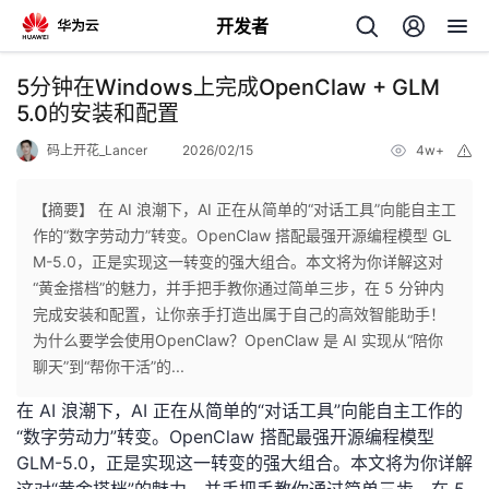
开发者
返
5分钟在Windows上完成OpenClaw + GLM
回
5.0的安装和配置
码上开花_Lancer
2026/02/15
4w+
举
报
【摘要】 在 AI 浪潮下，AI 正在从简单的“对话工具”向能自主工
作的“数字劳动力”转变。OpenClaw 搭配最强开源编程模型 GL
个
M-5.0，正是实现这一转变的强大组合。本文将为你详解这对
“黄金搭档”的魅力，并手把手教你通过简单三步，在 5 分钟内
我
人
完成安装和配置，让你亲手打造出属于自己的高效智能助手！
为什么要学会使用OpenClaw？OpenClaw 是 AI 实现从“陪你
的
主
聊天”到“帮你干活”的...
在 AI 浪潮下，AI 正在从简单的“对话工具”向能自主工作的
开
页
“数字劳动力”转变。OpenClaw 搭配最强开源编程模型
GLM-5.0，正是实现这一转变的强大组合。本文将为你详解
发