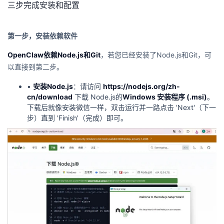
持
建
三步完成安装和配置
证
实
的
议
验
收
第一步，安装依赖软件
藏
OpenClaw依赖Node.js和Git
，若您已经安装了Node.js和Git，可
以直接到第二步。
•
安装Node.js
：请访问
https://nodejs.org/zh-
cn/download
下载 Node.js的
Windows
安装程序
(.
msi
)
。
下载后就像安装微信一样，双击运行并一路点击 'Next'（下一
步）直到 'Finish'（完成）即可。