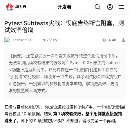
开发者
返
Pytest Subtests实战：彻底告终断言阻塞，测
回
试效率倍增
ceshiren001
2026/02/11
4.4k+
举
报
【摘要】 还在忍受因一次断言失败就导致整个测试用例中断，
无法看到后续校验结果的低效吗？Pytest 9.0+ 原生的 subtest
个
s 功能正是为此而生。它允许你在一个用例内创建多个独立的
“子测试”进行校验，即使某一点失败，其余测试仍会继续执行并
我
人
汇总报告。告别繁琐的参数化或脚本重构，解锁更高效、更清
晰的批量断言新方式。
的
主
在编写自动化测试时，你是否遇到过这种“闹心”事：一个测试用例里
开
页
需要校验 10 项数据，结果
第 1 项校验失败，整个用例就直接报错
跳出了
。剩下的 9 项到底对不对？不知道，得改完第一个再测。
发