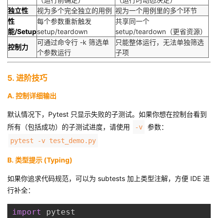
独立性
视为多个完全独立的用例
视为一个用例里的多个环节
性
每个参数重新触发
共享同一个
能/Setup
setup/teardown
setup/teardown（更省资源）
可通过命令行 -k 筛选单
只能整体运行，无法单独筛选
控制力
个参数运行
子项
5. 进阶技巧
A. 控制详细输出
默认情况下，Pytest 只显示失败的子测试。如果你想在控制台看到
所有（包括成功）的子测试进度，请使用
参数：
-v
pytest -v test_demo.py
B. 类型提示 (Typing)
如果你追求代码规范，可以为 subtests 加上类型注解，方便 IDE 进
行补全：
import
 pytest