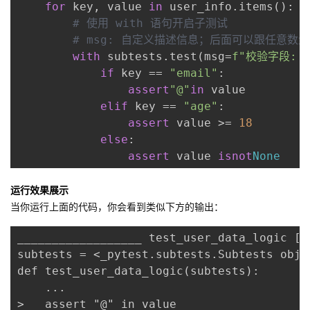
for
 key, value 
in
 user_info.items():
# 使用 with 语句开启子测试
# msg: 自定义描述信息；后面可以跟任意数量
with
 subtests.test(msg=
f"校验字段: 
if
 key == 
"email"
:
assert
"@"
in
 value
elif
 key == 
"age"
:
assert
 value >= 
18
else
:
assert
 value 
is
not
None
运行效果展示
当你运行上面的代码，你会看到类似下方的输出：
__________________ test_user_data_logic 
subtests = <_pytest.subtests.Subtests obje
def test_user_data_logic(subtests):
    ...
>   assert "@" in value