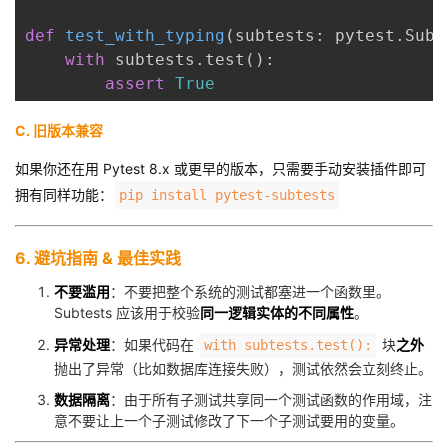
def
test_with_typing
(subtests: pytest.Subt
with
 subtests.test():
assert
True
C. 旧版本兼容
如果你还在用 Pytest 8.x 或更早的版本，只需要手动安装插件即可
拥有同样功能：
pip install pytest-subtests
6. 避坑指南 & 最佳实践
不要滥用
：不要把整个系统的测试都塞进一个函数里。
Subtests 应该用于校验
同一逻辑实体的不同属性
。
异常处理
：如果代码在
块
之外
with subtests.test():
抛出了异常（比如数据库连接失败），测试依然会立刻终止。
数据隔离
：由于所有子测试共享同一个测试函数的作用域，注
意不要让上一个子测试修改了下一个子测试要用的变量。