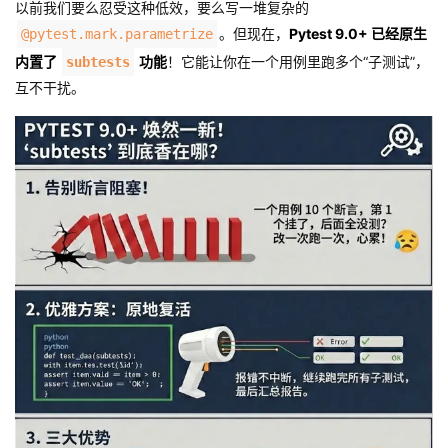
以前我们要么忍受这种低效，要么写一堆复杂的
者
。但现在，
Pytest 9.0+ 已经原生
@pytest.mark.parametrize
内置了
功能
！它能让你在一个用例里跑多个“子测试”，
subtests
我
互不干扰。
的
我
博
的
我
客
论
的
我
坛
圈
的
我
子
直
的
我
我
播
活
的
我
动
关
的