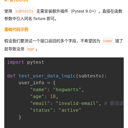
持
建
证
实
的
使用
无需安装额外插件（Pytest 9.0+），直接在函数
subtests
议
验
收
参数中引入同名 fixture 即可。
基础代码示例
藏
假设我们要测试一个接口返回的多个字段，不希望因为
错了
name
就导致没测
。
age
import
 pytest
def
test_user_data_logic
(subtests):
    user_info = {
"name"
: 
"hogwarts"
,
"age"
: 
18
,
"email"
: 
"invalid-email"
, 
# 假设这
"status"
: 
"active"
    }