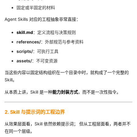
我
注
的
开
固定或半固定的材料
Agent Skills 对应的工程抽象非常直接：
的
Programs
发
skill.md
：定义流程与决策规则
支
者
references/
：外部规范与参考资料
持
scripts/
：可执行工具
学
assets/
：不可变资源
我
堂
当这些内容以固定结构组织在一个目录中时，就构成了一个完整的
Skill。
的
我
我
从本质上讲，Skill 是一种
能力封装方式
，而不是一次性指令。
技
的
的
我
术
云
课
的
我
2. Skill 与提示词的工程边界
从效果层面看，Skill 依然依赖提示词； 但从工程层面看，两者并不
支
声
程
认
的
我
在同一个层级。