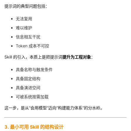
持
建
证
实
的
提示词的典型问题包括：
议
验
收
无法复用
难以维护
藏
信息相互干扰
Token 成本不可控
Skill 的引入，本质上是把提示词
提升为工程对象
：
具备名称与触发条件
具备固定结构
具备演进空间
可被系统按需加载
这一步，是从“会用模型”迈向“构建能力体系”的分水岭。
3. 最小可用 Skill 的结构设计