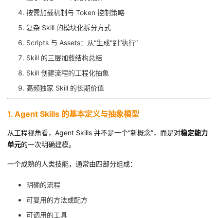
按需加载机制与 Token 控制策略
者
复杂 Skill 的模块化拆分方式
我
Scripts 与 Assets：从“生成”到“执行”
Skill 的三层加载结构总结
的
我
Skill 创建流程的工程化抽象
博
的
我
高频独家 Skill 的长期价值
客
论
的
我
1. Agent Skills 的基本定义与抽象模型
从工程视角看，Agent Skills 并不是一个“新概念”，而是对
稳定能力
坛
圈
的
我
单元
的一次明确建模。
子
直
的
我
一个成熟的人类技能，通常由四部分组成：
我
播
活
的
明确的流程
可复用的方法或配方
我
动
关
的
可调用的工具