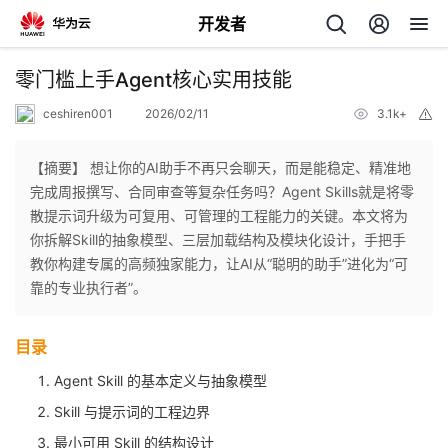
开发者
返
零门槛上手Agent核心实用技能
回
ceshiren001
2026/02/11
3.1k+
举
报
【摘要】 想让你的AI助手不再只会聊天，而是能稳定、精准地
完成周报撰写、合同审查等复杂任务吗？Agent Skills就是将零
散提示词升级为可复用、可管理的工程能力的关键。本文将为
个
你拆解Skill的抽象模型、三层加载结构及模块化设计，手把手
教你构建专属的高频独家能力，让AI从“聪明的助手”进化为“可
我
人
靠的专业执行者”。
的
主
目录
Agent Skill 的基本定义与抽象模型
开
页
Skill 与提示词的工程边界
发
最小可用 Skill 的结构设计