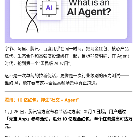
者
我
的
我
字节、阿里、腾讯、百度几乎在同一时间，把现金红包、核心产品
博
的
我
迭代、生态合作和高强度投流绑在一起，目标非常明确：在 Agent
时代，抢到第一个“国民级 AI 应用”。
客
论
的
我
这不是一次单纯的拉新促活，更像是一次行业级别的压力测试——
谁的 AI，能在春节这种全民高频场景中真正跑通。
坛
圈
的
我
子
直
的
我
腾讯：10 亿红包，押注“社交 + Agent”
1 月 25 日，腾讯官方宣布春节活动方案：
2 月 1 日起，用户通过
我
播
活
的
「元宝 App」参与活动，瓜分 10 亿现金红包，单个红包最高可达万
元。
我
动
关
的