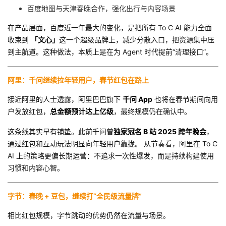
持
建
证
实
的
百度地图与天津春晚合作，强化出行与内容场景
在产品层面，百度近一年最大的变化，是把所有 To C AI 能力全面
议
验
收
收束到
「文心」
这一个超级品牌上，减少分散入口，把资源集中压
到主航道。这种做法，本质上是在为 Agent 时代提前“清理接口”。
藏
阿里：千问继续拉年轻用户，春节红包在路上
接近阿里的人士透露，阿里巴巴旗下
千问 App
也将在春节期间向用
户发放红包，
总金额预计达上亿级
，最终规模仍在确认中。
这条线其实早有铺垫。此前千问曾
独家冠名 B 站 2025 跨年晚会
，
通过红包和互动玩法明显向年轻用户靠拢。 从节奏看，阿里在 To C
AI 上的策略更偏长期运营：不追求一次性爆发，而是持续构建使用
习惯和内容心智。
字节：春晚 + 豆包，继续打“全民级流量牌”
相比红包规模，字节跳动的优势仍然在流量与场景。