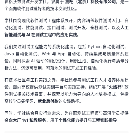
霍格沃兹测试开发学社，隶属于
测吧（北京）科技有限公司
，是一
个面向软件测试爱好者的技术交流社区。
学社围绕现代软件测试工程体系展开，内容涵盖软件测试入门、自
动化测试、性能测试、接口测试、测试开发、全栈测试，以及
人工
智能测试与 AI 在测试工程中的应用实践
。
我们关注测试工程能力的系统化建设，包括 Python 自动化测试、
Java 自动化测试、Web 与 App 自动化、持续集成与质量体系建
设，同时探索 AI 驱动的测试设计、用例生成、自动化执行与质量分
析方法，沉淀可复用、可落地的测试开发工程经验。
在技术社区与工程实践之外，学社还参与测试工程人才培养体系建
设，面向高校提供
测试实训平台
与实践支持，组织开展
“火焰杯”
软
件测试相关技术赛事
，并探索以能力为导向的人才培养模式，包括
高校学员
先学习、就业后付款
的实践路径。
同时，学社结合真实行业需求，为在职测试工程师与高潜学员提供
名企大厂 1v1 私教服务
，用于
个性化能力提升与工程实践指导
。