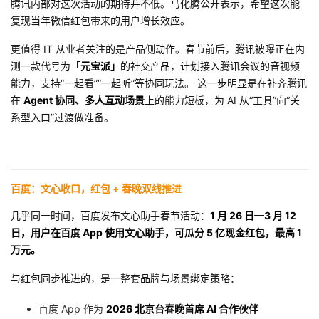
腾讯内部对这次活动的期待并不低。马化腾公开表示，希望这次能
我
注
的
开
复现当年微信红包带来的用户增长效应。
更值得 IT 从业者关注的是产品侧动作。春节前后，腾讯被曝正在内
的
Programs
发
测一款代号为
「元宝派」
的社交产品，计划接入腾讯会议的音视频
能力，支持“一起看”“一起听”等协同玩法。 这一步明显是在补齐腾讯
支
者
在
Agent 协同、多人互动场景
上的能力短板，为 AI 从“工具”向“关
系型入口”过渡做准备。
持
学
我
堂
百度：文心收口，红包 + 春晚双线推进
的
我
我
几乎同一时间，百度发布文心助手春节活动：
1 月 26 日—3 月 12
技
的
的
我
日，用户在百度 App 使用文心助手，可瓜分 5 亿现金红包，最高 1
万元。
术
云
课
的
我
与红包同步推进的，是一整套品牌与场景绑定策略：
支
声
程
认
的
我
百度 App 作为
2026 北京台春晚首席 AI 合作伙伴