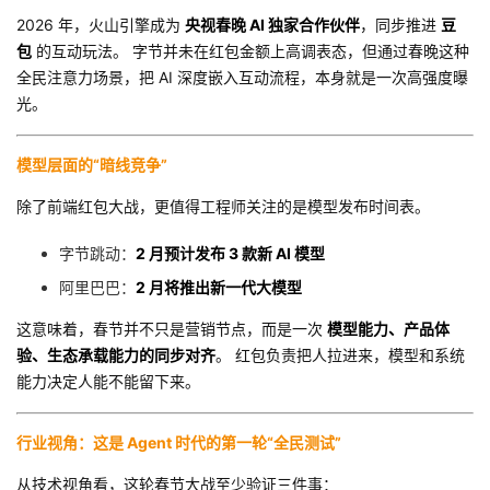
2026 年，火山引擎成为
央视春晚 AI 独家合作伙伴
，同步推进
豆
包
的互动玩法。 字节并未在红包金额上高调表态，但通过春晚这种
全民注意力场景，把 AI 深度嵌入互动流程，本身就是一次高强度曝
光。
模型层面的“暗线竞争”
除了前端红包大战，更值得工程师关注的是模型发布时间表。
字节跳动：
2 月预计发布 3 款新 AI 模型
阿里巴巴：
2 月将推出新一代大模型
这意味着，春节并不只是营销节点，而是一次
模型能力、产品体
验、生态承载能力的同步对齐
。 红包负责把人拉进来，模型和系统
能力决定人能不能留下来。
行业视角：这是 Agent 时代的第一轮“全民测试”
从技术视角看，这轮春节大战至少验证三件事：