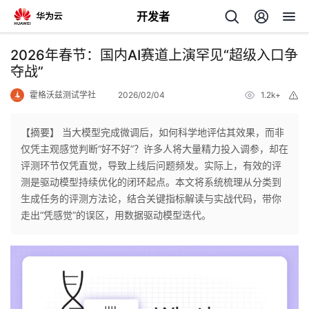
开发者
返
2026年春节：国内AI赛道上演罕见“超级入口争
回
夺战”
霍格沃兹测试学社
2026/02/04
1.2k+
举
报
【摘要】 当大模型完成微调后，如何科学地评估其效果，而非
仅凭主观感觉判断“好不好”？许多人将大量精力投入调参，却在
个
评测环节仅凭直觉，导致上线后问题频发。实际上，有效的评
测是驱动模型持续优化的闭环起点。本文将系统梳理从分类到
我
人
生成任务的评测方法论，结合关键指标解读与实战代码，带你
走出“凭感觉”的误区，用数据驱动模型迭代。
的
主
开
页
发