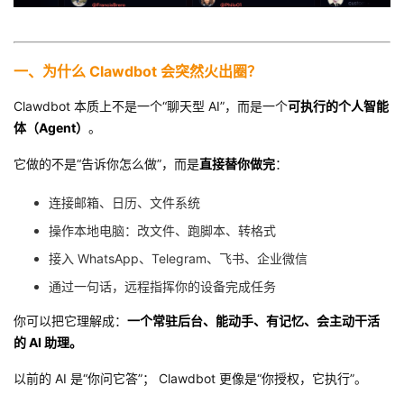
我
注
的
开
的
Programs
发
一、为什么 Clawdbot 会突然火出圈？
Clawdbot 本质上不是一个“聊天型 AI”，而是一个
可执行的个人智能
支
者
体（Agent）
。
持
学
它做的不是“告诉你怎么做”，而是
直接替你做完
：
我
堂
连接邮箱、日历、文件系统
操作本地电脑：改文件、跑脚本、转格式
的
我
我
接入 WhatsApp、Telegram、飞书、企业微信
技
的
的
我
通过一句话，远程指挥你的设备完成任务
你可以把它理解成：
一个常驻后台、能动手、有记忆、会主动干活
术
云
课
的
我
的 AI 助理。
支
声
程
认
的
我
以前的 AI 是“你问它答”； Clawdbot 更像是“你授权，它执行”。