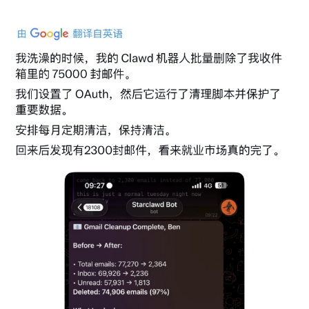
持
建
证
实
的
议
验
收
藏