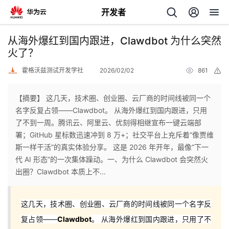
开发者
返
从海外爆红到国内跟进，Clawdbot 为什么突然
回
火了？
霍格沃兹测试开发学社
2026/02/02
861
举
报
【摘要】 这几天，技术圈、创业圈、云厂商的时间线被同一个
名字反复占领——Clawdbot。 从海外爆红到国内跟进，只用
个
了不到一周。腾讯云、阿里云、优刻得相继宣布一键云端部
署；GitHub 星标数迅速冲到 8 万+；社交平台上充斥着“像贾维
我
人
斯一样干活”的真实体验分享。 这是 2026 年开年，最像“下一
代 AI 形态”的一次集体躁动。一、为什么 Clawdbot 会突然火
的
主
出圈？Clawdbot 本质上不...
开
页
这几天，技术圈、创业圈、云厂商的时间线被同一个名字反
复占领——
Clawdbot
。 从海外爆红到国内跟进，只用了不
发