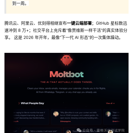
到一周。
者
腾讯云、阿里云、优刻得相继宣布
一键云端部署
；GitHub 星标数迅
我
速冲到 8 万+；社交平台上充斥着“像贾维斯一样干活”的真实体验分
享。 这是 2026 年开年，最像“下一代 AI 形态”的一次集体躁动。
的
我
博
的
我
客
论
的
我
坛
圈
的
我
子
直
的
我
我
播
活
的
我
动
关
的