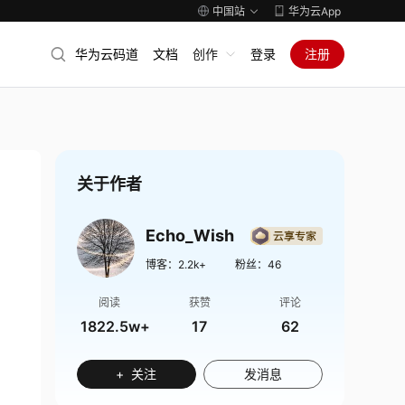
中国站
华为云App
华为云码道
文档
创作
登录
注册
关于作者
Echo_Wish
博客：
2.2k+
粉丝：
46
阅读
获赞
评论
1822.5w+
17
62
+ 关注
发消息