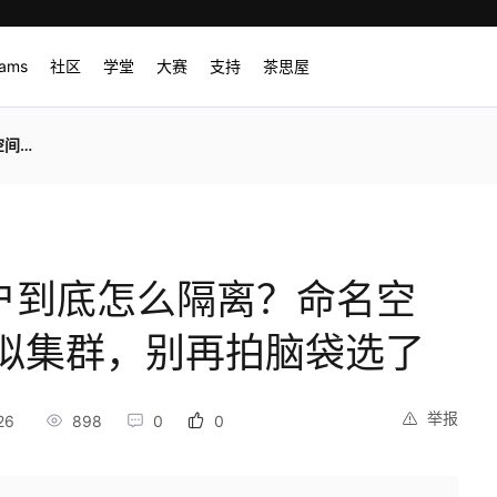
rams
社区
学堂
大赛
支持
茶思屋
袋选了
 多租户到底怎么隔离？命名空
拟集群，别再拍脑袋选了
举报
26
898
0
0