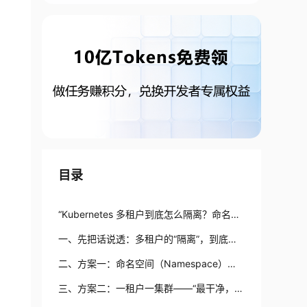
目录
“Kubernetes 多租户到底怎么隔离？命名空
间、独立集群、虚拟集群，别再拍脑袋选了”
一、先把话说透：多租户的“隔离”，到底在
隔什么？
二、方案一：命名空间（Namespace）
——“最便宜，但也最容易被高估”
三、方案二：一租户一集群——“最干净，也