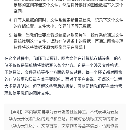
持
建
证
实
的
足够的空间存储这个文件，然后将转换好的图像数据写入这个
空间。
议
验
收
在写入数据的同时，文件系统更新目录信息，记录下这个文件
的存储位置、文件大小、创建时间等元数据。
藏
最后，当我们需要查看或编辑这张图片时，操作系统通过文件
系统找到这个文件，读取存储设备上的数据，再通过图像处理
软件将这些数据还原为图像显示在屏幕上。
在这个过程中，我们可以看到，图片文件在计算机存储设备上的存
储不仅仅是简单地将数据写入某个地方。它是一个涉及文件格式、
压缩算法、文件系统等多个方面的复杂过程，每一个环节都对图像
的存储效率和质量有着重要影响。而对于用户来说，虽然这个过程
大多是透明的，但了解这些背后的机制，可以帮助我们更有效地管
理和使用我们的图片文件。
【声明】本内容来自华为云开发者社区博主，不代表华为云及
华为云开发者社区的观点和立场。转载时必须标注文章的来源
（华为云社区）、文章链接、文章作者等基本信息，否则作者