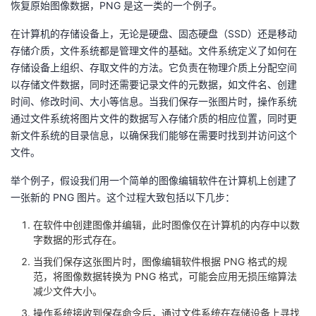
恢复原始图像数据，PNG 是这一类的一个例子。
我
注
的
开
在计算机的存储设备上，无论是硬盘、固态硬盘（SSD）还是移动
的
Programs
发
存储介质，文件系统都是管理文件的基础。文件系统定义了如何在
存储设备上组织、存取文件的方法。它负责在物理介质上分配空间
支
以存储文件数据，同时还需要记录文件的元数据，如文件名、创建
者
时间、修改时间、大小等信息。当我们保存一张图片时，操作系统
持
通过文件系统将图片文件的数据写入存储介质的相应位置，同时更
学
新文件系统的目录信息，以确保我们能够在需要时找到并访问这个
文件。
我
堂
举个例子，假设我们用一个简单的图像编辑软件在计算机上创建了
的
我
我
一张新的 PNG 图片。这个过程大致包括以下几步：
技
的
的
我
在软件中创建图像并编辑，此时图像仅在计算机的内存中以数
字数据的形式存在。
术
云
课
的
我
当我们保存这张图片时，图像编辑软件根据 PNG 格式的规
范，将图像数据转换为 PNG 格式，可能会应用无损压缩算法
支
声
程
认
的
我
减少文件大小。
操作系统接收到保存命令后，通过文件系统在存储设备上寻找