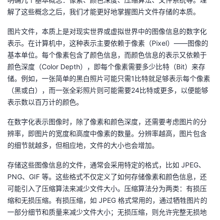
解了这些概念之后，我们才能更好地掌握图片文件存储的本质。
者
图片文件，本质上是对现实世界或虚拟世界中的图像信息的数字化
我
表示。在计算机中，这种表示主要依赖于像素（Pixel）——图像的
基本单位。每个像素包含了颜色信息，而颜色信息的表示又依赖于
的
我
颜色深度（Color Depth），即每个像素需要多少比特（Bit）来存
储。例如，一张简单的黑白照片可能只需1比特就足够表示每个像素
博
的
我
（黑或白），而一张全彩照片则可能需要24比特或更多，以便能够
表示数以百万计的颜色。
客
论
的
我
在数字化表示图像时，除了像素和颜色深度，还需要考虑图片的分
辨率，即图片的宽度和高度中像素的数量。分辨率越高，图片包含
坛
圈
的
我
的细节就越多，但相应地，文件的大小也会增加。
子
直
的
我
存储这些图像信息的文件，通常会采用特定的格式，比如 JPEG、
PNG、GIF 等。这些格式不仅定义了如何存储像素和颜色信息，还
我
播
活
的
可能引入了压缩算法来减少文件大小。压缩算法分为两类：有损压
缩和无损压缩。有损压缩，如 JPEG 格式常用的，通过牺牲图片的
我
动
关
的
一部分细节和质量来减少文件大小；无损压缩，则允许完整无损地