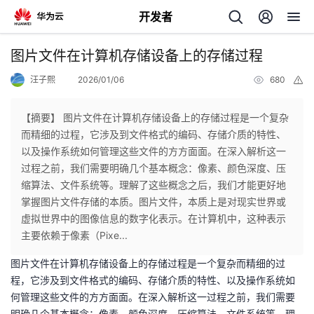
开发者
返
图片文件在计算机存储设备上的存储过程
回
汪子熙
2026/01/06
680
举
报
【摘要】 图片文件在计算机存储设备上的存储过程是一个复杂
而精细的过程，它涉及到文件格式的编码、存储介质的特性、
以及操作系统如何管理这些文件的方方面面。在深入解析这一
个
过程之前，我们需要明确几个基本概念：像素、颜色深度、压
缩算法、文件系统等。理解了这些概念之后，我们才能更好地
我
人
掌握图片文件存储的本质。图片文件，本质上是对现实世界或
虚拟世界中的图像信息的数字化表示。在计算机中，这种表示
的
主
主要依赖于像素（Pixe...
图片文件在计算机存储设备上的存储过程是一个复杂而精细的过
开
页
程，它涉及到文件格式的编码、存储介质的特性、以及操作系统如
何管理这些文件的方方面面。在深入解析这一过程之前，我们需要
发
明确几个基本概念：像素、颜色深度、压缩算法、文件系统等。理