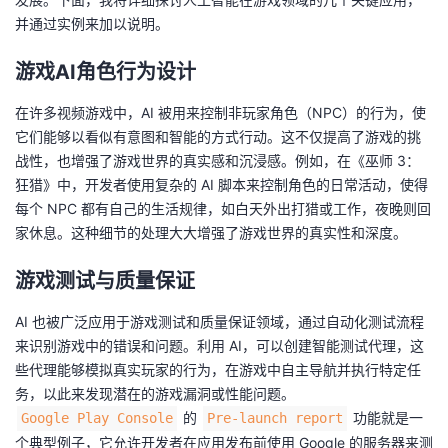
并通过实例来加以说明。
者
游戏AI角色行为设计
我
在许多视频游戏中，AI 被用来控制非玩家角色（NPC）的行为，使
的
我
它们能够以看似有意图和智能的方式行动。这不仅提高了游戏的挑
战性，也增强了游戏世界的真实感和沉浸感。例如，在《巫师 3：
博
的
我
狂猎》中，开发者使用复杂的 AI 脚本来控制角色的日常活动，使得
每个 NPC 都有自己的生活规律，如白天外出打猎或工作，夜晚则回
客
论
的
我
家休息。这种细节的处理大大增强了游戏世界的真实性和深度。
坛
圈
的
我
游戏测试与质量保证
AI 也被广泛应用于游戏测试和质量保证领域，通过自动化测试流程
子
直
的
我
来识别游戏中的错误和问题。利用 AI，可以创建智能测试代理，这
些代理能够模拟真实玩家的行为，在游戏中自主导航并执行特定任
我
播
活
的
务，以此来发现潜在的游戏漏洞或性能问题。
的
功能就是一
Google Play Console
Pre-launch report
我
动
关
的
个典型例子，它允许开发者在应用发布前使用 Google 的服务器来测