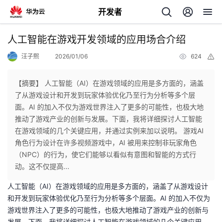
开发者
返
人工智能在游戏开发领域的应用场合介绍
回
汪子熙
2026/01/06
624
举
报
【摘要】 人工智能（AI）在游戏领域的应用是多方面的，涵盖
了从游戏设计和开发到玩家体验优化乃至行为分析等多个层
面。AI 的加入不仅为游戏世界注入了更多的可能性，也极大地
个
推动了游戏产业的创新与发展。下面，我将详细探讨人工智能
在游戏领域的几个关键应用，并通过实例来加以说明。 游戏AI
我
人
角色行为设计在许多视频游戏中，AI 被用来控制非玩家角色
（NPC）的行为，使它们能够以看似有意图和智能的方式行
的
主
动。这不仅提高...
人工智能（AI）在游戏领域的应用是多方面的，涵盖了从游戏设计
开
页
和开发到玩家体验优化乃至行为分析等多个层面。AI 的加入不仅为
游戏世界注入了更多的可能性，也极大地推动了游戏产业的创新与
发
发展。下面，我将详细探讨人工智能在游戏领域的几个关键应用，