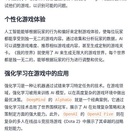
试他们的游戏，以识别可能的问题。
我
注
的
开
个性化游戏体验
的
Programs
发
人工智能能够根据玩家的行为和偏好来定制游戏体验，使每位玩家
支
者
都能享受到独一无二的游戏内容。通过收集和分析玩家的数据，AI
可以调整游戏难度、推荐相似游戏或内容，甚至生成定制的游戏关
持
学
卡。《我的世界》就使用了 AI 来生成无限大的游戏世界，每个世界
都是独一无二的，能够根据玩家的行为进行调整和优化。
我
堂
强化学习在游戏中的应用
的
我
我
强化学习是一种让机器通过试错来学习特定任务的技术。在游戏领
技
的
的
我
域，强化学习被用来训练 AI 模型，以在高度复杂的游戏环境中做出
最优决策。
的
就是一个经典案例，它通过
DeepMind
AlphaGo
术
云
课
的
我
强化学习技术击败了世界围棋冠军，展示了 AI 在处理复杂策略和决
策制定方面的强大能力。此外，
的
则在
OpenAI
OpenAI Five
支
声
程
认
的
我
复杂的多人在线战斗竞技场游戏《Dota 2》中展示了其卓越的战略
规划能力。