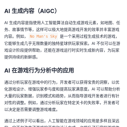
持
建
证
实
的
AI 生成内容（AIGC）
议
验
收
AI 生成内容是指使用人工智能算法自动生成游戏元素，如地图、任
务、故事情节等，这样可以极大地提高游戏开发的效率并丰富游戏
藏
内容。例如，
是一个采用过程生成技术的游戏，
No Man's Sky
它能够生成几乎无限数量的独特星球供玩家探索。AI 不仅可以在游
戏设计阶段提供帮助，还能在游戏运行时实时生成新内容，为玩家
提供持续的新鲜感。
AI 在游戏行为分析中的应用
通过分析玩家在游戏中的行为，开发者可以获得宝贵的洞察，以优
化游戏设计、增强玩家参与度和提高玩家满意度。AI 可以帮助分析
大量的玩家数据，识别模式和趋势，从而指导游戏开发者进行有针
对性的调整。例如，通过分析玩家在特定关卡的失败率，开发者可
以决定是否需要调整游戏难度。
通过上述例子可以看出，人工智能在游戏领域的应用是多样且深远