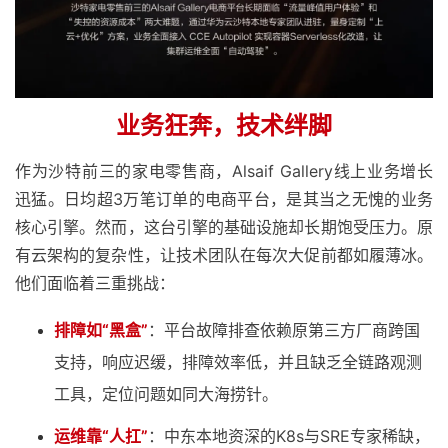
持
建
证
实
的
议
验
收
藏
业务狂奔，技术绊脚
作为沙特前三的家电零售商，Alsaif Gallery线上业务增长
迅猛。日均超3万笔订单的电商平台，是其当之无愧的业务
核心引擎。然而，这台引擎的基础设施却长期饱受压力。原
有云架构的复杂性，让技术团队在每次大促前都如履薄冰。
他们面临着三重挑战：
排障如“黑盒”
：平台故障排查依赖原第三方厂商跨国
支持，响应迟缓，排障效率低，并且缺乏全链路观测
工具，定位问题如同大海捞针。
运维靠“人扛”
：中东本地资深的K8s与SRE专家稀缺，