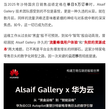
当2025年沙特国庆日销售战绩定格在
单日5万订单
时，Alsaif
者
Gallery 技术团队感受到的不仅是喜悦，更是一种久违的从容。就在
数月前，同样的流量洪峰还意味着紧绷的神经与对系统中断的深深
我
焦虑。如今，这一切已成为历史。
的
我
运维工作从过去如“黑盒”般不可预测，到如今“智驾”般自动高效，曾
经困扰 Alsaif Gallery 许久的
“
流量峰值用户体验
”
和
“
失控的资源成
博
的
我
本
”
两大难题，已不再是平台业务爆发增长的绊脚石。这家沙特家电
客
论
的
我
零售巨头的数字化转型之路，因一次关键的
云迁移
而彻底提速。
坛
圈
的
我
子
直
的
我
我
播
活
的
我
动
关
的