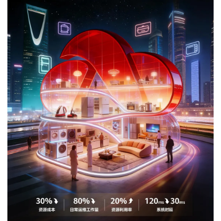
我
注
的
开
的
Programs
发
支
者
持
学
我
堂
的
我
我
技
的
的
我
术
云
课
的
我
支
声
程
认
的
我