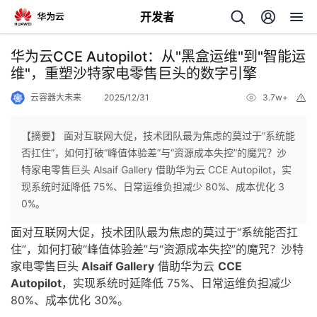
开发者
返
华为云CCE Autopilot：从"黑盒运维"到"智能运
回
维"，重塑沙特家电零售巨头的数字引擎
云容器大未来
2025/12/31
3.7w+
举
报
【摘要】 面对互联网大促，技术团队最为焦虑的莫过于“系统能
否扛住”，如何打破“峰值体验差”与“资源成本失控”的魔咒？沙
个
特家电零售巨头 Alsaif Gallery 借助华为云 CCE Autopilot，实
现系统时延降低 75%、日常运维负担减少 80%、成本优化 3
我
人
0%。
面对互联网大促，技术团队最为焦虑的莫过于“系统能否扛
的
主
住”，如何打破“峰值体验差”与“资源成本失控”的魔咒？沙特
家电零售巨头
Alsaif Gallery
借助华为云
CCE
开
页
Autopilot
，实现系统时延降低 75%、日常运维负担减少
80%、成本优化 30%。
发