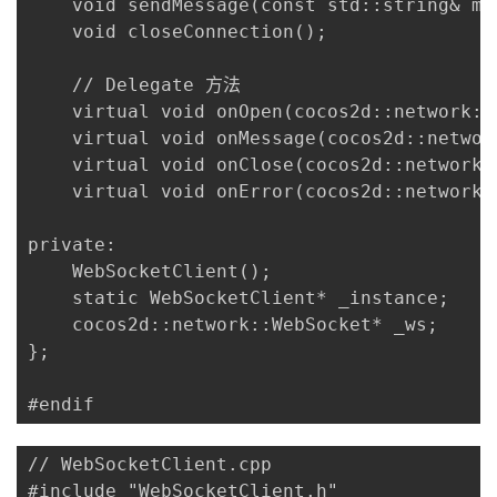
    void sendMessage(const std::string& msg
持
建
证
实
的
    void closeConnection();

议
验
收
    // Delegate 方法

    virtual void onOpen(cocos2d::network::
藏
    virtual void onMessage(cocos2d::networ
    virtual void onClose(cocos2d::network:
    virtual void onError(cocos2d::network:
private:

    WebSocketClient();

    static WebSocketClient* _instance;

    cocos2d::network::WebSocket* _ws;

};

#endif
// WebSocketClient.cpp

#include "WebSocketClient.h"
