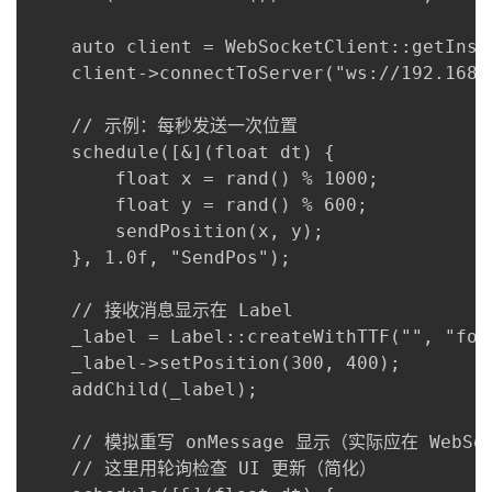
    auto client = WebSocketClient::getInsta
    client->connectToServer("ws://192.16
    // 示例：每秒发送一次位置

    schedule([&](float dt) {

        float x = rand() % 1000;

        float y = rand() % 600;

        sendPosition(x, y);

    }, 1.0f, "SendPos");

    // 接收消息显示在 Label

    _label = Label::createWithTTF("", "fon
    _label->setPosition(300, 400);

    addChild(_label);

    // 模拟重写 onMessage 显示（实际应在 WebSo
    // 这里用轮询检查 UI 更新（简化）
