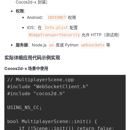
Cocos2d-x 封装）
权限
：
Android：
权限
INTERNET
iOS：在
配置
Info.plist
允许 HTTP（测试用）
NSAppTransportSecurity
服务器
：Node.js
库或 Python
等
ws
websockets
实际详细应用代码示例实现
Cocos2d-x 场景中使用
// MultiplayerScene.cpp

#include "WebSocketClient.h"

#include "cocos2d.h"

USING_NS_CC;

bool MultiplayerScene::init() {

    if (!Scene::init()) return false;
