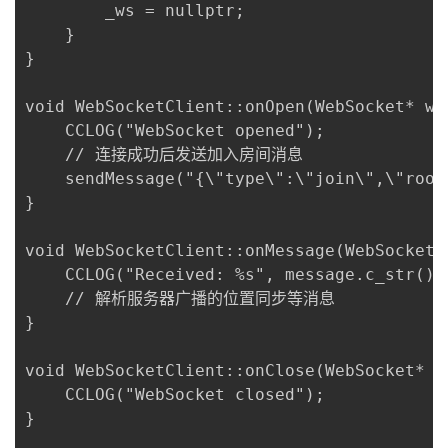
        _ws = nullptr;

    }

}

void WebSocketClient::onOpen(WebSocket* ws)
    CCLOG("WebSocket opened");

    // 连接成功后发送加入房间消息

    sendMessage("{\"type\":\"join\",\"room\
}

void WebSocketClient::onMessage(WebSocket*
    CCLOG("Received: %s", message.c_str());
    // 解析服务器广播的位置同步等消息

}

void WebSocketClient::onClose(WebSocket* ws
    CCLOG("WebSocket closed");

}
