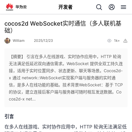
开发者
返
cocos2d WebSocket实时通信（多人联机基
回
础）
William
2025/12/23
1k+
举
报
【摘要】 引言在多人在线游戏、实时协作应用中，HTTP 轮询
无法满足低延迟双向通信需求。WebSocket 提供全双工持久连
个
接，适用于实时位置同步、状态更新、聊天等场景。Cocos2d-
x 通过 network::WebSocket实现客户端与服务器的实时通
我
人
信，是多人在线功能的基础。技术背景WebSocket：基于 TCP
的协议，建立连接后客户端与服务器可随时相互发送数据。Co
的
主
cos2d-x net...
开
页
引言
在多人在线游戏、实时协作应用中，HTTP 轮询无法满足低
发