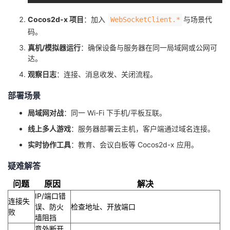
Cocos2d-x 项目
：加入
与场景代
WebSocketClient.*
码。
真机/模拟器运行
：确保设备与服务器在同一局域网或公网可
达。
观察日志
：连接、消息收发、关闭流程。
部署场景
局域网对战
：同一 Wi-Fi 下手机/平板互联。
线上多人游戏
：服务器部署云主机，客户端通过域名连接。
实时协作工具
：教育、会议白板等 Cocos2d-x 应用。
疑难解答
问题
原因
解决
IP/端口错
连接失
误、防火
检查地址、开放端口
败
墙阻挡
意外断开