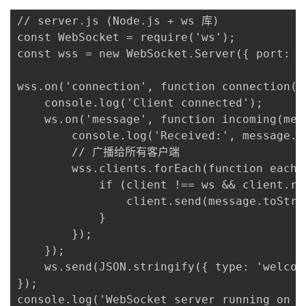
// server.js (Node.js + ws 库)

const WebSocket = require('ws');

const wss = new WebSocket.Server({ port: 80
wss.on('connection', function connection(ws
    console.log('Client connected');

    ws.on('message', function incoming(mess
        console.log('Received:', message.to
        // 广播给所有客户端

        wss.clients.forEach(function each(c
            if (client !== ws && client.re
                client.send(message.toStrin
            }

        });

    });

    ws.send(JSON.stringify({ type: 'welcom
});

console.log('WebSocket server running on w