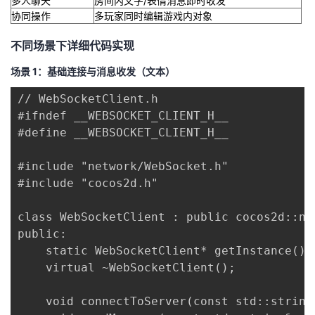
多人聊天
房间内文字/表情消息即时收发
我
注
的
开
协同操作
多玩家同时编辑游戏内对象
不同场景下详细代码实现
的
Programs
发
场景 1：基础连接与消息收发（文本）
支
者
// WebSocketClient.h

#ifndef __WEBSOCKET_CLIENT_H__

持
学
#define __WEBSOCKET_CLIENT_H__

我
堂
#include "network/WebSocket.h"

#include "cocos2d.h"

的
我
我
class WebSocketClient : public cocos2d::ne
技
的
的
我
public:

    static WebSocketClient* getInstance();

术
云
课
的
我
    virtual ~WebSocketClient();

支
声
程
认
的
我
    void connectToServer(const std::string&