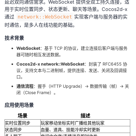
延迟双向通信需求。WebSocket 提供全双工持久连接，适
用于实时位置同步、状态更新、聊天等场景。Cocos2d-x
者
通过
实现客户端与服务器的实
network::WebSocket
时通信，是多人在线功能的基础。
我
技术背景
的
我
WebSocket
：基于 TCP 的协议，建立连接后客户端与服务
博
的
我
器可随时相互发送数据。
Cocos2d-x network::WebSocket
：封装了 RFC6455 协
客
论
的
我
议，支持文本与二进制帧，提供连接、发送、关闭及回调接
口。
坛
圈
的
我
通信流程
：握手（HTTP Upgrade）→ 数据传输（帧）→ 关
闭（Close Frame）。
子
直
的
我
应用使用场景
我
播
活
的
场景
描述
实时位置同步
玩家移动坐标实时广播给其他玩家
我
动
关
的
状态同步
血量、道具、技能冷却实时更新