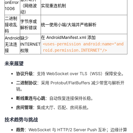
onError
（网络波
实现重连机制
1006
动）
二进制
字节序或
接收乱
统一使用小端/大端并严格解析
解析错误
码
在 AndroidManifest.xml 添加
Android
缺少
无法连
INTERNET
<uses-permission android:name="and
接
权限
roid.permission.INTERNET"/>
未来展望
协议升级
：支持 WebSocket over TLS（WSS）保障安全。
二进制协议
：采用 Protobuf/FlatBuffers 减少带宽与解析开
销。
断线重连与心跳
：自动恢复连接保持长稳。
房间管理
：集成大厅、匹配、房间系统。
技术趋势与挑战
趋势
：WebSocket 与 HTTP/2 Server Push 互补；边缘计算