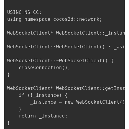
USING_NS_CC;

using namespace cocos2d::network;

WebSocketClient* WebSocketClient::_instance
WebSocketClient::WebSocketClient() : _ws(nu
WebSocketClient::~WebSocketClient() {

    closeConnection();

}

WebSocketClient* WebSocketClient::getInstan
    if (!_instance) {

        _instance = new WebSocketClient();

    }

    return _instance;

}
