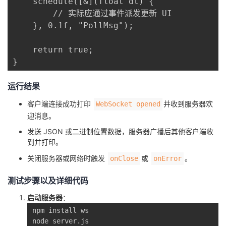
    schedule([&](float dt) {

        // 实际应通过事件派发更新 UI

    }, 0.1f, "PollMsg");

    return true;

}
运行结果
客户端连接成功打印
并收到服务器欢
WebSocket opened
迎消息。
发送 JSON 或二进制位置数据，服务器广播后其他客户端收
到并打印。
关闭服务器或网络时触发
或
。
onClose
onError
测试步骤以及详细代码
启动服务器
：
npm install ws

node server.js