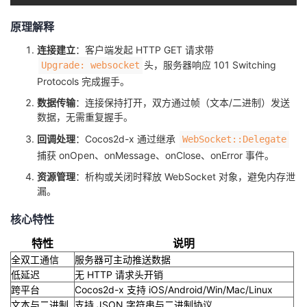
原理解释
连接建立
：客户端发起 HTTP GET 请求带
头，服务器响应 101 Switching
Upgrade: websocket
Protocols 完成握手。
数据传输
：连接保持打开，双方通过帧（文本/二进制）发送
数据，无需重复握手。
回调处理
：Cocos2d-x 通过继承
WebSocket::Delegate
捕获 onOpen、onMessage、onClose、onError 事件。
资源管理
：析构或关闭时释放 WebSocket 对象，避免内存泄
漏。
核心特性
特性
说明
全双工通信
服务器可主动推送数据
低延迟
无 HTTP 请求头开销
跨平台
Cocos2d-x 支持 iOS/Android/Win/Mac/Linux
文本与二进制
支持 JSON 字符串与二进制协议