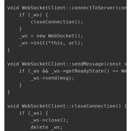
void WebSocketClient::connectToServer(cons
    if (_ws) {

        closeConnection();

    }

    _ws = new WebSocket();

    _ws->init(*this, url);

}

void WebSocketClient::sendMessage(const std
    if (_ws && _ws->getReadyState() == Web
        _ws->send(msg);

    }

}

void WebSocketClient::closeConnection() {

    if (_ws) {

        _ws->close();

        delete _ws;
