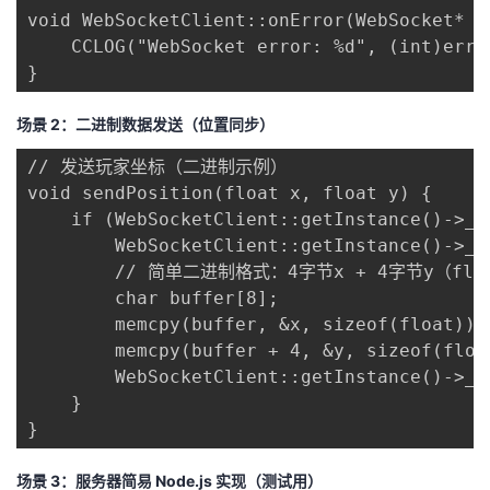
void WebSocketClient::onError(WebSocket* w
    CCLOG("WebSocket error: %d", (int)error
}
场景 2：二进制数据发送（位置同步）
// 发送玩家坐标（二进制示例）

void sendPosition(float x, float y) {

    if (WebSocketClient::getInstance()->_ws
        WebSocketClient::getInstance()->_w
        // 简单二进制格式：4字节x + 4字节y（floa
        char buffer[8];

        memcpy(buffer, &x, sizeof(float));

        memcpy(buffer + 4, &y, sizeof(float
        WebSocketClient::getInstance()->_w
    }

}
场景 3：服务器简易 Node.js 实现（测试用）