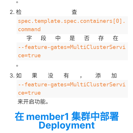
。
检查
spec.template.spec.containers[0].
command
字段中是否存在
--feature-gates=MultiClusterServi
ce=true
。
如果没有，添加
--feature-gates=MultiClusterServi
ce=true
来开启功能。
在 member1 集群中部署
Deployment