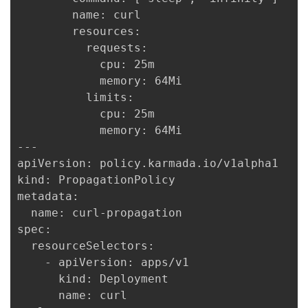
        name: curl

        resources:

          requests:

            cpu: 25m

            memory: 64Mi

          limits:

            cpu: 25m

            memory: 64Mi

---

apiVersion: policy.karmada.io/v1alpha1

kind: PropagationPolicy

metadata:

  name: curl-propagation

spec:

  resourceSelectors:

    - apiVersion: apps/v1

      kind: Deployment

      name: curl
