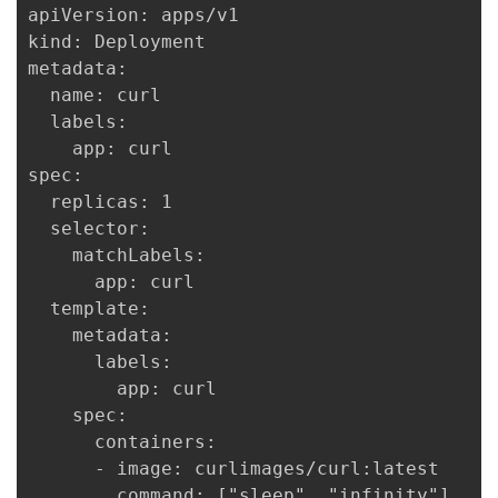
apiVersion: apps/v1

kind: Deployment

metadata:

  name: curl

  labels:

    app: curl

spec:

  replicas: 1

  selector:

    matchLabels:

      app: curl

  template:

    metadata:

      labels:

        app: curl

    spec:

      containers:

      - image: curlimages/curl:latest

        command: ["sleep", "infinity"]
