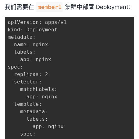
我们需要在
集群中部署 Deployment：
member1
apiVersion: apps/v1

kind: Deployment

metadata:

  name: nginx

  labels:

    app: nginx

spec:

  replicas: 2

  selector:

    matchLabels:

      app: nginx

  template:

    metadata:

      labels:

        app: nginx

    spec:
