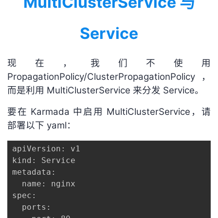
MultiClusterService 与
Service
现在，我们不使用
PropagationPolicy/ClusterPropagationPolicy，
而是利用 MultiClusterService 来分发 Service。
要在 Karmada 中启用 MultiClusterService，请
部署以下 yaml：
apiVersion: v1

kind: Service

metadata:

  name: nginx

spec:

  ports:
