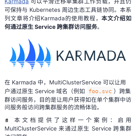
Karmada
可以平滑迁移单集群工作负载，并且仍
可保持与 Kubernetes 周边生态工具链协同。本系
者
列文章将介绍Karmada的使用教程，
本文介绍如
我
何通过原生 Service 跨集群访问服务
。
的
我
博
的
我
客
论
的
我
在 Karmada 中，MultiClusterService 可以让用
坛
圈
的
我
户通过原生 Service 域名（例如
）跨集
foo.svc
子
直
的
我
群访问服务，目的是让用户获得如在单个集群中访
问服务般访问跨集群服务的流畅体验。
我
播
活
的
本文档提供了这样一个案例：启用
📄
我
动
关
的
MultiClusterService 来通过原生 Service 跨集群