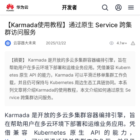
开发者
返
【Karmada使用教程】通过原生 Service 跨集
回
群访问服务
云容器大未来
2025/12/22
4.1w+
举
报
【摘要】 Karmada 是开放的多云多集群容器编排引擎，旨在
帮助用户在多云环境下部署和运维业务应用。凭借兼容 Kubern
个
etes 原生 API 的能力，Karmada 可以平滑迁移单集群工作负
载，并且仍可保持与 Kubernetes 周边生态工具链协同。本系
我
人
列文章将介绍Karmada的使用教程，本文介绍如何通过原生 Se
rvice 跨集群访问服务。
的
主
Karmada 是开放的多云多集群容器编排引擎，旨
开
页
在帮助用户在多云环境下部署和运维业务应用。凭
借兼容 Kubernetes 原生 API 的能力，
发