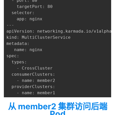
  - port: 80

    targetPort: 80

  selector:

    app: nginx

---

apiVersion: networking.karmada.io/v1alpha1

kind: MultiClusterService

metadata:

   name: nginx

spec:

  types:

    - CrossCluster

  consumerClusters:

    - name: member2

  providerClusters:

    - name: member1
从 member2 集群访问后端
Pod