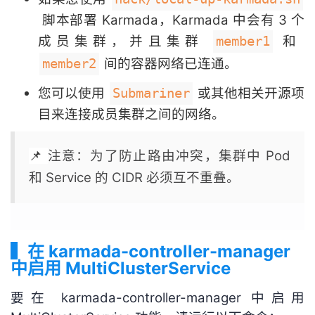
持
建
证
实
的
脚本部署 Karmada，Karmada 中会有 3 个
成员集群，并且集群
和
议
member1
验
收
间的容器网络已连通。
member2
藏
您可以使用
或其他相关开源项
Submariner
目来连接成员集群之间的网络。
📌
注意：
为了防止路由冲突，集群中 Pod
和 Service 的 CIDR 必须互不重叠。
▍在 karmada-controller-manager
中启用 MultiClusterService
要在 karmada-controller-manager 中启用