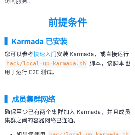
访问服务。
我
注
的
开
前提条件
的
Programs
发
支
者
▍Karmada 已安装
持
学
您可以参考
快速入门
安装 Karmada，或直接运行
脚本，该脚本也
hack/local-up-karmada.sh
我
堂
用于运行 E2E 测试。
的
我
我
技
的
的
我
▍成员集群网络
术
云
课
的
我
确保至少已有两个集群加入 Karmada，并且成员
集群之间的容器网络已连通。
支
声
程
认
的
我
如果您使用
hack/local-up-karmada.sh