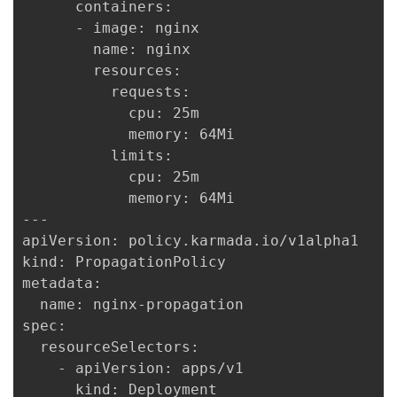
      containers:

      - image: nginx

        name: nginx

        resources:

          requests:

            cpu: 25m

            memory: 64Mi

          limits:

            cpu: 25m

            memory: 64Mi

---

apiVersion: policy.karmada.io/v1alpha1

kind: PropagationPolicy

metadata:

  name: nginx-propagation

spec:

  resourceSelectors:

    - apiVersion: apps/v1

      kind: Deployment
