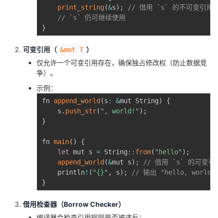
print_string
(
&
s
)
;
// 借用 `s` 的不可变引用
// `s` 仍可继续使用
}
可变引用（
）
&mut T
仅允许一个可变引用存在，确保独占修改权（防止数据竞
争）。
示例：
fn 
append_world
(
s
:
&
mut String
)
{
    s
.
push_str
(
", world!"
)
;
}
fn 
main
(
)
{
let
 mut s 
=
 String
:
:
from
(
"hello"
)
;
append_world
(
&
mut s
)
;
// 借用 `s` 的可变引
    println
!
(
"{}"
,
 s
)
;
// 输出 "hello, world!
}
借用检查器（Borrow Checker）
编译器会检查引用规则是否被违反：