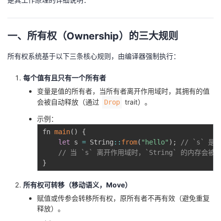
者
一、所有权（Ownership）的三大规则
我
所有权系统基于以下三条核心规则，由编译器强制执行：
的
我
每个值有且只有一个所有者
博
的
我
变量是值的所有者，当所有者离开作用域时，其拥有的值
会被自动释放（通过
trait）。
Drop
客
论
的
我
示例：
fn 
main
(
)
{
坛
圈
的
我
let
 s 
=
 String
:
:
from
(
"hello"
)
;
// `s` 是
// 当 `s` 离开作用域时，`String` 的内存会被
子
直
的
我
}
我
播
活
的
所有权可转移（移动语义，Move）
赋值或传参会转移所有权，原所有者不再有效（避免重复
我
动
关
的
释放）。