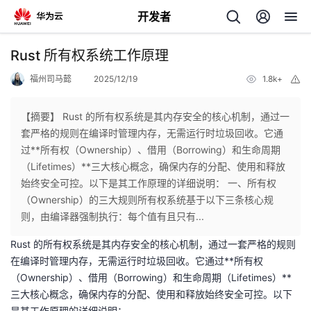
开发者
返
Rust 所有权系统工作原理
回
福州司马懿
2025/12/19
1.8k+
举
报
【摘要】 Rust 的所有权系统是其内存安全的核心机制，通过一
套严格的规则在编译时管理内存，无需运行时垃圾回收。它通
过**所有权（Ownership）、借用（Borrowing）和生命周期
个
（Lifetimes）**三大核心概念，确保内存的分配、使用和释放
始终安全可控。以下是其工作原理的详细说明： 一、所有权
我
人
（Ownership）的三大规则所有权系统基于以下三条核心规
则，由编译器强制执行：每个值有且只有...
的
主
Rust 的所有权系统是其内存安全的核心机制，通过一套严格的规则
在编译时管理内存，无需运行时垃圾回收。它通过**所有权
开
页
（Ownership）、借用（Borrowing）和生命周期（Lifetimes）**
三大核心概念，确保内存的分配、使用和释放始终安全可控。以下
发
是其工作原理的详细说明：