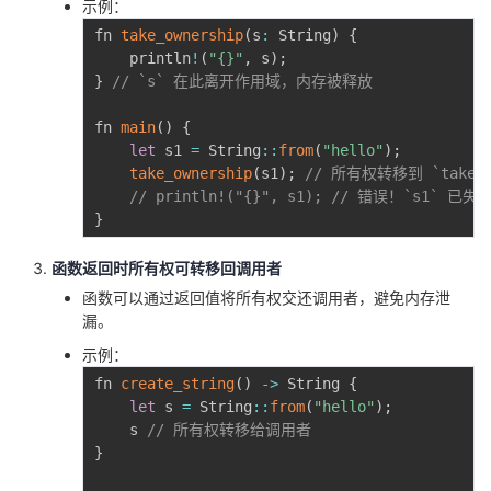
示例：
我
注
的
开
fn 
take_ownership
(
s
:
 String
)
{
    println
!
(
"{}"
,
 s
)
;
的
Programs
发
}
// `s` 在此离开作用域，内存被释放
fn 
main
(
)
{
支
者
let
 s1 
=
 String
:
:
from
(
"hello"
)
;
take_ownership
(
s1
)
;
// 所有权转移到 `take_o
持
学
// println!("{}", s1); // 错误！`s1` 已失
}
我
堂
函数返回时所有权可转移回调用者
的
我
我
函数可以通过返回值将所有权交还调用者，避免内存泄
漏。
技
的
的
我
示例：
fn 
create_string
(
)
-
>
 String 
{
术
云
课
的
我
let
 s 
=
 String
:
:
from
(
"hello"
)
;
    s 
// 所有权转移给调用者
支
声
程
认
的
我
}