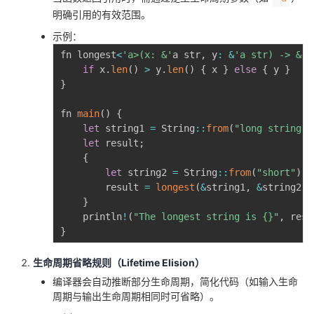
明确引用的有效范围。
示例：
fn longest
<
'a>(x: &'
a str
,
 y
:
&
'a str) -> &'
a
if
 x
.
len
(
)
>
 y
.
len
(
)
{
 x 
}
else
{
 y 
}
}
fn 
main
(
)
{
let
 string1 
=
 String
:
:
from
(
"long string"
)
let
 result
;
{
let
 string2 
=
 String
:
:
from
(
"short"
)
;
        result 
=
longest
(
&
string1
,
&
string2
)
;
}
    println
!
(
"The longest string is {}"
,
 resu
}
生命周期省略规则（Lifetime Elision）
编译器会自动推断部分生命周期，简化代码（如输入生命
周期与输出生命周期相同时可省略）。