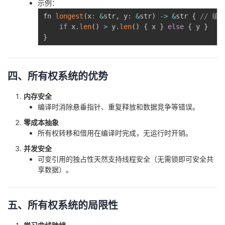
示例：
fn 
longest
(
x
:
&
str
,
 y
:
&
str
)
-
>
&
str 
{
// 
if
 x
.
len
(
)
>
 y
.
len
(
)
{
 x 
}
else
{
 y 
}
}
四、所有权系统的优势
内存安全
编译时消除悬垂指针、重复释放和数据竞争等错误。
零成本抽象
所有权转移和借用在编译时完成，无运行时开销。
并发安全
可变引用的独占性天然支持线程安全（无需锁即可安全共
享数据）。
五、所有权系统的局限性