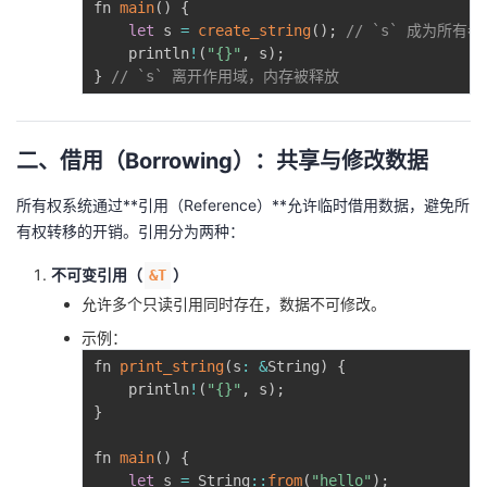
fn 
main
(
)
{
持
建
证
实
的
let
 s 
=
create_string
(
)
;
// `s` 成为所有者
    println
!
(
"{}"
,
 s
)
;
议
验
收
}
// `s` 离开作用域，内存被释放
藏
二、借用（Borrowing）：共享与修改数据
所有权系统通过**引用（Reference）**允许临时借用数据，避免所
有权转移的开销。引用分为两种：
不可变引用（
）
&T
允许多个只读引用同时存在，数据不可修改。
示例：
fn 
print_string
(
s
:
&
String
)
{
    println
!
(
"{}"
,
 s
)
;
}
fn 
main
(
)
{
let
 s 
=
 String
:
:
from
(
"hello"
)
;