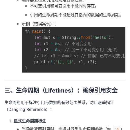
不可变引用和可变引用不能同时存在。
引用的生命周期不能超过其指向的数据的生命周期。
示例（错误案例）：
fn 
main
(
)
{
let
 mut s 
=
 String
:
:
from
(
"hello"
)
;
let
 r1 
=
&
s
;
// 不可变引用
let
 r2 
=
&
s
;
// 另一个不可变引用（允许）
// let r3 = &mut s; // 错误！已有不可
    println
!
(
"{}, {}"
,
 r1
,
 r2
)
;
}
三、生命周期（Lifetimes）：确保引用安全
生命周期用于标注引用与数据的有效范围关系，防止悬垂指针
（Dangling Reference）：
显式生命周期标注
当函数返回引用时，需通过泛型生命周期参数（如
）
'a