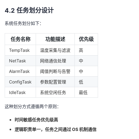
4.2 任务划分设计
系统任务划分如下：
任务名称
功能描述
优先级
TempTask
温度采集与滤波
高
NetTask
网络通信处理
中
AlarmTask
阈值判断与告警
中
ConfigTask
参数配置管理
低
IdleTask
系统空闲任务
最低
这种划分方式遵循两个原则：
时间敏感任务优先级高
逻辑职责单一，任务之间通过 OS 机制通信