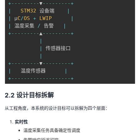
+
--
--
--
--
-
▼
--
--
--
--
-
+
|
STM32
 设备端    
|
|
 μ
C
/
OS
+
LWIP
|
|
 温度采集 
/
 告警   
|
+
--
--
--
--
-
▲
--
--
--
--
-
+
|
|
 传感器接口

|
+
--
--
--
--
-
▼
--
--
--
--
-
+
|
   温度传感器      
|
+
--
--
--
--
--
--
--
--
--
-
+
2.2 设计目标拆解
从工程角度，本系统的设计目标可以拆解为四个层面：
实时性
温度采集任务具备确定性调度
告警响应延迟可控