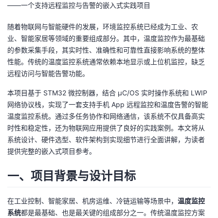
——一个支持远程监控与告警的嵌入式实践项目
者
随着物联网与智能硬件的发展，环境监控系统已经成为工业、农
业、智能家居等领域的重要组成部分。其中，温度监控作为最基础
我
的参数采集手段，其实时性、准确性和可靠性直接影响系统的整体
性能。传统的温度监控系统通常依赖本地显示或上位机监控，缺乏
的
我
远程访问与智能告警功能。
博
的
我
本项目基于 STM32 微控制器，结合 μC/OS 实时操作系统和 LWIP
网络协议栈，实现了一套支持手机 App 远程监控和温度告警的智能
客
论
的
我
温度监控系统。通过多任务协作和网络通信，该系统不仅具备高实
时性和稳定性，还为物联网应用提供了良好的实践案例。本文将从
坛
圈
的
我
系统设计、硬件选型、软件架构到实现细节进行全面讲解，为读者
提供完整的嵌入式项目参考。
子
直
的
我
一、项目背景与设计目标
我
播
活
的
在工业控制、智能家居、机房运维、冷链运输等场景中，
温度监控
我
动
关
的
系统
都是最基础、也是最关键的组成部分之一。传统温度监控方案