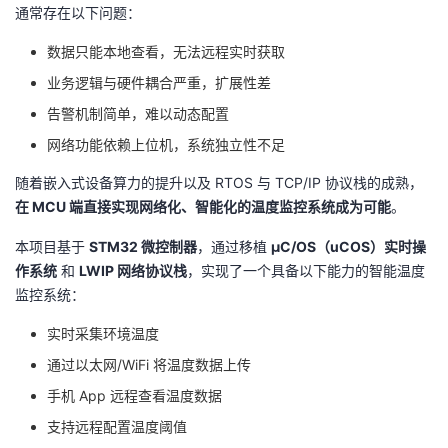
通常存在以下问题：
我
注
的
开
数据只能本地查看，无法远程实时获取
的
Programs
发
业务逻辑与硬件耦合严重，扩展性差
告警机制简单，难以动态配置
支
者
网络功能依赖上位机，系统独立性不足
持
学
随着嵌入式设备算力的提升以及 RTOS 与 TCP/IP 协议栈的成熟，
在 MCU 端直接实现网络化、智能化的温度监控系统成为可能
。
我
堂
本项目基于
STM32 微控制器
，通过移植
μC/OS（uCOS）实时操
的
我
我
作系统
和
LWIP 网络协议栈
，实现了一个具备以下能力的智能温度
监控系统：
技
的
的
我
实时采集环境温度
术
云
课
的
我
通过以太网/WiFi 将温度数据上传
手机 App 远程查看温度数据
支
声
程
认
的
我
支持远程配置温度阈值