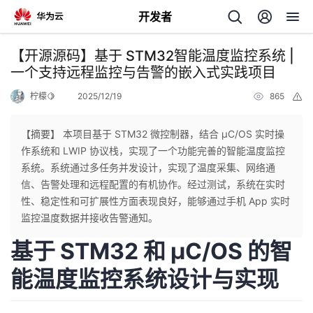
开发者
返
【开源源码】基于 STM32智能温度监控系统 |
回
一个支持远程监控与告警的嵌入式实践项目
柠檬🍋
2025/12/19
865
举
报
【摘要】 本项目基于 STM32 微控制器，结合 μC/OS 实时操
作系统和 LWIP 协议栈，实现了一个功能完善的智能温度监控
个
系统。系统通过多任务并发设计，实现了温度采集、网络通
信、告警处理和远程配置的有机协作。经过测试，系统在实时
我
人
性、稳定性和可扩展性方面表现良好，能够通过手机 App 实时
监控温度数据并接收告警通知。
的
主
基于 STM32 和 μC/OS 的智
开
页
能温度监控系统设计与实现
发