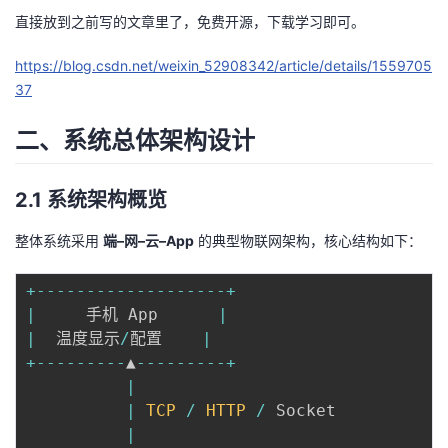
直接放到之前写的文章里了，免费开源，下载学习即可。
https://blog.csdn.net/weixin_52908342/article/details/1559705
37
二、系统总体架构设计
2.1 系统架构概览
整体系统采用
端–网–云–App
的典型物联网架构，核心结构如下：
+
--
--
--
--
--
--
--
--
--
-
+
|
     手机 App      
|
|
  温度显示
/
配置    
|
+
--
--
--
--
-
▲
--
--
--
--
-
+
|
|
TCP
/
HTTP
/
 Socket

|