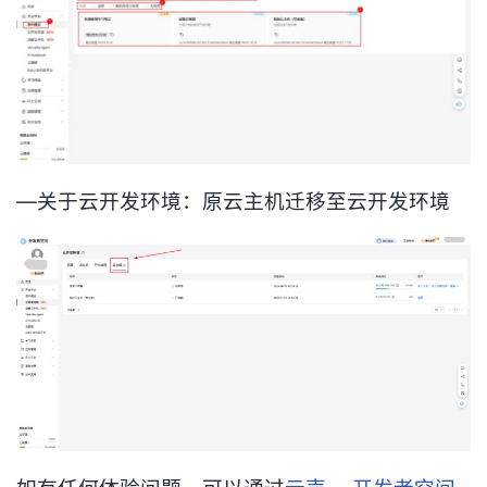
—关于云开发环境：原云主机迁移至云开发环境