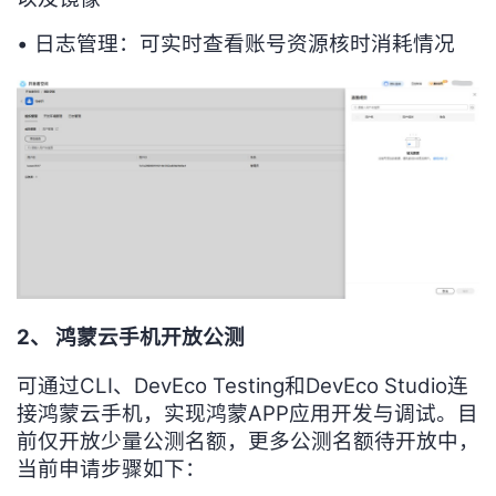
我
注
的
开
• 日志管理：可实时查看账号资源核时消耗情况
的
Programs
发
支
者
持
学
我
堂
的
我
我
2、 鸿蒙云手机开放公测
技
的
的
我
可通过CLI、DevEco Testing和DevEco Studio连
术
云
课
的
我
接鸿蒙云手机，实现鸿蒙APP应用开发与调试。目
前仅开放少量公测名额，更多公测名额待开放中，
支
声
程
认
的
我
当前申请步骤如下：