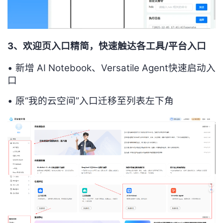
3、欢迎页入口精简，快速触达各工具/平台入口
• 新增 AI Notebook、Versatile Agent快速启动入
口
• 原“我的云空间”入口迁移至列表左下角