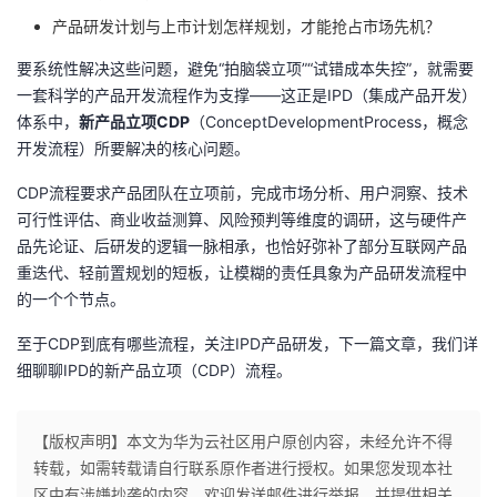
持
建
证
实
的
产品研发计划与上市计划怎样规划，才能抢占市场先机？
议
验
收
要系统性解决这些问题，避免“拍脑袋立项”“试错成本失控”，就需要
一套科学的产品开发流程作为支撑——这正是IPD（集成产品开发）
藏
体系中，
新产品立项CDP
（ConceptDevelopmentProcess，概念
开发流程）所要解决的核心问题。
CDP流程要求产品团队在立项前，完成市场分析、用户洞察、技术
可行性评估、商业收益测算、风险预判等维度的调研，这与硬件产
品先论证、后研发的逻辑一脉相承，也恰好弥补了部分互联网产品
重迭代、轻前置规划的短板，让模糊的责任具象为产品研发流程中
的一个个节点。
至于CDP到底有哪些流程，关注IPD产品研发，下一篇文章，我们详
细聊聊IPD的新产品立项（CDP）流程。
【版权声明】本文为华为云社区用户原创内容，未经允许不得
转载，如需转载请自行联系原作者进行授权。如果您发现本社
区中有涉嫌抄袭的内容，欢迎发送邮件进行举报，并提供相关