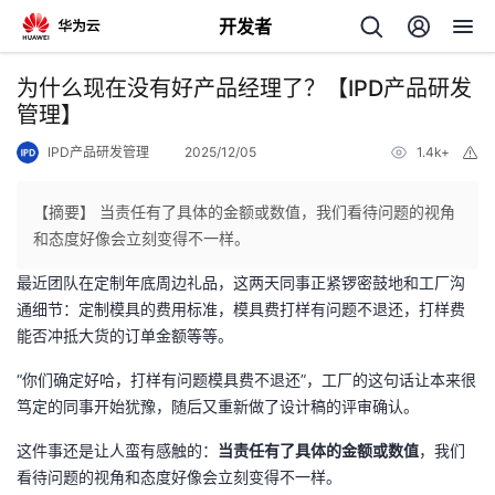
开发者
返
为什么现在没有好产品经理了？【IPD产品研发
回
管理】
IPD产品研发管理
2025/12/05
1.4k+
举
报
【摘要】 当责任有了具体的金额或数值，我们看待问题的视角
和态度好像会立刻变得不一样。
个
最近团队在定制年底周边礼品，这两天同事正紧锣密鼓地和工厂沟
通细节：定制模具的费用标准，模具费打样有问题不退还，打样费
我
人
能否冲抵大货的订单金额等等。
的
主
“你们确定好哈，打样有问题模具费不退还”，工厂的这句话让本来很
笃定的同事开始犹豫，随后又重新做了设计稿的评审确认。
开
页
这件事还是让人蛮有感触的：
当责任有了具体的金额或数值
，我们
看待问题的视角和态度好像会立刻变得不一样。
发