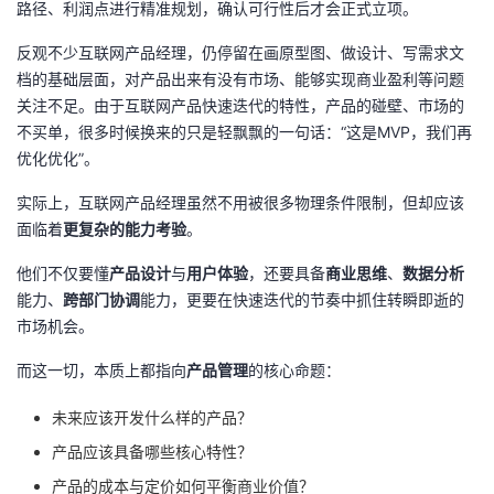
路径、利润点进行精准规划，确认可行性后才会正式立项。
我
注
的
开
反观不少互联网产品经理，仍停留在画原型图、做设计、写需求文
的
Programs
发
档的基础层面，对产品出来有没有市场、能够实现商业盈利等问题
关注不足。由于互联网产品快速迭代的特性，产品的碰壁、市场的
支
不买单，很多时候换来的只是轻飘飘的一句话：“这是MVP，我们再
者
优化优化”。
持
学
实际上，互联网产品经理虽然不用被很多物理条件限制，但却应该
面临着
更复杂的能力考验
。
我
堂
他们不仅要懂
产品设计
与
用户体验
，还要具备
商业思维
、
数据分析
的
我
我
能力、
跨部门协调
能力，更要在快速迭代的节奏中抓住转瞬即逝的
市场机会。
技
的
的
我
而这一切，本质上都指向
产品管理
的核心命题：
术
云
课
的
我
未来应该开发什么样的产品？
支
声
产品应该具备哪些核心特性？
程
认
的
我
产品的成本与定价如何平衡商业价值？