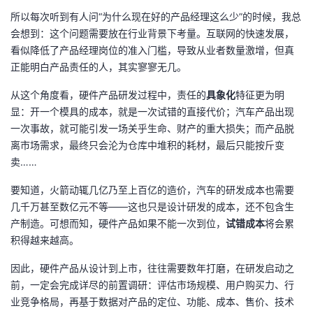
所以每次听到有人问“为什么现在好的产品经理这么少”的时候，我总
者
会想到：这个问题需要放在行业背景下考量。互联网的快速发展，
看似降低了产品经理岗位的准入门槛，导致从业者数量激增，但真
我
正能明白产品责任的人，其实寥寥无几。
的
我
从这个角度看，硬件产品研发过程中，责任的
具象化
特征更为明
显：开一个模具的成本，就是一次试错的直接代价；汽车产品出现
博
的
我
一次事故，就可能引发一场关乎生命、财产的重大损失；而产品脱
离市场需求，最终只会沦为仓库中堆积的耗材，最后只能按斤变
客
论
的
我
卖……
要知道，火箭动辄几亿乃至上百亿的造价，汽车的研发成本也需要
坛
圈
的
我
几千万甚至数亿元不等——这也只是设计研发的成本，还不包含生
产制造。可想而知，硬件产品如果不能一次到位，
试错成本
将会累
子
直
的
我
积得越来越高。
我
播
活
的
因此，硬件产品从设计到上市，往往需要数年打磨，在研发启动之
前，一定会完成详尽的前置调研：评估市场规模、用户购买力、行
我
动
关
的
业竞争格局，再基于数据对产品的定位、功能、成本、售价、技术