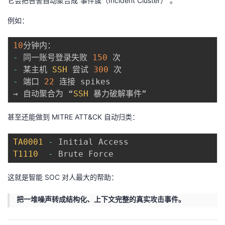
它会把告警自动聚合成“事件簇（Incident Cluster）”。
例如：
10
-
 同一账号登录失败 
150
-
 某主机 
SSH
 尝试 
300
-
 端口 
22
 连接 spikes

→ 自动聚合为 “
SSH
甚至还能做到 MITRE ATT&CK 自动归类：
TA0001
-
T1110
-
这就是智能 SOC 对人最大的帮助：
把一堆噪声转成结构化、上下文完整的真实攻击事件。