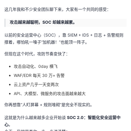
的
这几年我和不少安全团队聊下来，大家有一个共同的感受：
Programs
发
者
攻击越来越聪明，SOC 却越来越累。
支
者
我
以前的安全运营中心（SOC），靠 SIEM + IDS + 日志 + 告警规则
持
学
的
我
撑着，哪怕吼一嗓子“加机器！”也能顶一阵子。
我
堂
博
的
我
但现在这个时代，攻防节奏变快了：
攻击自动化、0day 横飞
的
我
客
论
的
我
我
WAF/EDR 每天 30 万+ 告警
技
的
坛
圈
的
我
的
我
云上资产几乎一天变两次
API、大模型、微服务的攻击面越来越大
术
云
子
直
的
我
课
的
我
你再想靠“人盯屏幕 + 规则堆砌”是完全不现实的。
支
声
播
活
的
程
认
的
我
这就是为什么越来越多企业开始谈
SOC 2.0：智能化安全运营中
持
建
动
关
证
实
的
心
。