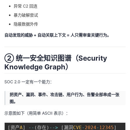
异常 C2 回连
暴力破解尝试
隐蔽数据外传
自动发现的威胁 + 自动关联上下文 = 人只需审查关键行为。
② 统一安全知识图谱（Security
Knowledge Graph）
SOC 2.0 一定有一个能力：
把资产、漏洞、事件、攻击链、用户行为、告警全部串成一张
图。
示意图如下（用简单 ASCII 表示）：
[
资产
A
]
--
(
存在
)
--
>
[
漏洞
CVE
-
2024
-
12345
]