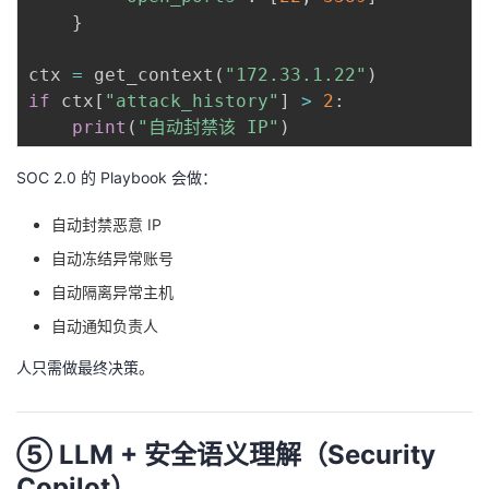
}
ctx 
=
 get_context
(
"172.33.1.22"
)
if
 ctx
[
"attack_history"
]
>
2
:
print
(
"自动封禁该 IP"
)
SOC 2.0 的 Playbook 会做：
自动封禁恶意 IP
自动冻结异常账号
自动隔离异常主机
自动通知负责人
人只需做最终决策。
⑤ LLM + 安全语义理解（Security
Copilot）