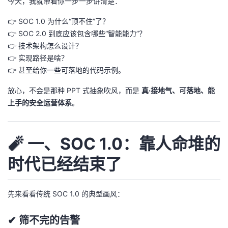
今天，我就带着你一步一步讲清楚：
议
注
验
收
👉 SOC 1.0 为什么“顶不住”了？
👉 SOC 2.0 到底应该包含哪些“智能能力”？
藏
👉 技术架构怎么设计？
👉 实现路径是啥？
👉 甚至给你一些可落地的代码示例。
放心，不会是那种 PPT 式抽象吹风，而是
真·接地气、可落地、能
上手的安全运营体系
。
🧨 一、SOC 1.0：靠人命堆的
时代已经结束了
先来看看传统 SOC 1.0 的典型画风：
✔ 筛不完的告警