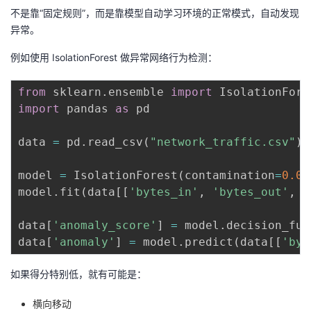
不是靠“固定规则”，而是靠模型自动学习环境的正常模式，自动发现
异常。
例如使用 IsolationForest 做异常网络行为检测：
from
 sklearn
.
ensemble 
import
import
 pandas 
as
 pd

data 
=
 pd
.
read_csv
(
"network_traffic.csv"
)
model 
=
 IsolationForest
(
contamination
=
0.01
model
.
fit
(
data
[
[
'bytes_in'
,
'bytes_out'
,
'
data
[
'anomaly_score'
]
=
 model
.
decision_fun
data
[
'anomaly'
]
=
 model
.
predict
(
data
[
[
'byt
如果得分特别低，就有可能是：
横向移动