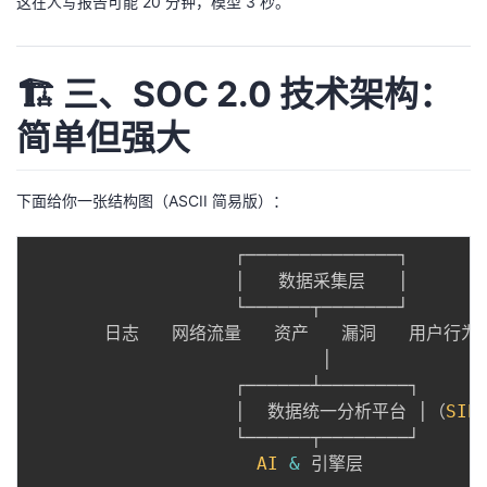
这在人写报告可能 20 分钟，模型 3 秒。
🏗 三、SOC 2.0 技术架构：
简单但强大
下面给你一张结构图（ASCII 简易版）：
                   ┌──────────────┐

                   │   数据采集层   │

                   └──────┬───────┘

       日志   网络流量   资产   漏洞   用户行为  T
                           │

                   ┌──────┴────────┐

                   │  数据统一分析平台 │（
SIE
                   └──────┬────────┘

AI
&
 引擎层
