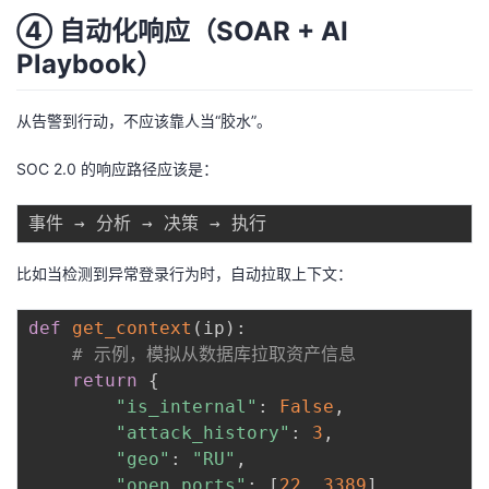
④ 自动化响应（SOAR + AI
Playbook）
从告警到行动，不应该靠人当“胶水”。
SOC 2.0 的响应路径应该是：
比如当检测到异常登录行为时，自动拉取上下文：
def
get_context
(
ip
)
:
# 示例，模拟从数据库拉取资产信息
return
{
"is_internal"
:
False
,
"attack_history"
:
3
,
"geo"
:
"RU"
,
"open_ports"
:
[
22
,
3389
]