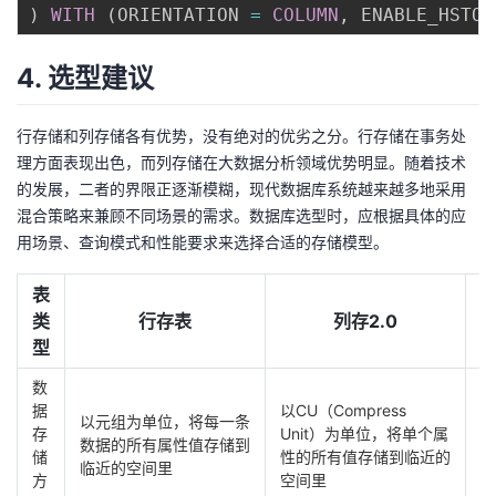
)
WITH
(
ORIENTATION 
=
COLUMN
,
 ENABLE_HSTOR
4. 选型建议
行存储和列存储各有优势，没有绝对的优劣之分。行存储在事务处
理方面表现出色，而列存储在大数据分析领域优势明显。随着技术
的发展，二者的界限正逐渐模糊，现代数据库系统越来越多地采用
混合策略来兼顾不同场景的需求。数据库选型时，应根据具体的应
用场景、查询模式和性能要求来选择合适的存储模型。
表
类
行存表
列存2.0
型
数
数
据
以CU（Compress
以元组为单位，将每一条
在
存
Unit）为单位，将单个属
数据的所有属性值存储到
新
储
性的所有值存储到临近的
临近的空间里
据
方
空间里
设