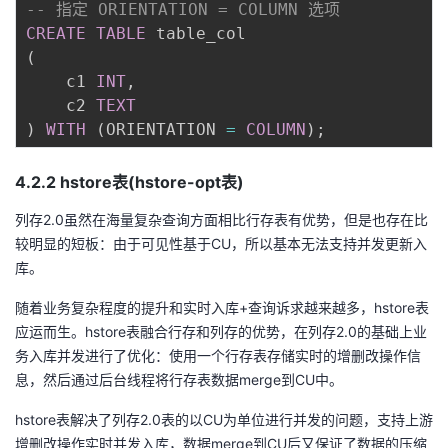
-- 指定 ORIENTATION = COLUMN 选项
CREATE
TABLE
(
    c1 
INT
,
    c2 
TEXT
)
WITH
(
ORIENTATION 
=
COLUMN
)
;
4.2.2 hstore表(hstore-opt表)
列存2.0虽然在海量复杂查询方面相比行存表有优势，但是也存在比
较明显的短板：由于可见性基于CU，所以基本无法支持并发更新入
库。
随着业务复杂程度的提升和实时入库+查询诉求越来越多，hstore表
应运而生。hstore表融合行存和列存的优势，在列存2.0的基础上业
务入库并发进行了优化：使用一个行存表存储实时的增删改操作信
息，然后通过后台线程将行存表数据merge到CU中。
hstore表解决了列存2.0表的以CU为单位进行并发的问题，支持上游
增删改操作实时并发入库，数据merge到CU后又保证了数据的压缩