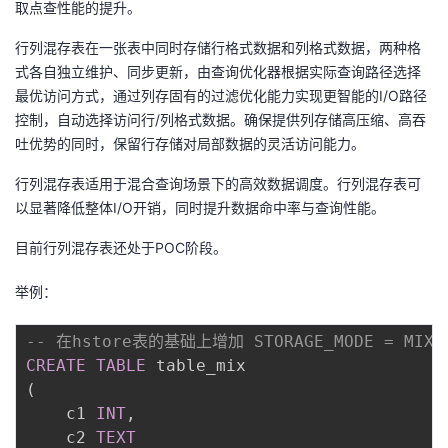
取点查性能的提升。
行列混存表在一张表中同时存储行格式数据和列格式数据，两种格
式各自独立维护、同步更新，由查询优化器根据实际查询路径选择
最优访问方式，通过列存固有的过滤优化能力实现更智能的I/O路径
控制，自动选择访问行/列格式数据。确保提供列存储高压缩、高吞
吐优势的同时，保留行存储对局部数据的灵活访问能力。
行列混存表适用于混合查询场景下的高效数据调度。行列混存表可
以显著降低整体I/O开销，同时提升数据命中率与查询性能。
目前行列混存表还处于POC阶段。
举例：
-- 在hstore表的基础上增加 STORAGE_MODE = MIX
CREATE
TABLE
(
    c1 
INT
,
    c2 
TEXT