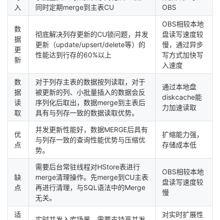
入
同时定期merge到主表CU
OBS
OBS相较本地
数
彻底解决列存更新的CU锁问题，并发
盘读写速度较
据
更新（update/upsert/delete等）的
慢，通过异步
更
性能达到行存的60%以上
写方式加快写
新
入速度
数
对于列存主表的数据按列读取，对于
通过本地盘
据
被更新的列、小批量插入的数据会反
diskcache能
读
序列化后取出，数据merge到主表后
力加速读取
取
具有与列存一致的数据读取优势。
并发更新性能好，数据MERGE后具有
优
扩缩能力强，
与列存一致的查询性能优势与压缩优
点
存储成本低
势。
需要后台常驻线程对HStore表进行
OBS相较本地
缺
merge清理操作。先merge到CU主表
盘读写速度较
点
再进行清理，与SQL语法中的Merge
慢
无关。
适
对实时扩展性
实时并发入库场景。需要支持高并发