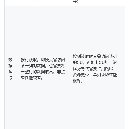
等）
6
对
按列读取时只需访问该列
数
按行读取，即使只需访问
读
的CU，再加上CU的压缩
据
某一列的数据，也需要将
小
优势导致需要占用的IO
读
一整行的数据取出。非点
列
资源更少，单列读取性能
取
查性能较差。
到
很好。
的