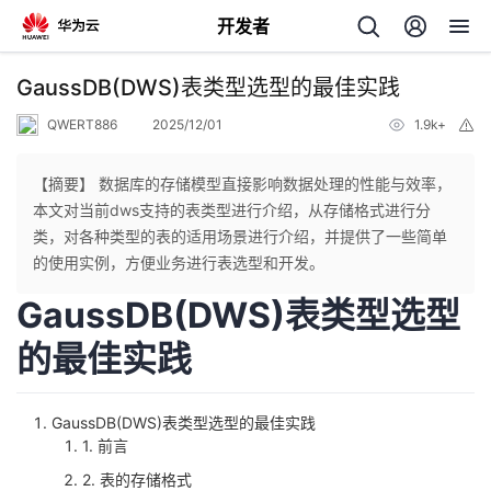
开发者
返
GaussDB(DWS)表类型选型的最佳实践
回
QWERT886
2025/12/01
1.9k+
举
报
【摘要】 数据库的存储模型直接影响数据处理的性能与效率，
本文对当前dws支持的表类型进行介绍，从存储格式进行分
类，对各种类型的表的适用场景进行介绍，并提供了一些简单
个
的使用实例，方便业务进行表选型和开发。
GaussDB(DWS)表类型选型
我
人
的最佳实践
的
主
开
页
GaussDB(DWS)表类型选型的最佳实践
1. 前言
发
2. 表的存储格式