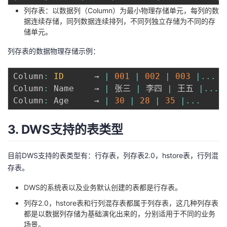
持
建
证
实
的
列存表：以数据列（Column）为最小物理存储单元，每列的数
据连续存储，同列数据连续排列，不同列独立存储为不同的存
议
验
收
储单元。
列存表的数据物理存储示例：
藏
Column
:
ID
      → 
|
001
|
002
|
003
|
...
Column
:
 Name    → 
|
 张三 
|
 李四 
|
 王五 
|
...
Column
:
 Age     → 
|
30
|
28
|
35
|
...
3. DWS支持的表类型
目前DWS支持的表类型有：行存表，列存表2.0，hstore表，行列混
存表。
DWS的系统表以及业务默认创建的表都是行存表。
列存2.0，hstore表和行列混存表都属于列存表，这几种列存表
都是以数据列存储为基础演化出来的，分别适用于不同的业务
场景。