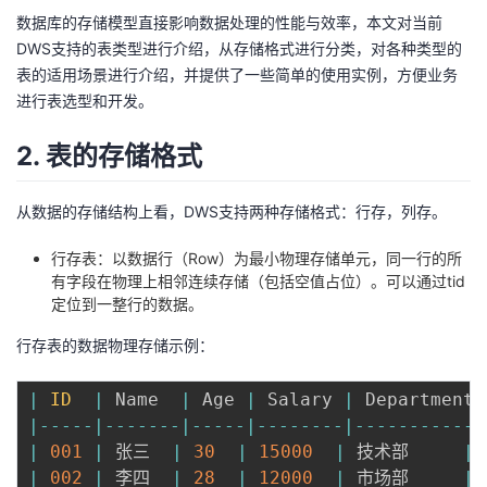
我
注
数据库的存储模型直接影响数据处理的性能与效率，本文对当前
的
开
DWS支持的表类型进行介绍，从存储格式进行分类，对各种类型的
表的适用场景进行介绍，并提供了一些简单的使用实例，方便业务
的
Programs
发
进行表选型和开发。
支
者
2. 表的存储格式
持
学
从数据的存储结构上看，DWS支持两种存储格式：行存，列存。
我
堂
行存表：以数据行（Row）为最小物理存储单元，同一行的所
有字段在物理上相邻连续存储（包括空值占位）。可以通过tid
的
我
我
定位到一整行的数据。
技
的
的
我
行存表的数据物理存储示例：
术
云
课
的
我
|
ID
|
 Name  
|
 Age 
|
 Salary 
|
 Department 
|
--
--
-
|
--
--
--
-
|
--
--
-
|
--
--
--
--
|
--
--
--
--
--
--
支
声
程
认
的
我
|
001
|
 张三  
|
30
|
15000
|
 技术部     
|
|
002
|
 李四  
|
28
|
12000
|
 市场部     
|