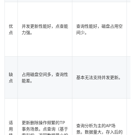
并
优
并发更新性能好，点查能
查询性能好，磁盘占用空
M
点
力强。
间少。
致
优
需
H
缺
占用磁盘空间多，查询性
基本无法支持并发更新。
理
点
能差。
主
语
适
更新删除操作频繁的TP
实
查询分析为主的AP场
用
事务场景。点查询（基于
支
景。数据量大，存入后的