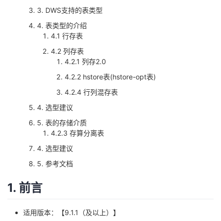
3. DWS支持的表类型
者
4. 表类型的介绍
4.1 行存表
我
4.2 列存表
4.2.1 列存2.0
的
我
4.2.2 hstore表(hstore-opt表)
博
的
我
4.2.4 行列混存表
4. 选型建议
客
论
的
我
5. 表的存储介质
4.2.3 存算分离表
坛
圈
的
我
4. 选型建议
子
直
的
我
5. 参考文档
我
播
活
的
1. 前言
我
动
关
的
适用版本：【9.1.1（及以上）】