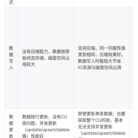
式
批
数
支持压缩，同一列属性值
C
没有压缩能力，数据按原
据
类型相同，压缩效果好。
压
始状态存储，磁盘空间占
写
数据写入时能极大节省
小
用较大
入
IO资源与磁盘空间占用
化
m
即使更新单条数据，也要
彻
数
数据按行更新，没有CU
获取整个CU的锁，基本
锁
据
锁问题，并发更新
无法支持并发更新
（
更
（update/upsert/delete
（update/upsert/delete
等
新
等）性能好