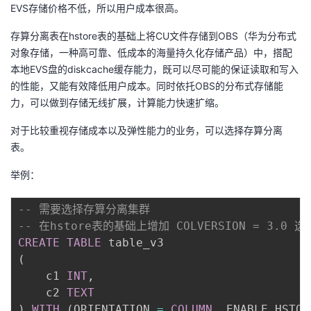
EVS存储价格不低，所以用户成本很高。
存算分离表在hstore表的基础上将CU文件存储到OBS（华为分布式
对象存储，一种高可靠、低成本的海量持久化存储产品）中，搭配
本地EVS盘的diskcache缓存能力，既可以尽可能的保证读取和写入
的性能，又能有效降低用户成本。同时依托OBS的分布式存储能
力，可以做到存储无线扩展，计算能力快速扩缩。
对于比较重视存储成本以及弹性能力的业务，可以选择存算分离
表。
举例：
-- 需要选择存算分离集群
-- 在hstore表的基础上增加 COLVERSION = 3.0 选
CREATE
TABLE
(
    c1 
INT
,
    c2 
TEXT
)
WITH
(
ORIENTATION 
=
COLUMN
,
 ENABLE_HSTOR