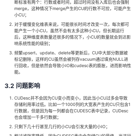
断标准有两个：行数或者时间，超过时间没有入库后也会强制
merge，这种情况下merge产生的CU的行数不可控，可能产生
小CU；
对于缓慢变化维表来说，可能很长时间才改变一次，每次都可
能产生一个小CU，虽然不会有太多这种小CU，但长期运行
后，这种维度表数量还很多的情况下，小CU的数量就会到达影
响系统性能的级别；
频繁upsert、update、delete等更新后，CU中大部分数据被
标记删除，这样的CU虽然会被列存vacuum通过填充NULL进
行回收，但是依然会导致小IO和cudesc表的膨胀，进而影响性
能。
3.2 问题影响
CUDesc并不会因为CU变小而变小，因此当小CU过多会导致
存储利用率过低。比如一个1000列的大宽表产生的CU只包含1
行数据，但是因为每一列都会在CUDESC表中记录，CUDesc
也会增加一千多行数据；
只剩下几十行甚至几行的小CU会引发大量的小IO；
粗过滤效率降低，因为CUDESC表中会存储CU的最值，当进行