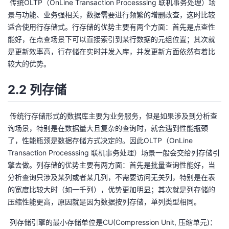
​ 传统OLTP（OnLine Transaction Processsing 联机事务处理）场
持
建
证
实
的
景与功能、业务强相关，数据需要进行频繁的增删改查，这时比较
适合使用行存储式。行存储的优势主要有两个方面：首先是点查性
议
验
收
能好，在点查场景下可以直接索引到某行数据的元组位置；其次就
是更新效率高，行存储在实时并发入库，并发更新方面依然有着比
藏
较大的优势。
2.2 列存储
​ 传统行存储形式的数据库主要为业务服务，但是如果涉及到分析查
询场景，特别是在数据量大且复杂的查询时，就会遇到性能瓶颈
了，性能瓶颈是数据存储方式决定的。因此OLTP（OnLine
Transaction Processsing 联机事务处理）场景一般会交给列存储引
擎去做。列存储的优势主要有两方面：首先是批量查询性能好，当
分析查询只涉及某列或者某几列，不需要访问无关列，特别是在表
的宽度比较大时（如一千列），优势更加明显；其次就是列存储的
压缩性能更高，原因就是因为数据按列存储，单列类型相同。
​ 列存储引擎的最小存储单位是CU(Compression Unit, 压缩单元)：