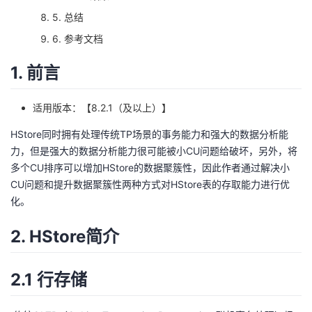
我
注
的
开
5. 总结
6. 参考文档
的
Programs
发
1. 前言
支
者
适用版本：【8.2.1（及以上）】
持
学
HStore同时拥有处理传统TP场景的事务能力和强大的数据分析能
力，但是强大的数据分析能力很可能被小CU问题给破坏，另外，将
我
堂
多个CU排序可以增加HStore的数据聚簇性，因此作者通过解决小
CU问题和提升数据聚簇性两种方式对HStore表的存取能力进行优
的
我
我
化。
技
的
的
我
2. HStore简介
术
云
课
的
我
2.1 行存储
支
声
程
认
的
我