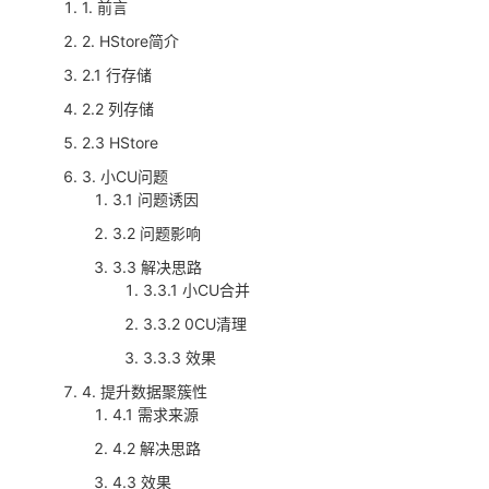
1. 前言
者
2. HStore简介
2.1 行存储
我
2.2 列存储
2.3 HStore
的
我
3. 小CU问题
博
的
我
3.1 问题诱因
3.2 问题影响
客
论
的
我
3.3 解决思路
3.3.1 小CU合并
坛
圈
的
我
3.3.2 0CU清理
子
直
的
我
3.3.3 效果
4. 提升数据聚簇性
我
播
活
的
4.1 需求来源
4.2 解决思路
我
动
关
的
4.3 效果