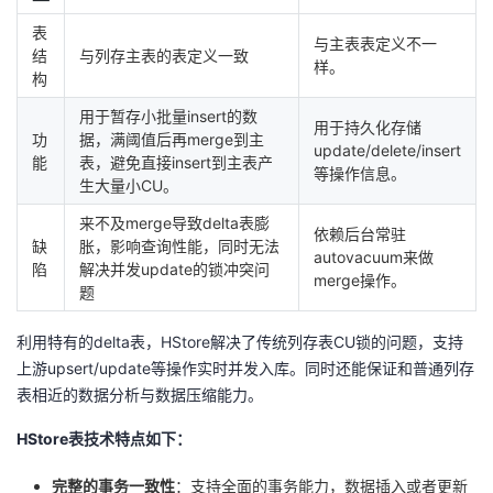
表
与主表表定义不一
结
与列存主表的表定义一致
样。
构
用于暂存小批量insert的数
用于持久化存储
功
据，满阈值后再merge到主
update/delete/insert
能
表，避免直接insert到主表产
等操作信息。
生大量小CU。
来不及merge导致delta表膨
依赖后台常驻
缺
胀，影响查询性能，同时无法
autovacuum来做
陷
解决并发update的锁冲突问
merge操作。
题
利用特有的delta表，HStore解决了传统列存表CU锁的问题，支持
上游upsert/update等操作实时并发入库。同时还能保证和普通列存
表相近的数据分析与数据压缩能力。
HStore表技术特点如下：
完整的事务一致性
：支持全面的事务能力，数据插入或者更新