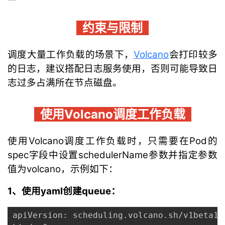
议
注
验
收
约束与限制
藏
调度大量工作负载的场景下，
Volcano
会打印较多
的日志，建议搭配日志服务使用，否则可能导致日
志过多占满所在节点磁盘。
使用Volcano调度工作负载
使用Volcano调度工作负载时，只需要在Pod的
spec字段中设置schedulerName参数并指定参数
值为volcano，示例如下：
1、使用yaml创建queue：
apiVersion: scheduling.volcano.sh/v1beta1
