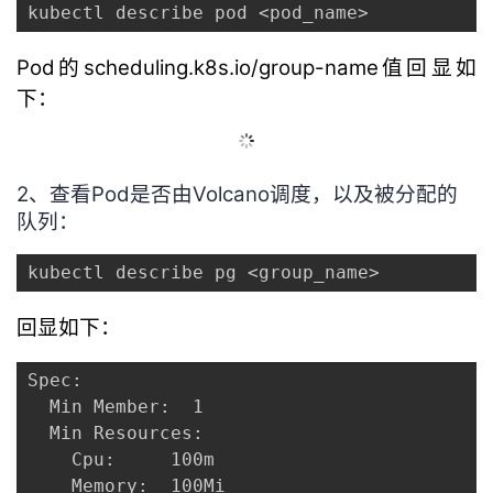
kubectl describe pod <pod_name>
Pod的scheduling.k8s.io/group-name值回显如
下：
2、查看Pod是否由Volcano调度，以及被分配的
队列：
kubectl describe pg <group_name>
回显如下：
Spec:

  Min Member:  1

  Min Resources:

    Cpu:     100m

    Memory:  100Mi
