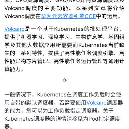
率，CPU资源调度、GPU/NPU异构资源调度以及
Volcano调度的主要功能。本系列文章将介绍
的
Programs
发
者
Volcano调度在
华为云云容器引擎CCE
中的运用。
支
者
我
Volcano
是一个基于Kubernetes的批处理平台，
提供了机器学习、深度学习、生物信息学、基因组
持
学
的
我
学及其他大数据应用所需要而Kubernetes当前缺
我
堂
博
的
我
失的一系列特性，提供了高性能任务调度引擎、高
性能异构芯片管理、高性能任务运行管理等通用计
的
我
客
论
的
我
我
算能力。
技
的
坛
圈
的
我
的
我
术
云
子
直
的
我
一般情况下，Kubernetes在调度工作负载时会使
课
的
我
用自带的默认调度器，若需要使用
Volcano
调度器
支
声
播
活
的
程
认
的
我
的能力，您可以为工作负载指定调度器。关于
Kubernetes调度器的详情请参见为Pod指定调度
持
建
动
关
证
实
的
器。