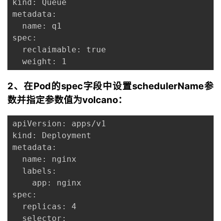
kind: Queue

metadata:

  name: q1

spec:

  reclaimable: true

  weight: 1
2、在Pod的spec字段中设置schedulerName参
数并指定参数值为volcano：
apiVersion: apps/v1

kind: Deployment

metadata:

  name: nginx

  labels:

    app: nginx

spec:

  replicas: 4

  selector:
