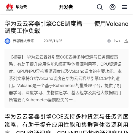
开发者
返
华为云云容器引擎CCE调度篇——使用Volcano
回
调度工作负载
云容器大未来
2025/11/25
1w+
举
报
【摘要】 华为云云容器引擎CCE支持多种资源与任务调度策
略，有助于提升应用性能和集群整体资源利用率，CPU资源调
个
度、GPU/NPU异构资源调度以及Volcano调度的主要功能。本
系列文章将介绍Volcano调度在华为云云容器引擎CCE中的运
我
人
用。Volcano是一个基于Kubernetes的批处理平台，提供了机
器学习、深度学习、生物信息学、基因组学及其他大数据应用
我
的
主
所需要而Kubernetes当前缺失的一...
我
的
开
页
华为云云容器引擎CCE支持多种资源与任务调度
策略，有助于提升应用性能和集群整体资源利用
我
的
开
发