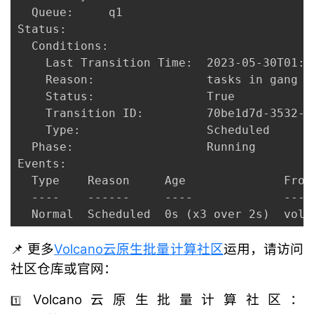
  Queue:     q1

Status:

  Conditions:

    Last Transition Time:  2023-05-30T01:54
    Reason:                tasks in gang a
    Status:                True

    Transition ID:         70be1d7d-3532-4
    Type:                  Scheduled

  Phase:                   Running

Events:

  Type    Reason     Age              From 
  ----    ------     ----             ---- 
📌 更多
Volcano云原生批量计算社区
运用，请访问
社区仓库或官网：
Volcano云原生批量计算社区：
1️⃣