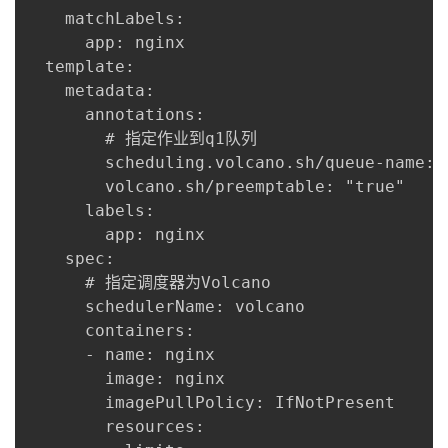
    matchLabels:

      app: nginx

  template:

    metadata:

      annotations:

        # 指定作业到q1队列

        scheduling.volcano.sh/queue-name: "
        volcano.sh/preemptable: "true"

      labels:

        app: nginx

    spec:

      # 指定调度器为Volcano

      schedulerName: volcano

      containers:

      - name: nginx

        image: nginx

        imagePullPolicy: IfNotPresent

        resources:
