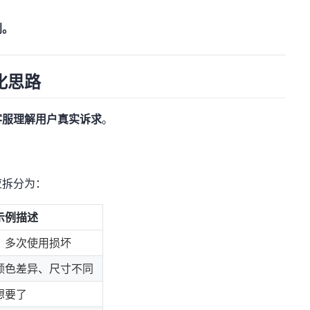
判。
化思路
客服理解用户真实诉求
。
应拆分为：
示例描述
、多次使用损坏
颜色差异、尺寸不同
想要了