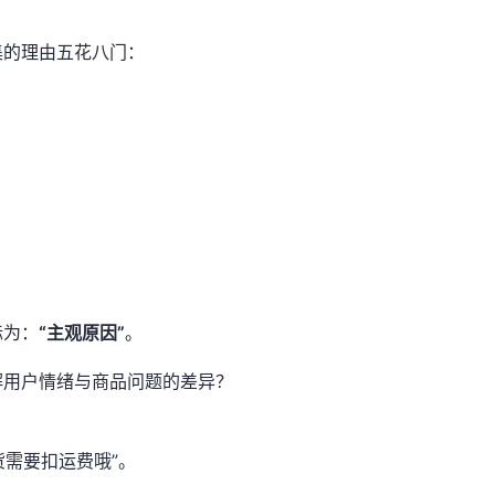
集的理由五花八门：
标为：
“主观原因”
。
解用户情绪与商品问题的差异？
货需要扣运费哦”。