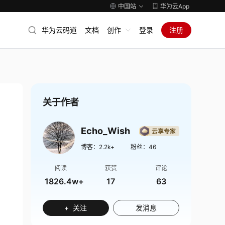
中国站
华为云App
华为云码道
文档
创作
登录
注册
关于作者
Echo_Wish
博客：
2.2k+
粉丝：
46
阅读
获赞
评论
1826.4w+
17
63
+ 关注
发消息