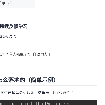
重复下单
要持续反馈学习
降级机制”：
？”“我人都麻了”）自动切人工
怎么落地的（简单示例）
当然真实生产模型会更复杂，这里展示思路就好）：
ion
.
text 
import