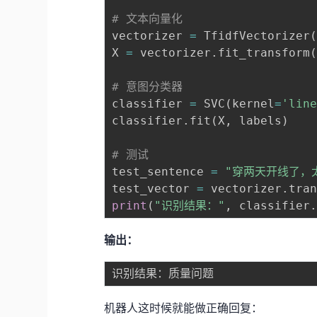
# 文本向量化
vectorizer 
=
 TfidfVectorizer
X 
=
 vectorizer
.
fit_transform
# 意图分类器
classifier 
=
 SVC
(
kernel
=
'lin
classifier
.
fit
(
X
,
 labels
)
# 测试
test_sentence 
=
"穿两天开线了，
test_vector 
=
 vectorizer
.
tra
print
(
"识别结果："
,
 classifier
输出：
机器人这时候就能做正确回复：