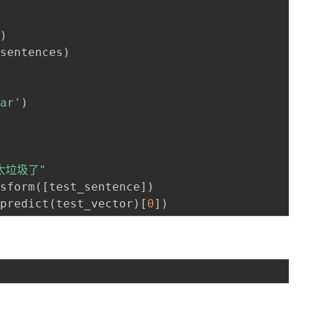
(
)
(
sentences
)
ear'
)
太垃圾了"
nsform
(
[
test_sentence
]
)
.
predict
(
test_vector
)
[
0
]
)