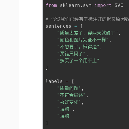
from
 sklearn
.
svm 
import
 SVC

# 假设我们已经有了标注好的退货原因
sentences 
=
[
"质量太差了，穿两天就破了"
,
"颜色和图片完全不一样"
,
"不想要了，懒得退"
,
"买错尺码了"
,
"多买了一个用不上"
]
labels 
=
[
"质量问题"
,
"不符合描述"
,
"喜好变化"
,
"误购"
,
"误购"
]