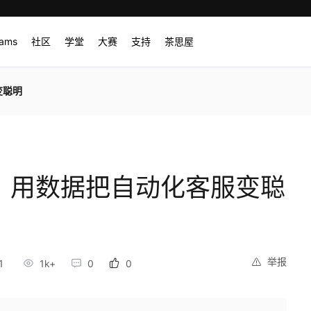
rams
社区
学堂
大赛
支持
茶思屋
变聪明
”：用数据把自动化客服变聪
举报
1
1k+
0
0