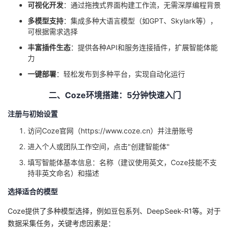
可视化开发
：通过拖拽式界面构建工作流，无需深厚编程背景
我
注
的
开
多模型支持
：集成多种大语言模型（如GPT、Skylark等），
可根据需求选择
的
Programs
发
丰富插件生态
：提供各种API和服务连接插件，扩展智能体能
力
支
者
一键部署
：轻松发布到多种平台，实现自动化运行
持
学
二、Coze环境搭建：5分钟快速入门
我
堂
注册与初始设置
访问Coze官网（https://www.coze.cn）并注册账号
的
我
我
进入个人或团队工作空间，点击"创建智能体"
技
的
的
我
填写智能体基本信息：名称（建议使用英文，Coze技能不支
持非英文命名）和描述
术
云
课
的
我
选择适合的模型
支
声
程
认
的
我
Coze提供了多种模型选择，例如豆包系列、DeepSeek-R1等。对于
数据采集任务，关键考虑因素是：