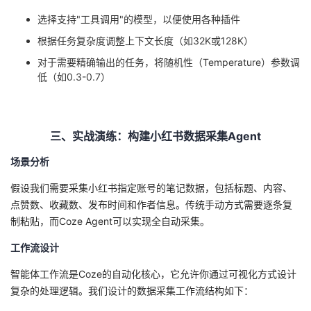
持
建
证
实
的
选择支持"工具调用"的模型，以便使用各种插件
议
根据任务复杂度调整上下文长度（如32K或128K）
验
收
对于需要精确输出的任务，将随机性（Temperature）参数调
藏
低（如0.3-0.7）
三、实战演练：构建小红书数据采集Agent
场景分析
假设我们需要采集小红书指定账号的笔记数据，包括标题、内容、
点赞数、收藏数、发布时间和作者信息。传统手动方式需要逐条复
制粘贴，而Coze Agent可以实现全自动采集。
工作流设计
智能体工作流是Coze的自动化核心，它允许你通过可视化方式设计
复杂的处理逻辑。我们设计的数据采集工作流结构如下：