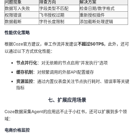
问题现象
排查方向
解决方案
数据写入失败
字段类型不匹配
检查日期/数字格式
权限错误
飞书授权过期
重新授权插件
数据截断
字符长度限制
添加截断处理逻辑
性能优化策略
根据Coze官方建议，单工作流并发建议
不超过50TPS
。此外，还可
以通过以下方式优化性能：
节点并行化
：对无依赖的节点启用"并发执行"选项
缓存机制
：对频繁调用的外部API配置缓存
资源监控
：通过内置仪表盘关注节点执行耗时、错误率等关键
指标
七、扩展应用场景
Coze数据采集Agent的应用远不止于小红书，还可以扩展到多个领
域：
电商价格监控