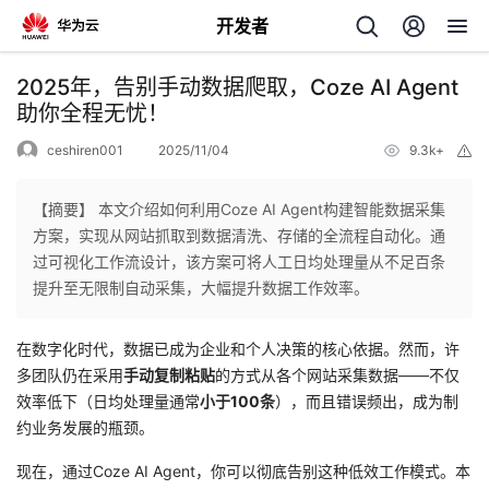
开发者
返
2025年，告别手动数据爬取，Coze AI Agent
回
助你全程无忧！
ceshiren001
2025/11/04
9.3k+
举
报
【摘要】 本文介绍如何利用Coze AI Agent构建智能数据采集
方案，实现从网站抓取到数据清洗、存储的全流程自动化。通
个
过可视化工作流设计，该方案可将人工日均处理量从不足百条
提升至无限制自动采集，大幅提升数据工作效率。
我
人
在数字化时代，数据已成为企业和个人决策的核心依据。然而，许
的
主
多团队仍在采用
手动复制粘贴
的方式从各个网站采集数据——不仅
效率低下（日均处理量通常
小于100条
），而且错误频出，成为制
开
页
约业务发展的瓶颈。
现在，通过Coze AI Agent，你可以彻底告别这种低效工作模式。本
发