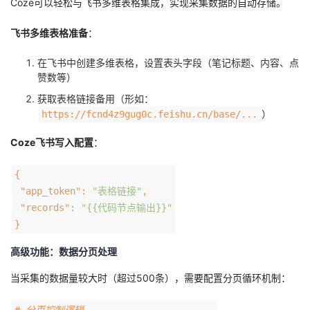
Coze可以轻松与飞书多维表格集成，实现采集数据的自动存储。
飞书多维表格准备
：
在飞书中创建多维表格，设置表头字段（笔记标题、内容、点
赞数等）
获取表格链接备用（形如：
）
https://fcnd4z9gug0c.feishu.cn/base/...
Coze飞书写入配置
：
{
"app_token"
:
"表格链接"
,
"records"
:
"{{代码节点输出}}"
}
高级功能：数据分页处理
当采集的数据量较大时（超过500条），需要配置分页循环机制：
# 分页控制逻辑