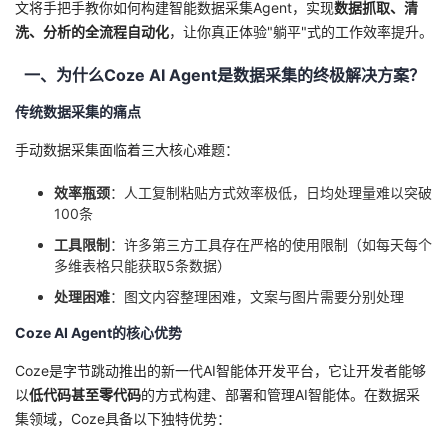
文将手把手教你如何构建智能数据采集Agent，实现
数据抓取、清
洗、分析的全流程自动化
，让你真正体验"躺平"式的工作效率提升。
者
一、为什么Coze AI Agent是数据采集的终极解决方案？
我
传统数据采集的痛点
的
我
手动数据采集面临着三大核心难题：
博
的
我
效率瓶颈
：人工复制粘贴方式效率极低，日均处理量难以突破
100条
客
论
的
我
工具限制
：许多第三方工具存在严格的使用限制（如每天每个
多维表格只能获取5条数据）
坛
圈
的
我
处理困难
：图文内容整理困难，文案与图片需要分别处理
子
直
的
我
Coze AI Agent的核心优势
Coze是字节跳动推出的新一代AI智能体开发平台，它让开发者能够
我
播
活
的
以
低代码甚至零代码
的方式构建、部署和管理AI智能体。在数据采
集领域，Coze具备以下独特优势：
我
动
关
的