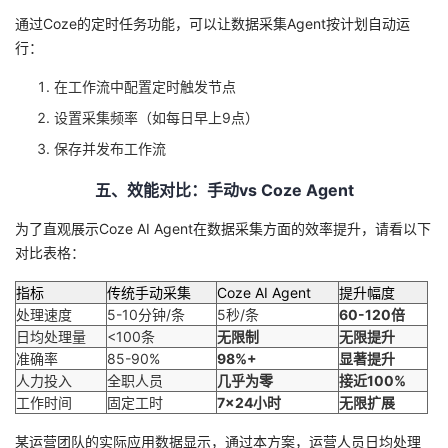
通过Coze的定时任务功能，可以让数据采集Agent按计划自动运
行：
在工作流中配置定时触发节点
设置采集频率（如每日早上9点）
保存并发布工作流
五、效能对比：手动vs Coze Agent
为了直观展示Coze AI Agent在数据采集方面的效率提升，请看以下
对比表格：
指标
传统手动采集
Coze AI Agent
提升幅度
处理速度
5-10分钟/条
5秒/条
60-120倍
日均处理量
<100条
无限制
无限提升
准确率
85-90%
98%+
显著提升
人力投入
全职人员
几乎为零
接近100%
工作时间
固定工时
7×24小时
无限扩展
某运营团队的实际应用数据显示，通过本方案，运营人员日均处理