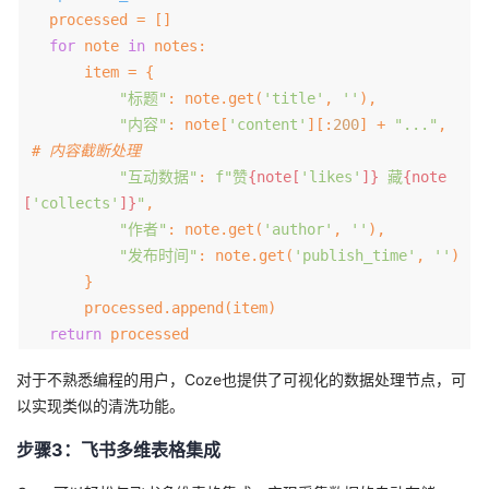
processed = []
for
note
in
notes:
item = {
"标题"
: note.get(
'title'
,
''
),
"内容"
: note[
'content'
][:
200
] +
"..."
,
# 内容截断处理
"互动数据"
:
f"赞
{note[
'likes'
]}
藏
{note
[
'collects'
]}
"
,
"作者"
: note.get(
'author'
,
''
),
"发布时间"
: note.get(
'publish_time'
,
''
)
}
processed.append(item)
return
processed
对于不熟悉编程的用户，Coze也提供了可视化的数据处理节点，可
以实现类似的清洗功能。
步骤3：飞书多维表格集成