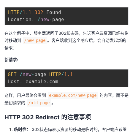
持
建
证
实
的
HTTP
/
1.1
302
 Found

议
验
收
Location
:
/
new
-
藏
在这个例子中，服务器返回了302状态码，告诉客户端资源已经被临
时移动到
。客户端收到这个响应后，会自动发起新的
/new-page
请求：
新请求:
GET
/
new
-
page 
HTTP
/
1.1
Host
:
 example
.
这样，用户最终会看到
的内容，而不是
example.com/new-page
最初请求的
。
/old-page
HTTP 302 Redirect 的注意事项
临时性：
302状态码表示资源的移动是临时的，客户端应该继