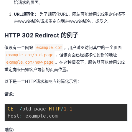
始请求的页面。
我
注
的
开
URL规范化：
为了规范化URL，网站可能使用302重定向将不
的
Programs
发
带www的域名请求重定向到带www的域名，或反之。
HTTP 302 Redirect 的例子
支
者
假设有一个网站
，用户试图访问其中的一个页面
example.com
持
学
，但该页面已经被移动到新的地址
example.com/old-page
。在这种情况下，服务器可以使用302
example.com/new-page
我
堂
重定向来告知客户端新的页面位置。
的
我
我
以下是一个HTTP请求和响应的简化示例：
技
的
的
我
请求:
术
云
课
的
我
GET
/
old
-
page 
HTTP
/
1.1
Host
:
 example
.
支
声
程
认
的
我
响应: