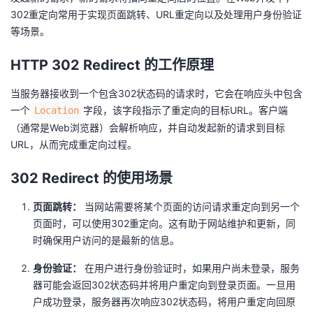
302重定向常用于实现页面跳转、URL重定向以及处理用户身份验证
者
等场景。
我
HTTP 302 Redirect 的工作原理
的
我
当服务器接收到一个包含302状态码的请求时，它会在响应头中包含
一个
字段，该字段指示了重定向的目标URL。客户端
Location
博
的
我
（通常是Web浏览器）会解析响应，并自动发起新的请求到目标
URL，从而完成重定向过程。
客
论
的
我
302 Redirect 的使用场景
坛
圈
的
我
页面跳转：
当网站需要将某个页面的访问请求重定向到另一个
页面时，可以使用302重定向。这有助于网站维护和更新，同
子
直
的
我
时确保用户访问的是最新的信息。
我
播
活
的
身份验证：
在用户进行身份验证时，如果用户尚未登录，服务
器可能会返回302状态码并将用户重定向到登录页面。一旦用
我
动
关
的
户成功登录，服务器再次响应302状态码，将用户重定向回原