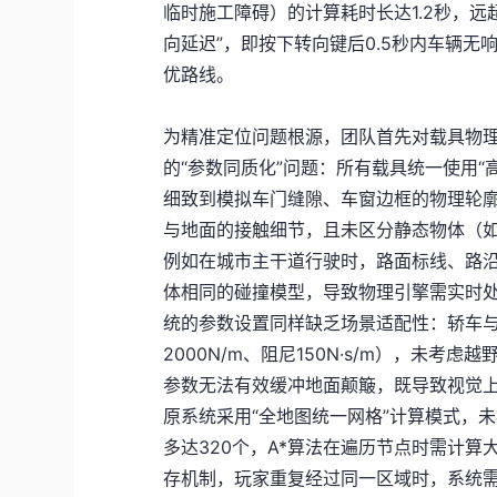
临时施工障碍）的计算耗时长达1.2秒，远
向延迟”，即按下转向键后0.5秒内车辆
优路线。
为精准定位问题根源，团队首先对载具物
的“参数同质化”问题：所有载具统一使用“
细致到模拟车门缝隙、车窗边框的物理轮廓
与地面的接触细节，且未区分静态物体（如
例如在城市主干道行驶时，路面标线、路
体相同的碰撞模型，导致物理引擎需实时
统的参数设置同样缺乏场景适配性：轿车
2000N/m、阻尼150N·s/m），未
参数无法有效缓冲地面颠簸，既导致视觉
原系统采用“全地图统一网格”计算模式，
多达320个，A*算法在遍历节点时需计
存机制，玩家重复经过同一区域时，系统需