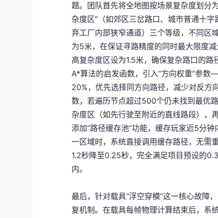
题。团队首先将全地图按场景复杂度划分为
杂度区”（如郊区三岔路口、城市普通十字
弃工厂内部狭窄通道）三个等级，不同区
为5米，在保证寻路精度的同时最大限度减
高复杂度区设为1.5米，确保复杂路口的
A*算法的启发函数，引入“方向权重”参
20%，优先选择同方向路径，减少对反方
数，若遍历节点超过500个仍未找到最优
杂度区（如先行驶至附近的直线路段），
添加“路径缓存池”功能，缓存玩家近5分
一区域时，系统直接调用缓存路径，无需
1.2秒降至0.25秒，完全满足项目预设的
内。
最后，针对载具“浮空穿模”这一核心故障
复机制。在载具每帧物理计算结束后，系统