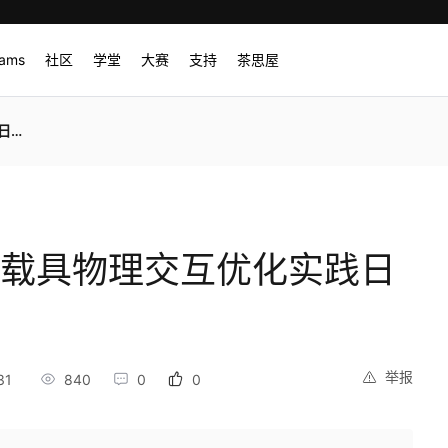
rams
社区
学堂
大赛
支持
茶思屋
》
界载具物理交互优化实践日
举报
31
840
0
0