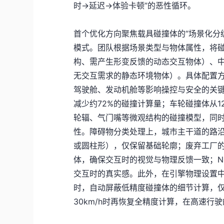
时→延迟→体验卡顿”的恶性循环。
首个优化方向聚焦载具碰撞体的“场景化分
模式。团队根据场景类型与物体属性，将
构、需产生形变反馈的动态交互物体）、中
无交互需求的静态环境物体）。具体配置方
驾驶舱、发动机舱等影响操控与安全的关
减少约72%的碰撞计算量；车轮碰撞体从
轮辐、气门嘴等微观结构的碰撞模型，同
性。障碍物分类处理上，城市主干道的路
或圆柱形），仅保留基础轮廓；废弃工厂
体，确保交互时的视觉与物理反馈一致；N
交互时的真实感。此外，在引擎物理设置中开
时，自动屏蔽低精度碰撞体的细节计算，
30km/h时再恢复全精度计算，在高速