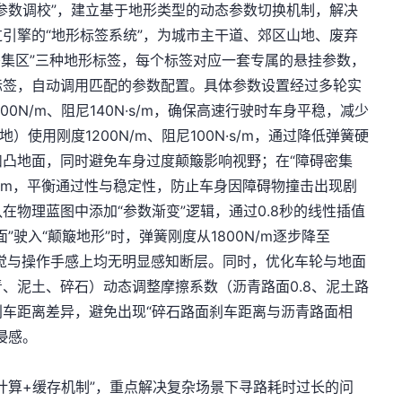
参数调校”，建立基于地形类型的动态参数切换机制，解决
引擎的“地形标签系统”，为城市主干道、郊区山地、废弃
碍密集区”三种地形标签，每个标签对应一套专属的悬挂参数，
标签，自动调用匹配的参数配置。具体参数设置经过多轮实
00N/m、阻尼140N·s/m，确保高速行驶时车身平稳，减少
）使用刚度1200N/m、阻尼100N·s/m，通过降低弹簧硬
凸地面，同时避免车身过度颠簸影响视野；在“障碍密集
N/m，平衡通过性与稳定性，防止车身因障碍物撞击出现剧
在物理蓝图中添加“参数渐变”逻辑，通过0.8秒的线性插值
驶入“颠簸地形”时，弹簧刚度从1800N/m逐步降至
在视觉与操作手感上均无明显感知断层。同时，优化车轮与地面
、泥土、碎石）动态调整摩擦系数（沥青路面0.8、泥土路
的刹车距离差异，避免出现“碎石路面刹车距离与沥青路面相
浸感。
计算+缓存机制”，重点解决复杂场景下寻路耗时过长的问