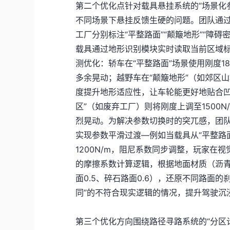
第二个优化点针对载具悬挂系统的“场景化
不同场景下悬挂反馈生硬的问题。团队通过
工厂分别标注“平整路面”“颠簸地形”“障
载具通过地形识别模块实时读取当前区域
测优化：轿车在“平整路面”场景使用刚度18
多余晃动；越野车在“颠簸地形”（如郊区山地
度提升地形适应性，让车轮能更好地贴合凹
区”（如废弃工厂）则将刚度上调至1500
烈晃动。为解决参数切换时的突兀感，团队
实现参数平滑过渡—例如当载具从“平整路面”
1200N/m，阻尼系数同步调整，玩家
的摩擦系数计算逻辑，根据地面材质（沥青
面0.5、碎石路面0.6），还原不同路面
同”的不符合现实逻辑的情况，提升驾驶沉
第三个优化方向围绕路径寻路系统的“分区