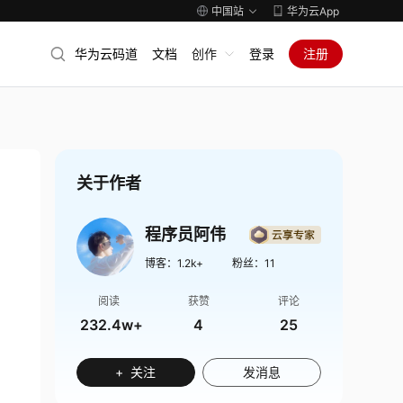
中国站
华为云App
华为云码道
文档
创作
登录
注册
关于作者
程序员阿伟
博客：
1.2k+
粉丝：
11
阅读
获赞
评论
232.4w+
4
25
+ 关注
发消息