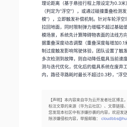
理论距离（基于悬挂行程上限设定为0.3米
（判定为“浮空”），或通过碰撞重叠检测发
模”），立即触发补偿机制。针对车轮浮空
拉回地面，同时限制弹力增幅不超过基础值
模场景，系统先计算障碍物表面的法线方
据重叠深度动态调整（重叠深度每增加0.
制过度触发影响驾驶体验，团队设置了触发
多次检测到故障，则自动降低载具当前速度
测与迭代优化，优化后的载具系统在废弃工
内，路径寻路耗时最长不超过0.3秒，“浮空
【声明】本内容来自华为云开发者社区博主
标注文章的来源（华为云社区）、文章链接
您发现本社区中有涉嫌抄袭的内容，欢迎发
除涉嫌侵权内容，举报邮箱：
cloudbbs@hu