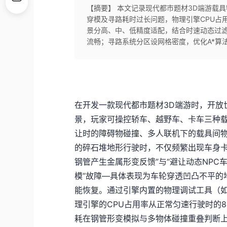
【摘要】 本文记录现代都市题材3D端游载
穿模及寻路耗时过长问题，物理引擎CPU占用
景分高、中、低精度适配，结合时速动态过
流畅；寻路系统分区设网格密度，优化A*算
在开发一款现代都市题材3D端游时，开放
景，玩家可操控轿车、越野车、卡车三种
让时的障碍物碰撞、多人联机下的载具间
的碎石堆地形行驶时，不仅频繁出现车身卡
钢管产生金属形变反馈”与“避让动态NPC
模”故障—具体表现为车轮穿透凹凸不平的
能恢复。通过引擎内置的物理调试工具（如Unrea
理引擎的CPU占用率从正常匀速行驶时的8
耗在钢管形变模拟与多物体碰撞重叠判断