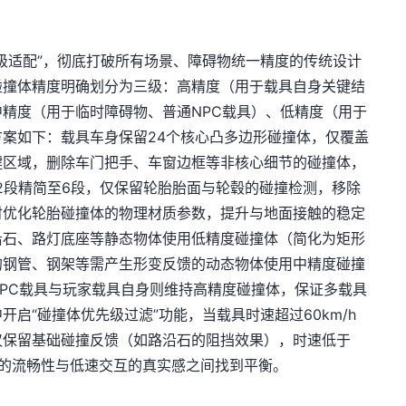
级适配”，彻底打破所有场景、障碍物统一精度的传统设计
碰撞体精度明确划分为三级：高精度（用于载具自身关键结
精度（用于临时障碍物、普通NPC载具）、低精度（用于
案如下：载具车身保留24个核心凸多边形碰撞体，仅覆盖
键区域，删除车门把手、车窗边框等非核心细节的碰撞体，
12段精简至6段，仅保留轮胎胎面与轮毂的碰撞检测，移除
时优化轮胎碰撞体的物理材质参数，提升与地面接触的稳定
沿石、路灯底座等静态物体使用低精度碰撞体（简化为矩形
的钢管、钢架等需产生形变反馈的动态物体使用中精度碰撞
PC载具与玩家载具自身则维持高精度碰撞体，保证多载具
启“碰撞体优先级过滤”功能，当载具时速超过60km/h
仅保留基础碰撞反馈（如路沿石的阻挡效果），时速低于
行驶的流畅性与低速交互的真实感之间找到平衡。