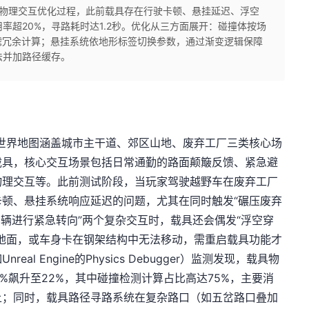
具物理交互优化过程，此前载具存在行驶卡顿、悬挂延迟、浮空
率超20%，寻路耗时达1.2秒。优化从三方面展开：碰撞体按场
滤冗余计算；悬挂系统依地形标签切换参数，通过渐变逻辑保障
法并加路径缓存。
世界地图涵盖城市主干道、郊区山地、废弃工厂三类核心场
载具，核心交互场景包括日常通勤的路面颠簸反馈、紧急避
物理交互等。此前测试阶段，当玩家驾驶越野车在废弃工厂
顿、悬挂系统响应延迟的问题，尤其在同时触发“碾压废弃
车辆进行紧急转向”两个复杂交互时，载具还会偶发“浮空穿
地面，或车身卡在钢架结构中无法移动，需重启载具功能才
l Engine的Physics Debugger）监测发现，载具物
%飙升至22%，其中碰撞检测计算占比高达75%，主要消
上；同时，载具路径寻路系统在复杂路口（如五岔路口叠加