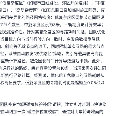
“低复杂度区”（如城市直线路段、郊区开阔道路）、“中复
路口）、“高复杂度区”（如五岔路口叠加临时施工障碍、废
域采用差异化的路径网格密度：低复杂度区网格节点间距设
少节点数量；中复杂度区设为3米，平衡精度与计算效率；
路径规划准确性。针对高复杂度区的寻路耗时问题，团队优化
数—当目标方向与当前行驶方向一致时，启发函数权重降低
向、斜向等无效节点的遍历，同时限制单次寻路的最大节点
路径，系统自动触发“次优路径”策略，先引导载具驶离高复
再重新计算路径，避免因长时间计算导致游戏卡顿。此外，
钟内通行过的路线，缓存容量设置为10条，当玩家再次经过同
重新执行寻路计算。经测试，优化后五岔路口的寻路耗时从
0.3秒阈值要求，低复杂度区的寻路耗时更是缩短至0.05秒以
，团队补充“物理碰撞校验补偿”逻辑，建立实时监测与快速修
自动增加一次“碰撞体位置校验”：通过对比车轮与地面的