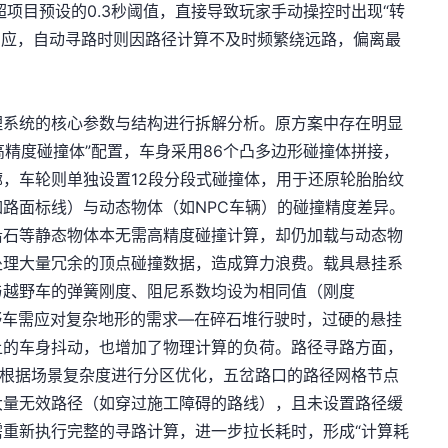
超项目预设的0.3秒阈值，直接导致玩家手动操控时出现“转
无响应，自动寻路时则因路径计算不及时频繁绕远路，偏离最
理系统的核心参数与结构进行拆解分析。原方案中存在明显
高精度碰撞体”配置，车身采用86个凸多边形碰撞体拼接，
，车轮则单独设置12段分段式碰撞体，用于还原轮胎胎纹
路面标线）与动态物体（如NPC车辆）的碰撞精度差异。
沿石等静态物体本无需高精度碰撞计算，却仍加载与动态物
处理大量冗余的顶点碰撞数据，造成算力浪费。载具悬挂系
与越野车的弹簧刚度、阻尼系数均设为相同值（刚度
考虑越野车需应对复杂地形的需求—在碎石堆行驶时，过硬的悬挂
上的车身抖动，也增加了物理计算的负荷。路径寻路方面，
未根据场景复杂度进行分区优化，五岔路口的路径网格节点
算大量无效路径（如穿过施工障碍的路线），且未设置路径缓
重新执行完整的寻路计算，进一步拉长耗时，形成“计算耗