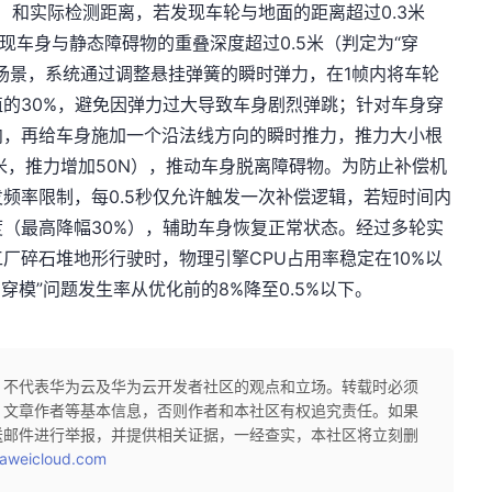
）和实际检测距离，若发现车轮与地面的距离超过0.3米
现车身与静态障碍物的重叠深度超过0.5米（判定为“穿
场景，系统通过调整悬挂弹簧的瞬时弹力，在1帧内将车轮
的30%，避免因弹力过大导致车身剧烈弹跳；针对车身穿
向，再给车身施加一个沿法线方向的瞬时推力，推力大小根
1米，推力增加50N），推动车身脱离障碍物。为防止补偿机
频率限制，每0.5秒仅允许触发一次补偿逻辑，若短时间内
（最高降幅30%），辅助车身恢复正常状态。经过多轮实
厂碎石堆地形行驶时，物理引擎CPU占用率稳定在10%以
穿模”问题发生率从优化前的8%降至0.5%以下。
，不代表华为云及华为云开发者社区的观点和立场。转载时必须
、文章作者等基本信息，否则作者和本社区有权追究责任。如果
送邮件进行举报，并提供相关证据，一经查实，本社区将立刻删
aweicloud.com