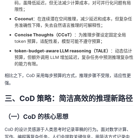
码，虽降低延迟，但无法减少计算成本，对可并行化问题有局
持
建
证
实
的
限性；
议
验
收
Coconut
：在连续潜在空间推理，减少延迟和成本，但复杂任
务准确性下降，失去自然语言推理的可解释性；
藏
Concise Thoughts（CCoT）
：为推理步骤设定固定全局
token 预算，适配性差，模型可能不遵守预算；
token-budget-aware LLM reasoning（TALE）
：动态估计
预算，但额外调用 LLM 增加延迟，复杂任务中预测推理复杂性
的能力有限。
相比之下，CoD 采用每步预算的方式，推理步骤不受限，适应性更
强。
三、CoD 策略：简洁高效的推理新路径
（一）CoD 的核心思想
CoD 的设计灵感源于人类思考时记录草稿的行为。面对数学计算、
写作、编程等复杂任务，人们会提取关键信息，用简洁方式记录中