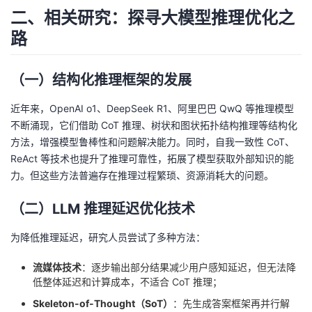
二、相关研究：探寻大模型推理优化之
我
注
的
开
路
的
Programs
发
（一）结构化推理框架的发展
支
者
近年来，OpenAI o1、DeepSeek R1、阿里巴巴 QwQ 等推理模型
持
学
不断涌现，它们借助 CoT 推理、树状和图状拓扑结构推理等结构化
方法，增强模型鲁棒性和问题解决能力。同时，自我一致性 CoT、
我
堂
ReAct 等技术也提升了推理可靠性，拓展了模型获取外部知识的能
力。但这些方法普遍存在推理过程繁琐、资源消耗大的问题。
的
我
我
（二）LLM 推理延迟优化技术
技
的
的
我
为降低推理延迟，研究人员尝试了多种方法：
术
云
课
的
我
流媒体技术
：逐步输出部分结果减少用户感知延迟，但无法降
低整体延迟和计算成本，不适合 CoT 推理；
支
声
程
认
的
我
Skeleton-of-Thought（SoT）
：先生成答案框架再并行解