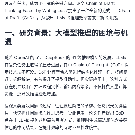
理复杂任务，成为了研究的关键方向。论文“Chain of Draft:
者
Thinking Faster by Writing Less”提出了一种全新的范式——Chain
of Draft（CoD），为提升 LLMs 的推理效率带来了新的思路。
我
一、研究背景：大模型推理的困境与机
的
我
遇
博
的
我
随着 OpenAI 的 o1、DeepSeek 的 R1 等推理模型的发展，LLMs
在复杂任务上取得了显著进展，其中 Chain-of-Thought（CoT）提
客
论
的
我
示技术功不可没。CoT 让模型像人类进行结构化推理一样，将问题
逐步拆解解决，有效提升了模型准确性。但实际应用中，这种方式
坛
圈
的
我
存在明显缺陷：推理过程冗长、输出内容繁杂，不仅耗费大量计算
资源，还导致推理延迟增加。
子
直
的
我
反观人类解决问题的过程，往往通过简洁的草稿、便签记录关键信
我
播
活
的
息，快速抓住问题核心推进思考。受此启发，论文作者提出 CoD，
旨在让 LLMs 模仿这种高效思考方式，推理时生成简洁却包含关键
我
动
关
的
信息的中间结果，在提升效率的同时不牺牲准确性。