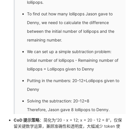
lollipops.
To find out how many lollipops Jason gave to
Denny, we need to calculate the difference
between the initial number of lollipops and the
remaining number.
We can set up a simple subtraction problem:
Initial number of lollipops - Remaining number of
lollipops = Lollipops given to Denny
Putting in the numbers: 20-12=Lollipops given to
Denny
Solving the subtraction: 20-12=8
Therefore, Jason gave 8 lollipops to Denny.
CoD 提示策略
：简化为“20 - x = 12; x = 20 - 12 = 8”，仅保
留关键数学运算，兼顾准确性和透明度，大幅减少 token 使