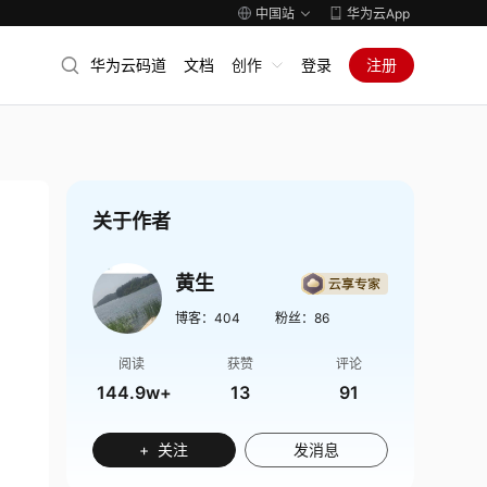
中国站
华为云App
华为云码道
文档
创作
登录
注册
关于作者
黄生
博客：
404
粉丝：
86
阅读
获赞
评论
144.9w+
13
91
+ 关注
发消息