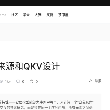
rams
社区
学堂
大赛
支持
茶思屋
来源和QKV设计
举报
1k+
0
0
算特性——它使模型能够为序列中每个元素计算一个“自我聚焦”
己交互的狭义概念，而是指在同一个序列内部，所有元素之间进