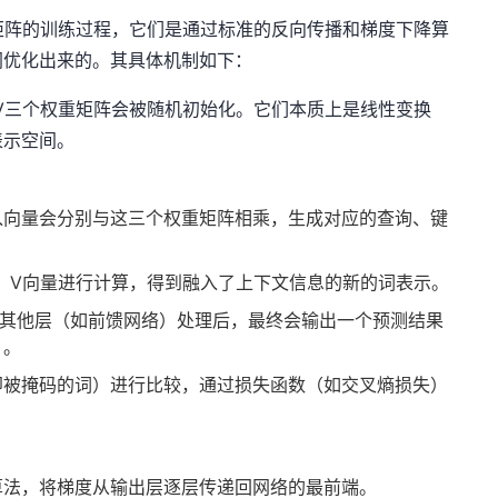
矩阵的训练过程，它们是通过标准的反向传播和梯度下降算
同优化出来的。其具体机制如下：
V三个权重矩阵会被随机初始化。它们本质上是线性变换
表示空间。
入向量会分别与这三个权重矩阵相乘，生成对应的查询、键
、V向量进行计算，得到融入了上下文信息的新的词表示。
mer的其他层（如前馈网络）处理后，最终会输出一个预测结果
）。
即被掩码的词）进行比较，通过损失函数（如交叉熵损失）
算法，将梯度从输出层逐层传递回网络的最前端。