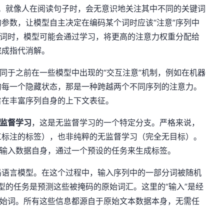
概念。就像人在阅读句子时，会无意识地关注其中不同的关键词
参数，让模型自主决定在编码某个词时应该“注意”序列中
代词时，模型可能会通过学习，将更高的注意力权重分配给
完成指代消解。
。它不同于之前在一些模型中出现的“交互注意”机制，例如在机器
的每一个隐藏状态，那是一种跨越两个不同序列的注意力。
旨在丰富序列自身的上下文表征。
监督学习
，这是无监督学习的一个特定分支。严格来说，
工标注的标签），也非纯粹的无监督学习（完全无目标）。
于输入数据自身，通过一个预设的任务来生成标签。
码语言模型。在这个过程中，输入序列中的一部分词被随机
型的任务是预测这些被掩码的原始词汇。这里的“输入”是经
原始词。所有这些信息都源自于原始文本数据本身，无需任