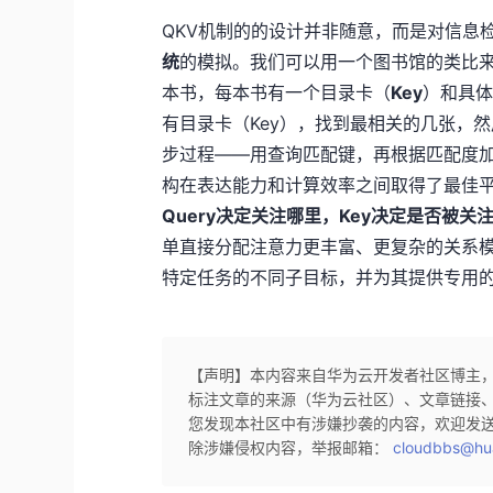
QKV机制的的设计并非随意，而是对信息
统
的模拟。我们可以用一个图书馆的类比
本书，每本书有一个目录卡（
Key
）和具
有目录卡（Key），找到最相关的几张，然
步过程——用查询匹配键，再根据匹配度加
构在表达能力和计算效率之间取得了最佳
Query决定关注哪里，Key决定是否被关注
单直接分配注意力更丰富、更复杂的关系
特定任务的不同子目标，并为其提供专用
【声明】本内容来自华为云开发者社区博主
标注文章的来源（华为云社区）、文章链接
您发现本社区中有涉嫌抄袭的内容，欢迎发
除涉嫌侵权内容，举报邮箱：
cloudbbs@hu