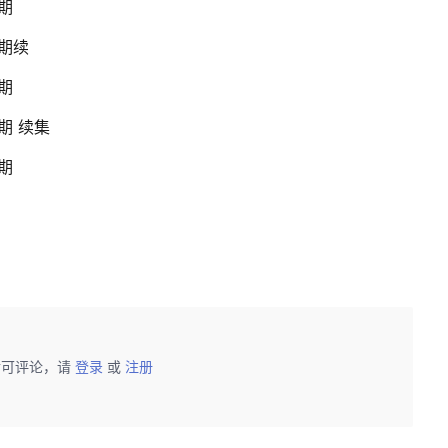
五期
四期续
四期
三期 续集
三期
后可评论，请
登录
或
注册