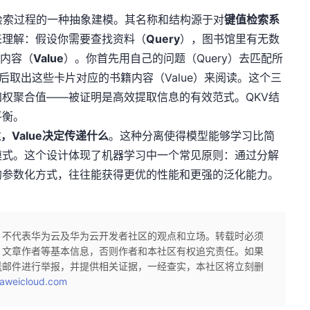
检索过程的一种抽象建模。其名称和结构源于对
键值检索系
来理解：假设你需要查找资料（
Query
），图书馆里有无数
体内容（
Value
）。你首先用自己的问题（Query）去匹配所
后取出这些卡片对应的书籍内容（Value）来阅读。这个三
权聚合值——被证明是高效提取信息的有效范式。QKV结
平衡。
，Value决定传递什么
。这种分离使得模型能够学习比简
模式。这个设计体现了机器学习中一个常见原则：通过分解
的参数化方式，往往能获得更优的性能和更强的泛化能力。
，不代表华为云及华为云开发者社区的观点和立场。转载时必须
、文章作者等基本信息，否则作者和本社区有权追究责任。如果
送邮件进行举报，并提供相关证据，一经查实，本社区将立刻删
aweicloud.com