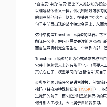
“自注意”中的“注意”借鉴了人类认知的
以理解整体含义一样，该机制通过可学习的
的哪些其他部分。例如，在处理“它”这个
句子中前面出现的某个特定名词上，从而
这种结构是Transformer模型的基石
翻译任务中，解码器需要关注编码器输出
而自注意机制完全发生在一个序列内部，
Transformer模型的训练范式通常被称为
自
它并非传统意义上的有监督学习（需要人
其核心在于，模型学习的“监督信号”来自
最典型的预训练任务是
语言建模
，例如掩
掩码（替换为特殊标记如
），模
[MASK]
过掩码的句子，而“标签”则是被掩码掉的
何外部人工标注，因此属于自监督学习。