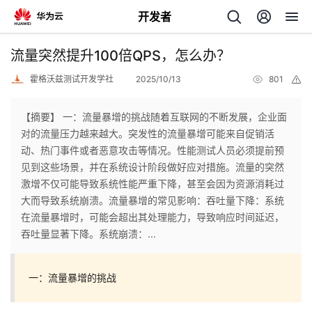
开发者
返
流量突然提升100倍QPS，怎么办？
回
霍格沃兹测试开发学社
2025/10/13
801
举
报
【摘要】 一：流量暴增的挑战随着互联网的不断发展，企业面
对的流量压力越来越大。突发性的流量暴增可能来自促销活
动、热门事件或者恶意攻击等情况。性能测试人员必须提前预
个
见到这些场景，并在系统设计阶段做好应对措施。流量的突然
激增不仅可能导致系统性能严重下降，甚至会因为资源消耗过
我
人
大而导致系统崩溃。流量暴增的常见影响：吞吐量下降：系统
在流量暴增时，可能会超出其处理能力，导致响应时间延迟，
的
主
吞吐量显著下降。系统崩溃：...
开
页
一：流量暴增的挑战
发