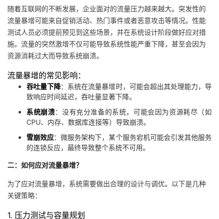
随着互联网的不断发展，企业面对的流量压力越来越大。突发性的
者
流量暴增可能来自促销活动、热门事件或者恶意攻击等情况。性能
测试人员必须提前预见到这些场景，并在系统设计阶段做好应对措
我
施。流量的突然激增不仅可能导致系统性能严重下降，甚至会因为
资源消耗过大而导致系统崩溃。
的
我
流量暴增的常见影响：
吞吐量下降
：系统在流量暴增时，可能会超出其处理能力，导
博
的
我
致响应时间延迟，吞吐量显著下降。
客
论
的
我
系统崩溃
：没有充分准备的系统，可能会因为资源耗尽（如
CPU、内存、数据库连接等）导致崩溃。
坛
圈
的
我
雪崩效应
：微服务架构下，某个服务宕机可能会引发其他服务
的连锁反应，最终导致整个系统不可用。
子
直
的
我
二：如何应对流量暴增？
我
播
活
的
为了应对流量暴增，系统需要做出合理的设计与调优。以下是几种
关键策略：
我
动
关
的
1. 压力测试与容量规划