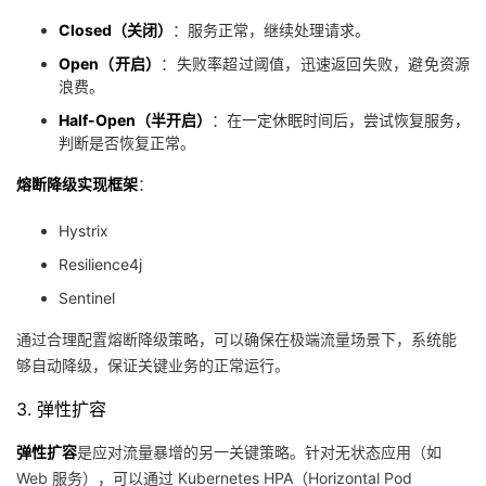
持
建
证
实
的
Closed（关闭）
：服务正常，继续处理请求。
议
Open（开启）
：失败率超过阈值，迅速返回失败，避免资源
验
收
浪费。
藏
Half-Open（半开启）
：在一定休眠时间后，尝试恢复服务，
判断是否恢复正常。
熔断降级实现框架
：
Hystrix
Resilience4j
Sentinel
通过合理配置熔断降级策略，可以确保在极端流量场景下，系统能
够自动降级，保证关键业务的正常运行。
3. 弹性扩容
弹性扩容
是应对流量暴增的另一关键策略。针对无状态应用（如
Web 服务），可以通过 Kubernetes HPA（Horizontal Pod