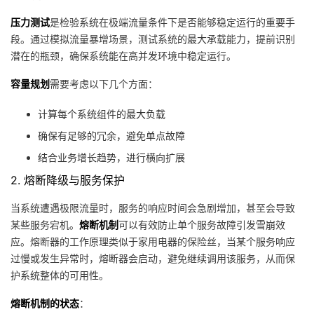
我
注
的
开
压力测试
是检验系统在极端流量条件下是否能够稳定运行的重要手
段。通过模拟流量暴增场景，测试系统的最大承载能力，提前识别
的
Programs
发
潜在的瓶颈，确保系统能在高并发环境中稳定运行。
支
容量规划
者
需要考虑以下几个方面：
计算每个系统组件的最大负载
持
学
确保有足够的冗余，避免单点故障
我
堂
结合业务增长趋势，进行横向扩展
2. 熔断降级与服务保护
的
我
我
当系统遭遇极限流量时，服务的响应时间会急剧增加，甚至会导致
技
的
的
我
某些服务宕机。
熔断机制
可以有效防止单个服务故障引发雪崩效
应。熔断器的工作原理类似于家用电器的保险丝，当某个服务响应
术
云
课
的
我
过慢或发生异常时，熔断器会启动，避免继续调用该服务，从而保
护系统整体的可用性。
支
声
程
认
的
我
熔断机制的状态
：