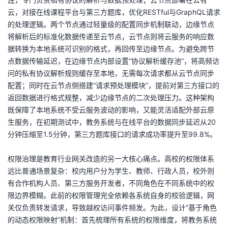
我
注
的
开
云，对接在线课程平台与第三方题库，优化RESTful与GraphQL请求
的处理逻辑。两个节点通过轻量级的配置同步机制联动，边缘节点
的
Programs
发
将解析后的标准化数据传递至云节点，云节点则将云服务的响应数
据转换为本地系统可识别的格式，再回传至边缘节点。为避免跨节
支
点数据传输延迟，在边缘节点内部设置“协议解析缓存池”，将高频访
者
问的私有协议解析规则缓存至本地，无需每次请求都从云节点同步
持
配置；同时在云节点侧搭建“请求预处理模块”，提前对第三方接口的
学
返回数据进行格式规整，减少边缘节点的二次处理压力。这种架构
既保障了本地系统不受云服务波动的影响，又能灵活适配外部云原
我
堂
生服务，在初期测试中，教务系统与在线平台的数据同步延迟从20
分钟压缩至1.5分钟，第三方题库接口的请求成功率提升至99.8%。
的
我
我
权限治理是教育行业网关改造的另一大核心痛点。高校的权限体系
技
的
的
我
远比普通场景复杂：校内用户分为学生、教师、行政人员，校外则
有合作机构人员、第三方服务开发者，不同角色在不同系统中的权
术
云
课
的
我
限边界模糊。此前的权限管理完全依赖各系统自身的校验逻辑，网
关仅负责转发请求，导致越权访问事件频发。为此，设计“基于角色
支
声
程
认
的
我
的动态权限映射”机制：首先梳理所有系统的权限维度，将教务系统