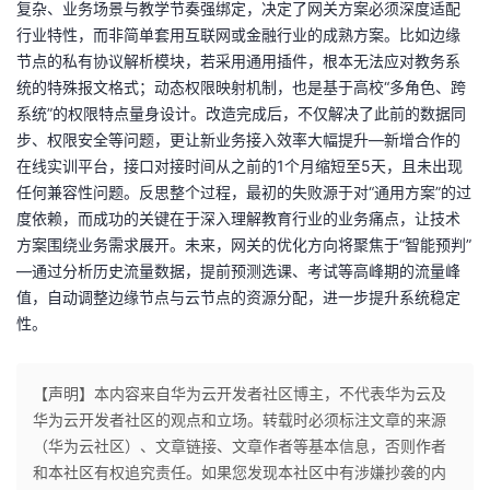
复杂、业务场景与教学节奏强绑定，决定了网关方案必须深度适配
行业特性，而非简单套用互联网或金融行业的成熟方案。比如边缘
节点的私有协议解析模块，若采用通用插件，根本无法应对教务系
统的特殊报文格式；动态权限映射机制，也是基于高校“多角色、跨
系统”的权限特点量身设计。改造完成后，不仅解决了此前的数据同
步、权限安全等问题，更让新业务接入效率大幅提升—新增合作的
在线实训平台，接口对接时间从之前的1个月缩短至5天，且未出现
任何兼容性问题。反思整个过程，最初的失败源于对“通用方案”的过
度依赖，而成功的关键在于深入理解教育行业的业务痛点，让技术
方案围绕业务需求展开。未来，网关的优化方向将聚焦于“智能预判”
—通过分析历史流量数据，提前预测选课、考试等高峰期的流量峰
值，自动调整边缘节点与云节点的资源分配，进一步提升系统稳定
性。
【声明】本内容来自华为云开发者社区博主，不代表华为云及
华为云开发者社区的观点和立场。转载时必须标注文章的来源
（华为云社区）、文章链接、文章作者等基本信息，否则作者
和本社区有权追究责任。如果您发现本社区中有涉嫌抄袭的内