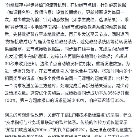
“分级缓存+异步补偿”的流转机制：在边缘节点侧，针对静态数据
（如课程名称、教师信息）设置长期缓存，更新频率设为每周一
次，减少重复传输；针对动态数据（如学生成绩、选课结果），采
用“异步转发+本地暂存”策略—边缘节点接收教务系统的动态数据
后，先将数据暂存至本地数据库，再异步发送至云节点，同时返回
“数据接收成功”的确认信息给教务系统，避免教务系统因等待转发结
果而阻塞。云节点接收数据后，同步至在线平台，完成后向边缘节
点发送“同步完成”通知，边缘节点再删除本地暂存的数据；若超过
30秒未收到通知，边缘节点自动触发补偿机制，重新发送数据。为
进一步提升效率，在云节点侧引入“请求合并”策略，将短时间内多个
相同类型的请求（如多个教师查询同一门课程的题库资源）合并为
一个请求发送至第三方题库，处理完成后再拆分结果返回，减少跨
云请求次数。这套优化实施后，成绩数据同步成功率从85%提升至
100%，第三方题库接口的请求量减少40%，响应延迟降低35%。
网关的可观测性改造，关键在于跳出“纯技术指标监控”的局限，建立
“技术指标与业务场景联动”的监控体系。传统的监控方式仅能显示
“某接口响应延迟100ms”“某节点错误率2%”，但无法直观体现这些指
标对教学业务的影响—比如教务查询接口延迟，运维人员无法快速