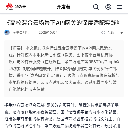
开发者
返
《高校混合云场景下API网关的深度适配实践》
回
程序员阿伟
2025/10/04
1.2k+
举
报
【摘要】 本文聚焦教育行业混合云场景下的API网关改造实
践，针对校内本地化老旧系统（教务、图书馆平台等私有协
议）与公有云服务（在线课程、第三方题库等RESTful/GraphQ
个
L架构）的协同难题展开。作者摒弃通用网关“单实例多插件”架
构，采用“云边协同双节点”设计，边缘节点负责私有协议解析与
我
人
本地数据预处理，云节点适配云服务请求，通过配置同步与缓
存池优化跨节点传输。
的
主
接手地方高校混合云API网关改造项目时，隐藏的技术断层逐渐暴
开
页
露。校内核心系统如教务管理、图书馆借阅平台均为本地化部署，
沿用多年前定制的私有协议，数据传输以固定格式的报文为主；而
发
合作的在线课程平台、第三方题库系统则部署在公有云，分别采用