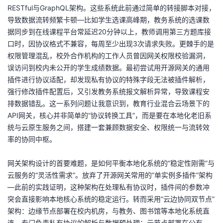
RESTful与GraphQL架构。这些系统此前通过简单的转接脚本对接，
者
导致数据流转频繁卡顿—比如学生选课高峰期，教务系统的选课数
据同步到在线课程平台常延迟20分钟以上，教师调用第三方题库接
我
口时，因协议格式不兼容，每周至少出现3次请求失败。更棘手的是
权限管理混乱，校外合作机构的工作人员曾因网关权限校验漏洞，
的
我
误访问到校内未公开的学生成绩数据。最初尝试用开源网关的通用
插件进行协议适配，却发现私有协议的特殊字段无法被插件解析，
博
的
我
强行修改插件配置后，又引发教务系统报文解析异常，导致课程安
排数据错乱。这一系列问题让我意识到，教育行业混合云场景下的
客
论
的
我
API网关，核心并非简单的“协议转换工具”，而是要在本地化老旧系
统与云原生服务之间，搭建一套兼顾数据安全、权限统一与流转效
坛
圈
的
我
率的协同中枢。
子
直
的
我
网关架构设计的首要难题，是如何平衡本地化系统的“稳定性刚需”与
云服务的“灵活性需求”。放弃了开源网关常用的“单实例多插件”架构
我
播
活
的
—此前的实践证明，这种架构在处理私有协议时，插件间的参数冲
突会直接影响本地核心系统的稳定运行。转而采用“云边协同双节点”
我
动
关
的
架构：边缘节点部署在校内机房，与教务、图书馆等本地化系统直
连，专门负责私有协议的解析与数据预处理；云节点部署在公有