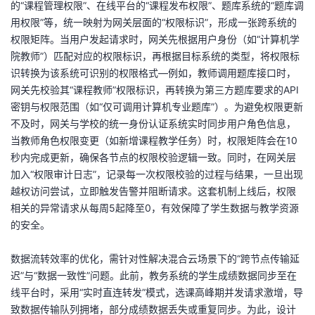
的“课程管理权限”、在线平台的“课程发布权限”、题库系统的“题库调
持
建
证
实
的
用权限”等，统一映射为网关层面的“权限标识”，形成一张跨系统的
权限矩阵。当用户发起请求时，网关先根据用户身份（如“计算机学
议
验
收
院教师”）匹配对应的权限标识，再根据目标系统的类型，将权限标
识转换为该系统可识别的权限格式—例如，教师调用题库接口时，
藏
网关先校验其“课程教师”权限标识，再转换为第三方题库要求的API
密钥与权限范围（如“仅可调用计算机专业题库”）。为避免权限更新
不及时，网关与学校的统一身份认证系统实时同步用户角色信息，
当教师角色权限变更（如新增课程教学任务）时，权限矩阵会在10
秒内完成更新，确保各节点的权限校验逻辑一致。同时，在网关层
加入“权限审计日志”，记录每一次权限校验的过程与结果，一旦出现
越权访问尝试，立即触发告警并阻断请求。这套机制上线后，权限
相关的异常请求从每周5起降至0，有效保障了学生数据与教学资源
的安全。
数据流转效率的优化，需针对性解决混合云场景下的“跨节点传输延
迟”与“数据一致性”问题。此前，教务系统的学生成绩数据同步至在
线平台时，采用“实时直连转发”模式，选课高峰期并发请求激增，导
致数据传输队列拥堵，部分成绩数据丢失或重复同步。为此，设计