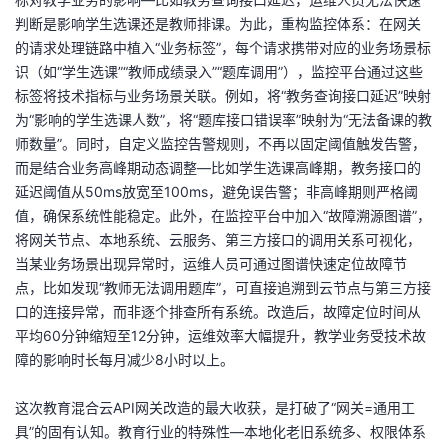
判断是影响学生选课还是教师排课。为此，重构监控体系：在网关
的请求处理链路中植入“业务标签”，每个请求携带对应的业务场景标
识（如“学生选课”“教师成绩录入”“题库调用”），监控平台通过这些
标签将技术指标与业务场景关联。例如，将“教务查询接口延迟”映射
为“影响的学生选课人数”，将“题库接口错误率”映射为“无法备课的教
师数量”。同时，自定义监控告警规则，不再以固定阈值触发告警，
而是结合业务高峰期动态调整—比如学生选课高峰期，教务接口的
延迟阈值从50ms放宽至100ms，避免误告警；非高峰期则严格阈
值，确保系统性能稳定。此外，在监控平台中加入“故障溯源图谱”，
将网关节点、本地系统、云服务、第三方接口的调用关系可视化，
当某业务场景出现异常时，运维人员可通过图谱快速定位故障节
点，比如发现“教师无法调用题库”，可直接追溯到云节点与第三方接
口的连接异常，而非逐个排查所有系统。改造后，故障定位时间从
平均60分钟缩短至12分钟，运维效率大幅提升，教学业务受技术故
障的影响时长每月减少8小时以上。
这次教育混合云API网关改造的最大收获，是打破了“网关=通用工
具”的固有认知。教育行业的特殊性—本地化老旧系统多、权限体系