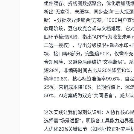
组件缓存、折线图数据聚合，优化后加载缩至1.
析出“无索引、未缓存、同步查询”三大瓶颈，
新）+分批次异步聚合”方案，1000用户
收尾阶段，豆包攻克合规与文档难题。它
四环节梳理风险，指出“APP行为收集未明
二选一授权）、导出分级权限+动态水印+
块、接口等6部分，完整度90%，仅需补
合规风险，又避免后续维护“文档断层”。
短38%，非编码时间占比从30%降至10
确率99.8%，核心标签准确率99.6%，
25%，营销成本降18%。长期价值上，沉
50%，AI方案成为双方“共同语言”，减少
这次实践让我们深刻认识到：AI协作核心是
选择需“场景适配”，明确各工具能力边界避免
人优化20%关键细节（如地址校正补充手