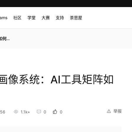
rams
社区
学堂
大赛
支持
茶思屋
困局》
画像系统：AI工具矩阵如
举报
:56
1.1k+
0
0