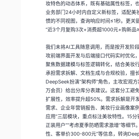
妆特色的动态体系，既有基础属性标签，也
业务部门24小时内自定义新标签，适配美
惯的不同视图，查询响应时间≤1秒。更关键
“近3个月复购3次+消费超1000元+购新
我们未将AI工具随意调用，而是按开发阶段
攻前端界面开发与后端接口代码实时优化
聚焦数据建模与标签逻辑转化，结合美妆行
承担需求拆解、文档生成与合规校验，擅
DeepSeek扮演“架构师”角色，主攻
万会员）给出分库分表建议。这套分工避免
扩展性，效率提升超50%。需求拆解是开发首
需求、企业年营销报告、美妆行业画像案例整
应用”三层模块，重点标注美妆特性。15
正装用户”“考虑夏季防晒需求激增”等细节
性、客单价300-800元”等信息，转询De