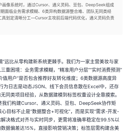
像系统时，通过Cursor、通义灵码、豆包、DeepSeek组成
初期面临业务需求模糊、6类异构数据源整合难、团队无同类经
工具划定清晰分工—Cursor主攻前后端代码优化，通义灵码负责
辑”远比从零构建新系统更棘手。我们为一家主营美妆与家
三重困境：业务需求模糊，“精准用户分层”“实时消费预测”
价值用户”是否包含推荐好友转化维度；6类数据源高度异
P行为日志是动态JSON、线下会员信息散在Excel中，还存
前无同类项目经验，从数据建模到标签权重设计全靠摸索。
们构建Cursor、通义灵码、豆包、DeepSeek协作矩
核心目标不止是“数据整合+可视化”，而是实现“需求-开发-
解决格式对齐与实时同步，更需将准确率稳定在99.5%以
数据偏差达15%，直接影响营销决策；标签层需构建含美