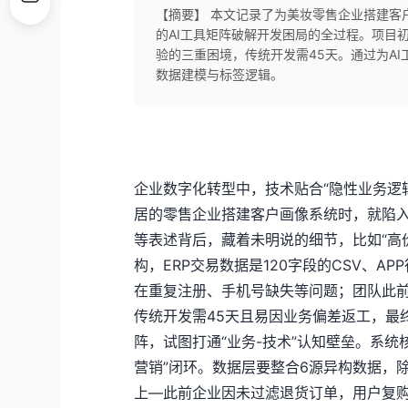
【摘要】 本文记录了为美妆零售企业搭建客户画
的AI工具矩阵破解开发困局的全过程。项目
验的三重困境，传统开发需45天。通过为AI
数据建模与标签逻辑。
企业数字化转型中，技术贴合“隐性业务逻
居的零售企业搭建客户画像系统时，就陷入
等表述背后，藏着未明说的细节，比如“高
构，ERP交易数据是120字段的CSV、AP
在重复注册、手机号缺失等问题；团队此
传统开发需45天且易因业务偏差返工，最终我
阵，试图打通“业务-技术”认知壁垒。系统
营销”闭环。数据层要整合6源异构数据，除
上—此前企业因未过滤退货订单，用户复购