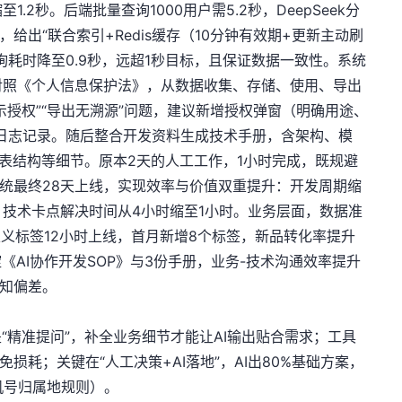
2秒。后端批量查询1000用户需5.2秒，DeepSeek分
给出“联合索引+Redis缓存（10分钟有效期+更新主动刷
查询耗时降至0.9秒，远超1秒目标，且保证数据一致性。系统
对照《个人信息保护法》，从数据收集、存储、使用、导出
示授权”“导出无溯源”问题，建议新增授权弹窗（明确用途、
日志记录。随后整合开发资料生成技术手册，含架构、模
充表结构等细节。原本2天的人工工作，1小时完成，既规避
系统最终28天上线，实现效率与价值双重提升：开发周期缩
%，技术卡点解决时间从4小时缩至1小时。业务层面，数据准
自定义标签12小时上线，首月新增8个标签，新品转化率提升
淀《AI协作开发SOP》与3份手册，业务-技术沟通效率提升
认知偏差。
“精准提问”，补全业务细节才能让AI输出贴合需求；工具
损耗；关键在“人工决策+AI落地”，AI出80%基础方案，
机号归属地规则）。