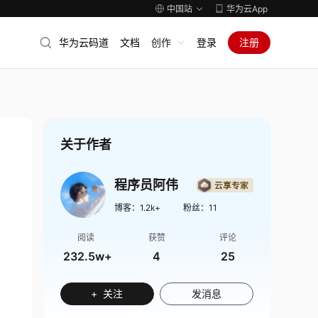
中国站
华为云App
华为云码道
文档
创作
登录
注册
关于作者
程序员阿伟
博客：
1.2k+
粉丝：
11
阅读
获赞
评论
232.5w+
4
25
+ 关注
发消息