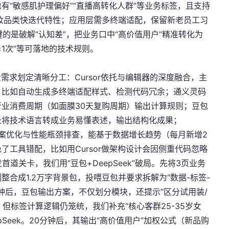
有“敏感肌护理偏好”“直播高转化人群”等业务标签，且支持
妆品类快迭代特性；应用层需多终端适配，保留新老员工习
的是破解“认知差”，把业务口中“高价值用户”精准转化为
品≥1次”等可落地的技术规则。
需求划定清晰分工：Cursor依托与编辑器的深度融合，主
，比如自动生成多终端适配样式、检测代码冗余；通义灵码
业消费周期（如面膜30天复购周期）输出计算规则；豆包
长将技术语言转成业务易懂表述，输出结构化成果；
宏观方案优化与性能瓶颈排查，能基于数据增长趋势（每月新增2
了工具错配，比如用Cursor做架构设计会因侧重代码忽略
道关卡，我们用“豆包+DeepSeek”破局。先将3页业务
合成1.2万字背景包，投喂豆包并要求拆解为“数据-标签-
分钟后，豆包输出方案，不仅划分模块，还提示“区分试用装/
。但标签计算逻辑仍笼统，我们补充“核心客群25-35岁女
epSeek。20分钟后，其输出“高价值用户”加权公式（新品购