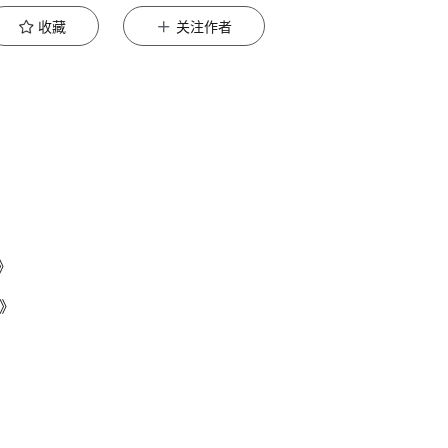
收藏
关注作者
》
法》