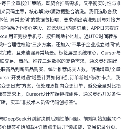
算+每日全量校准”策略，既契合推新需求，又平衡实时性与准
通义灵码主导，核心解决6源数据整合清洗。我们选取各数
样本值-异常案例”的数据包投喂，要求输出清洗规则与对接方
RP保留7个核心字段、过滤测试/内购订单；APP日志提取
xcel用正则校手机号、按归属地补地址。遇UTC时间转东
移-合理性校验”三步方案，还加入“不早于企业成立时间”的
完成，且未遗漏异常场景。标签层是系统核心，Cursor与
关联交易、商品、推荐三源数据的复杂需求，通义灵码输出
关联商品判断新品购买、统计推荐成交人数，明确增量/全量
rsor开发时遇“增量计算如何识别订单新增/修改”卡点，我
态变更日志”方案，仅处理周期内变更订单，避免全量对比损
签需求上，Cursor设计前端拖拽组件，通义灵码开发条件
辑，实现“非技术人员零代码创标签”。
or与DeepSeek分别解决前后端性能问题。前端初始加载10个
议“核心标签初始加载+详情点击展开”懒加载，交易记录分页、