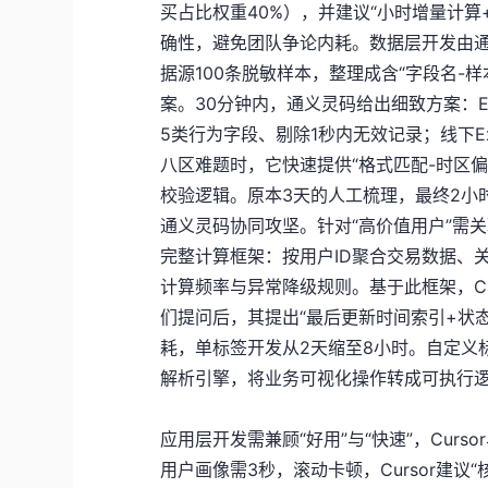
买占比权重40%），并建议“小时增量计
确性，避免团队争论内耗。数据层开发由
据源100条脱敏样本，整理成含“字段名-
案。30分钟内，通义灵码给出细致方案：E
5类行为字段、剔除1秒内无效记录；线下E
八区难题时，它快速提供“格式匹配-时区偏
校验逻辑。原本3天的人工梳理，最终2小时
通义灵码协同攻坚。针对“高价值用户”需
完整计算框架：按用户ID聚合交易数据、
计算频率与异常降级规则。基于此框架，Cu
们提问后，其提出“最后更新时间索引+状
耗，单标签开发从2天缩至8小时。自定义标
解析引擎，将业务可视化操作转成可执行逻
应用层开发需兼顾“好用”与“快速”，Curs
用户画像需3秒，滚动卡顿，Cursor建