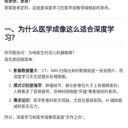
会更快、更准？
答案是肯定的，这就是深度学习在医学成像领域掀起的革命。
者
我
一、为什么医学成像这么适合深度学
习？
的
我
博
的
我
你可能会问：为啥医生的活儿机器能做？
其实原因很简单：
客
论
的
我
影像数据量大
：CT、MRI 扫描出来的数据就是一张张图片，而
深度学习天生就擅长处理图像。
坛
圈
的
我
模式识别是强项
：肿瘤结节、肺炎影像在片子上有细微差别，
人眼看多了容易疲劳，但神经网络能“死磕”像素级别的差异。
子
直
的
我
需求迫切
：医学影像科医生短缺，尤其在基层医院。AI 辅助能
减轻医生压力。
我
播
活
的
所以，深度学习和医学成像简直是“天作之合”。
我
动
关
的