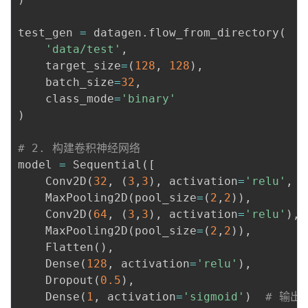
test_gen 
=
 datagen
.
flow_from_directory
(
'data/test'
,
    target_size
=
(
128
,
128
)
,
    batch_size
=
32
,
    class_mode
=
'binary'
)
# 2. 构建卷积神经网络
model 
=
 Sequential
(
[
    Conv2D
(
32
,
(
3
,
3
)
,
 activation
=
'relu'
,
 i
    MaxPooling2D
(
pool_size
=
(
2
,
2
)
)
,
    Conv2D
(
64
,
(
3
,
3
)
,
 activation
=
'relu'
)
,
    MaxPooling2D
(
pool_size
=
(
2
,
2
)
)
,
    Flatten
(
)
,
    Dense
(
128
,
 activation
=
'relu'
)
,
    Dropout
(
0.5
)
,
    Dense
(
1
,
 activation
=
'sigmoid'
)
# 输出