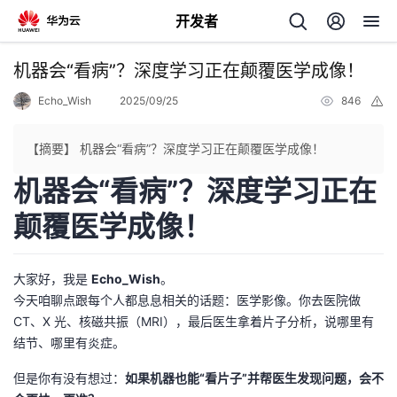
开发者
返
机器会“看病”？深度学习正在颠覆医学成像！
回
Echo_Wish
2025/09/25
846
举
报
【摘要】 机器会“看病”？深度学习正在颠覆医学成像！
机器会“看病”？深度学习正在
个
颠覆医学成像！
我
人
大家好，我是
Echo_Wish
。
的
主
今天咱聊点跟每个人都息息相关的话题：医学影像。你去医院做
CT、X 光、核磁共振（MRI），最后医生拿着片子分析，说哪里有
开
页
结节、哪里有炎症。
但是你有没有想过：
如果机器也能“看片子”并帮医生发现问题，会不
发