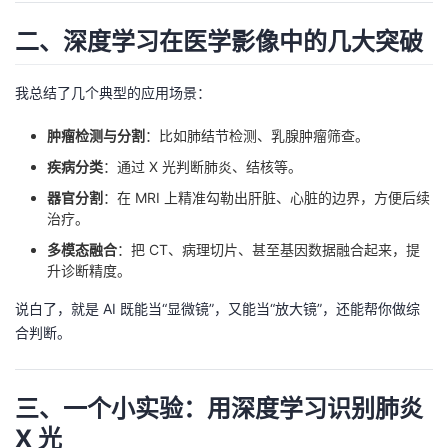
我
注
的
开
二、深度学习在医学影像中的几大突破
的
Programs
发
我总结了几个典型的应用场景：
支
者
肿瘤检测与分割
：比如肺结节检测、乳腺肿瘤筛查。
疾病分类
：通过 X 光判断肺炎、结核等。
持
学
器官分割
：在 MRI 上精准勾勒出肝脏、心脏的边界，方便后续
我
堂
治疗。
多模态融合
：把 CT、病理切片、甚至基因数据融合起来，提
的
我
我
升诊断精度。
说白了，就是 AI 既能当“显微镜”，又能当“放大镜”，还能帮你做综
技
的
的
我
合判断。
术
云
课
的
我
三、一个小实验：用深度学习识别肺炎
支
声
程
认
的
我
X 光