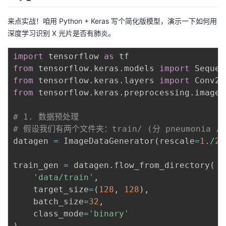
持
建
证
实
的
来点实战！咱用 Python + Keras 写个简化版模型，演示一下如何用
议
验
收
深度学习识别 X 光片是否有肺炎。
藏
import
 tensorflow 
as
from
 tensorflow
.
keras
.
models 
import
from
 tensorflow
.
keras
.
layers 
import
 Conv2D
from
 tensorflow
.
keras
.
preprocessing
.
image 
# 1. 数据预处理
# 假设我们有两个文件夹：train/ (分 pneumonia / 
datagen 
=
 ImageDataGenerator
(
rescale
=
1
.
/
25
train_gen 
=
 datagen
.
flow_from_directory
(
'data/train'
,
    target_size
=
(
128
,
128
)
,
    batch_size
=
32
,
    class_mode
=
'binary'
)