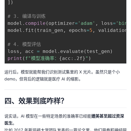
]
)
# 3. 编译与训练
model
.
compile
(
optimizer
=
'adam'
,
 loss
=
'bina
model
.
fit
(
train_gen
,
 epochs
=
5
,
 validation_
# 4. 模型评估
loss
,
 acc 
=
 model
.
evaluate
(
test_gen
)
print
(
f"模型准确率：
{
acc
:
.2f
}
"
)
运行后，模型就能帮我们识别测试集里的 X 光片。虽然只是个小
demo，但背后的逻辑就是医疗 AI 的缩影。
四、效果到底咋样？
说实话，AI 模型在一些特定场景的准确率已经能
媲美甚至超过资深
医生
。
比如 2017 年斯坦福大学团队发表的一篇论文里，他们用卷积神经网