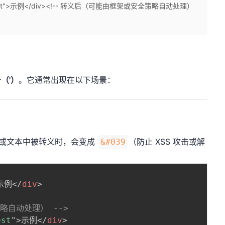
's a test">示例</div><!-- 转义后（可能由框架或安全策略自动处理）
（'）
。它通常出现在以下场景：
属性或文本中被转义时，会变成
（防止 XSS 攻击或解
&#039
示例
</
div
>
略自动处理） -->
est
"
>
示例
</
div
>