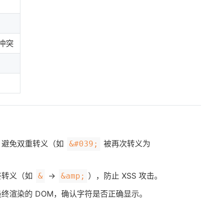
体冲突
，避免双重转义（如
被再次转义为
&#039;
终转义（如
→
），防止 XSS 攻击。
&
&amp;
终渲染的 DOM，确认字符是否正确显示。