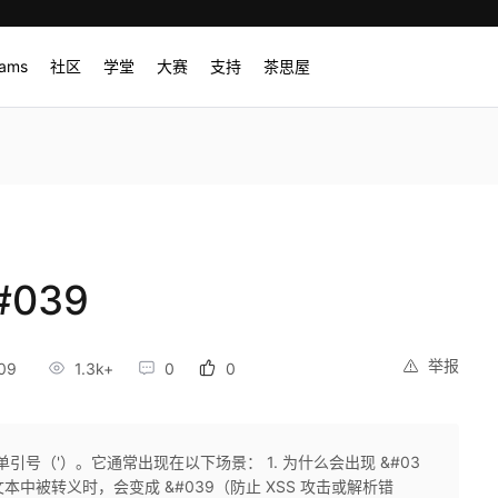
rams
社区
学堂
大赛
支持
茶思屋
#039
举报
09
1.3k+
0
0
示 单引号（'）。它通常出现在以下场景： 1. 为什么会出现 &#03
文本中被转义时，会变成 &#039（防止 XSS 攻击或解析错