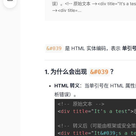
误）。<!-- 原始文本 --><div title="It
--><div title=...
是 HTML 实体编码，表示
单引号
&#039
1. 为什么会出现
&#039
？
HTML 转义
：当单引号在 HTML 
析错误）。
<!-- 原始文本 -->
<
div
title
=
"
It
'
s a test
"
>
<!-- 转义后（可能由框架或安全策
<
div
title
=
"
It
&#039;
s a t