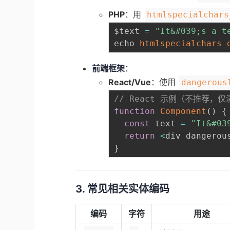
PHP
：用
htmlspecialchars
$text 
=
"It&#039;s a t
echo 
htmlspecialchars_
前端框架
：
React/Vue
：使用
dangerous
// React 示例（不推荐，
function
Component
(
)
{
const
 text 
=
"It&#03
return
<
div dangerou
}
3. 常见相关实体编码
编码
字符
用途