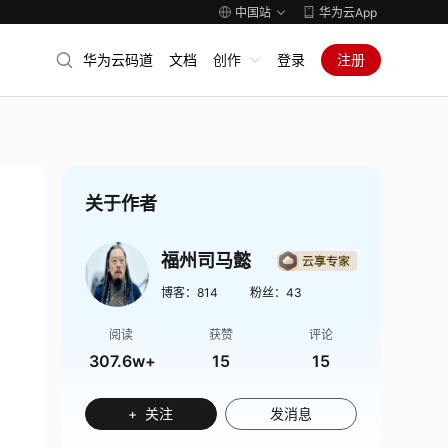
中国站
华为云App
华为云码道
文档
创作
登录
注册
关于作者
福州司马懿
博客：
814
粉丝：
43
阅读
获赞
评论
307.6w+
15
15
+ 关注
发消息