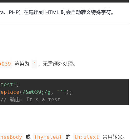
va、PHP）在输出到 HTML 时会自动转义特殊字符。
渲染为
，无需额外处理。
#039
'
 test"
;
replace
(
/
&#039;
/
g
,
"'"
)
;
// 输出: It's a test
或
的
禁用转义。
onseBody
Thymeleaf
th:utext