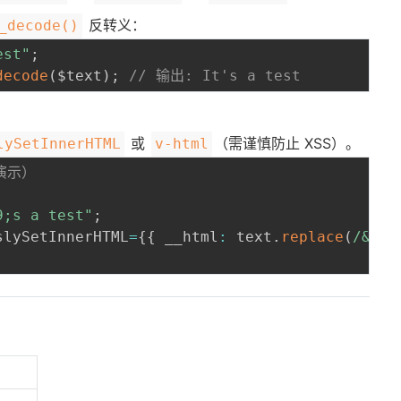
反转义：
_decode()
est"
;
decode
(
$text
)
;
// 输出: It's a test
或
（需谨慎防止 XSS）。
lySetInnerHTML
v-html
仅演示）
9;s a test"
;
slySetInnerHTML
=
{
{
 __html
:
 text
.
replace
(
/
&#03