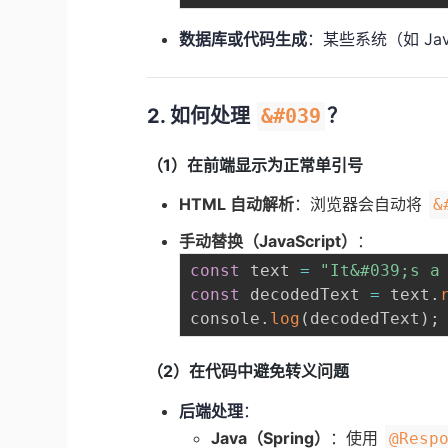
数据库或代码生成
：某些系统（如 Ja
2. 如何处理
&#039
？
（1）在前端显示为正常单引号
HTML 自动解析
：浏览器会自动将
&
手动替换（JavaScript）
：
const
 text 
=
"It&#039;s a
const
 decodedText 
=
 text
.
console
.
log
(
decodedText
)
;
（2）在代码中避免转义问题
后端处理
：
Java（Spring）
：使用
@Resp