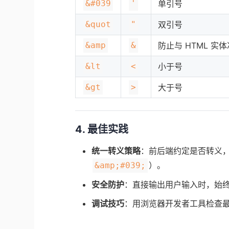
&#039
'
单引号
&quot
"
双引号
&amp
&
防止与 HTML 实
&lt
<
小于号
&gt
>
大于号
4. 最佳实践
统一转义策略
：前后端约定是否转义
）。
&amp;#039;
安全防护
：直接输出用户输入时，始
调试技巧
：用浏览器开发者工具检查最