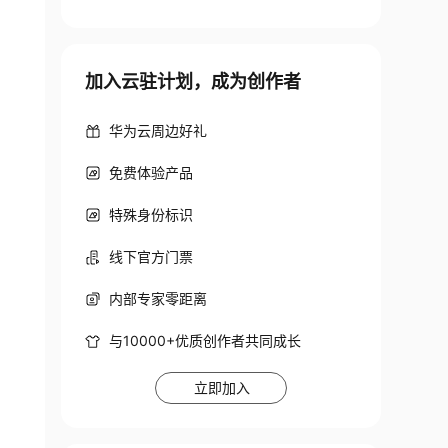
加入云驻计划，成为创作者
华为云周边好礼
免费体验产品
特殊身份标识
线下官方门票
9;
/
g
,
"'"
)
}
}
/
>
;
内部专家零距离
与10000+优质创作者共同成长
立即加入