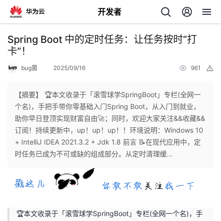
开发者
返
Spring Boot 中的定时任务：让任务按时“打
回
卡”！
bug菌
2025/09/16
961
举
报
【摘要】 🏆本文收录于「滚雪球学SpringBoot」专栏(全网一
个名)，手把手带你零基础入门Spring Boot，从入门到就业，
个
助你早日登顶实现财富自由🚀；同时，欢迎大家关注&&收藏&&
订阅！持续更新中，up！up！up！！环境说明：Windows 10
我
人
+ IntelliJ IDEA 2021.3.2 + Jdk 1.8 前言 📝在现代应用中，定
时任务已成为不可或缺的组成部分。从定时清理缓...
的
主
开
页
🏆本文收录于「滚雪球学SpringBoot」专栏(全网一个名)，手
发