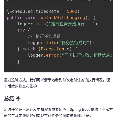
@Scheduled
(
fixedRate 
=
5000
)
public
void
runTaskWithLogging
(
)
{
    logger
.
info
(
"定时任务开始执行..."
)
;
try
{
// 执行任务逻辑
        logger
.
info
(
"任务执行成功"
)
;
}
catch
(
Exception
 e
)
{
        logger
.
error
(
"任务执行失败，错误信息："
}
}
通过这种方式，我们可以清晰地看到每次定时任务的执行情况，便
于后续的排查和维护。
总结 🎯
定时任务在日常开发中扮演着重要角色，Spring Boot 提供了非常方
便的工具来帮助我们实现定时任务的调度与管理。通过