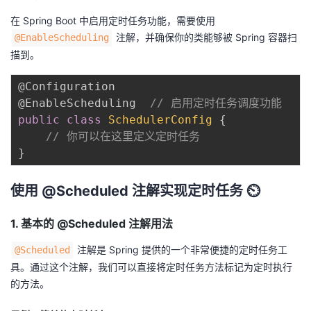
持
建
证
实
的
在 Spring Boot 中启用定时任务功能，需要使用
注解，并确保你的类能够被 Spring 容器扫
@EnableScheduling
议
验
收
描到。
藏
@Configuration
@EnableScheduling
// 启用定时任务调度功能
public
class
SchedulerConfig
{
// 你可以在这里定义定时任务
}
使用 @Scheduled 注解实现定时任务 ⏲️
1. 基本的 @Scheduled 注解用法
注解是 Spring 提供的一个非常便捷的定时任务工
@Scheduled
具。通过这个注解，我们可以直接将定时任务方法标记为定时执行
的方法。