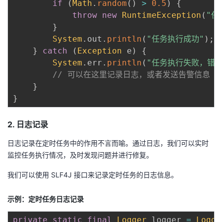
if
(
Math
.
random
(
)
>
0.5
)
{
throw
new
RuntimeException
(
"任
}
System
.
out
.
println
(
"任务执行成功"
)
;
}
catch
(
Exception
 e
)
{
System
.
err
.
println
(
"任务执行失败，错误
// 可以在这里记录日志，或者发送告警信息
}
}
2. 日志记录
日志记录在定时任务中的作用不言而喻。通过日志，我们可以实时
监控任务执行情况，及时发现问题并进行修复。
我们可以使用 SLF4J 接口来记录定时任务的日志信息。
示例：定时任务日志记录
private
static
final
Logger
 logger 
=
Logge