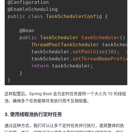
@Configuration
@EnableScheduling
public
class
TaskSchedulerConfig
{
@Bean
public
TaskScheduler
taskScheduler
(
)
{
ThreadPoolTaskScheduler
 taskSchedu
        taskScheduler
.
setPoolSize
(
10
)
;
/
        taskScheduler
.
setThreadNamePrefix
(
return
 taskScheduler
;
}
}
这样配置后，Spring Boot 会为定时任务提供一个大小为 10 的线程
池，确保多个任务能够并发执行而不互相阻塞。
3. 使用线程池执行定时任务
通过这种方式，我们可以让多个定时任务并行执行，提高整体的执