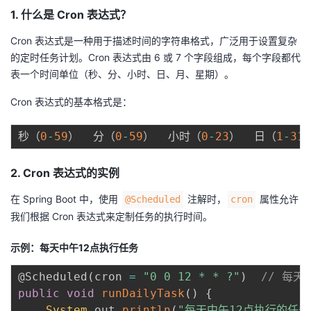
1. 什么是 Cron 表达式？
Cron 表达式是一种用于描述时间的字符串格式，广泛用于设置复杂
的定时任务计划。Cron 表达式由 6 或 7 个字段组成，每个字段都代
表一个时间单位（秒、分、小时、日、月、星期）。
Cron 表达式的基本格式是：
秒（
0
-
59
）  分（
0
-
59
）  小时（
0
-
23
）  日（
1
-
31
2. Cron 表达式的实例
在 Spring Boot 中，使用
注解时，
属性允许
@Scheduled
cron
我们根据 Cron 表达式来定制任务的执行时间。
示例：每天中午12点执行任务
@Scheduled
(
cron 
=
"0 0 12 * * ?"
)
// 每天
public
void
runDailyTask
(
)
{
System
.
out
.
println
(
"每天中午12点执行的任务