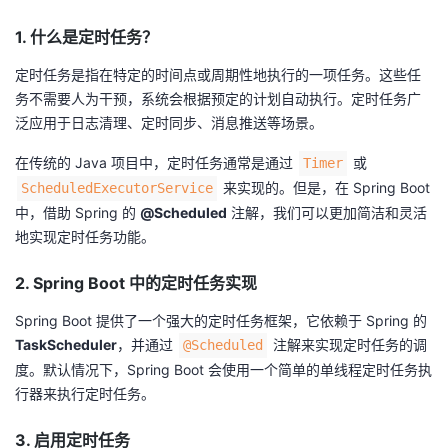
我
注
的
开
1. 什么是定时任务？
的
Programs
发
定时任务是指在特定的时间点或周期性地执行的一项任务。这些任
务不需要人为干预，系统会根据预定的计划自动执行。定时任务广
支
者
泛应用于日志清理、定时同步、消息推送等场景。
在传统的 Java 项目中，定时任务通常是通过
或
Timer
持
学
来实现的。但是，在 Spring Boot
ScheduledExecutorService
中，借助 Spring 的
@Scheduled
注解，我们可以更加简洁和灵活
我
堂
地实现定时任务功能。
的
我
我
2. Spring Boot 中的定时任务实现
技
的
的
我
Spring Boot 提供了一个强大的定时任务框架，它依赖于 Spring 的
TaskScheduler
，并通过
注解来实现定时任务的调
@Scheduled
术
云
课
的
我
度。默认情况下，Spring Boot 会使用一个简单的单线程定时任务执
行器来执行定时任务。
支
声
程
认
的
我
3. 启用定时任务