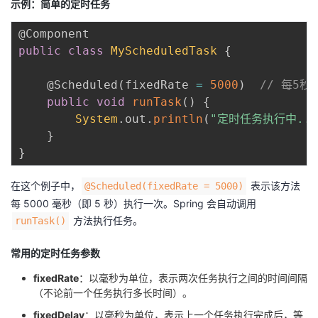
示例：简单的定时任务
@Component
public
class
MyScheduledTask
{
@Scheduled
(
fixedRate 
=
5000
)
// 每5
public
void
runTask
(
)
{
System
.
out
.
println
(
"定时任务执行中...
}
}
在这个例子中，
表示该方法
@Scheduled(fixedRate = 5000)
每 5000 毫秒（即 5 秒）执行一次。Spring 会自动调用
方法执行任务。
runTask()
常用的定时任务参数
fixedRate
：以毫秒为单位，表示两次任务执行之间的时间间隔
（不论前一个任务执行多长时间）。
fixedDelay
：以毫秒为单位，表示上一个任务执行完成后，等