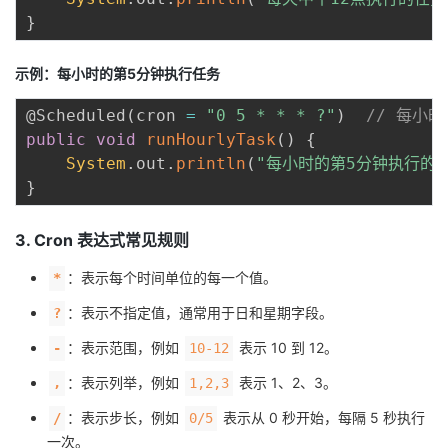
}
示例：每小时的第5分钟执行任务
@Scheduled
(
cron 
=
"0 5 * * * ?"
)
// 每小
public
void
runHourlyTask
(
)
{
System
.
out
.
println
(
"每小时的第5分钟执行的
}
3. Cron 表达式常见规则
：表示每个时间单位的每一个值。
*
：表示不指定值，通常用于日和星期字段。
?
：表示范围，例如
表示 10 到 12。
-
10-12
：表示列举，例如
表示 1、2、3。
,
1,2,3
：表示步长，例如
表示从 0 秒开始，每隔 5 秒执行
/
0/5
一次。