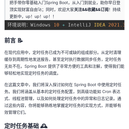
把手带你零基础入门Spring Boot，从入门到就业，助你早日登
顶实现财富自由🚀；同时，欢迎大家
关注&&收藏&&订阅
！持续
者
更新中，up！up！up！！
我
环境说明：Windows 
10
+
 IntelliJ 
IDEA
2021.3
.
的
我
前言 📝
博
的
我
在现代应用中，定时任务已成为不可或缺的组成部分。从定时清理
缓存到周期性地发送报告，甚至定时执行数据同步任务，定时任务
客
论
的
我
无处不在。Spring Boot 提供了非常方便的工具和注解，使得我们能
够轻松地实现定时任务的调度。
坛
圈
的
我
在这篇文章中，我们将深入探讨如何在 Spring Boot 中使用定时任
务。我们将涵盖从基本的定时任务配置，到高级功能如 Cron 表达
子
直
的
我
式、线程池管理，以及如何处理定时任务中的异常和日志记录。通
过这些内容，你将能够熟练地掌握定时任务的实现方式，并能够有
我
播
活
的
效管理它们。
我
动
关
的
定时任务基础 🕰️