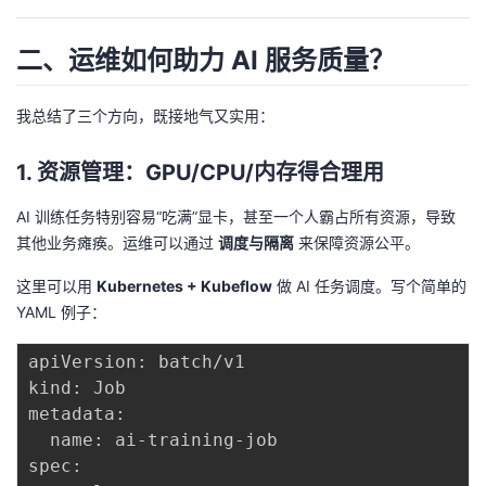
议
注
验
收
二、运维如何助力 AI 服务质量？
藏
我总结了三个方向，既接地气又实用：
1. 资源管理：GPU/CPU/内存得合理用
AI 训练任务特别容易“吃满”显卡，甚至一个人霸占所有资源，导致
其他业务瘫痪。运维可以通过
调度与隔离
来保障资源公平。
这里可以用
Kubernetes + Kubeflow
做 AI 任务调度。写个简单的
YAML 例子：
apiVersion: batch/v1

kind: Job

metadata:

  name: ai-training-job

spec:
