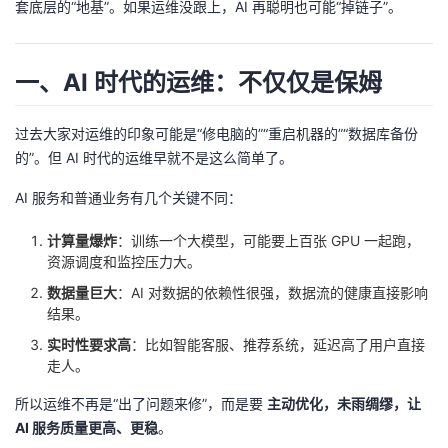
套底层的“地基”。如果运维没跟上，AI 再聪明也可能“掉链子”。
的
Programs
发
者
一、AI 时代的运维：不仅仅是保姆
支
者
我
持
学
的
我
过去大家对运维的印象可能是“修电脑的”“重启机器的”“数据库备份
的”。但 AI 时代的运维早就不是这么简单了。
我
堂
博
的
我
AI 服务和普通业务有几个关键不同：
的
我
客
论
的
我
我
计算量爆炸
：训练一个大模型，可能要上百张 GPU 一起跑，
资源调度和监控压力大。
技
的
坛
圈
的
我
的
我
数据量巨大
：AI 对数据的依赖性很强，数据流的健康直接影响
结果。
术
云
子
直
的
我
课
的
我
实时性要求高
：比如智能客服、推荐系统，延迟高了用户直接
走人。
支
声
播
活
的
程
认
的
我
所以运维不再是“出了问题来修”，而是要
主动优化，未雨绸缪，让
持
建
动
关
证
实
的
AI 服务质量更高、更稳
。