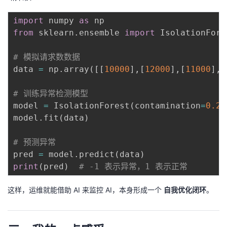
import
 numpy 
as
from
 sklearn
.
ensemble 
import
 IsolationFores
# 模拟请求数数据
data 
=
 np
.
array
(
[
[
10000
]
,
[
12000
]
,
[
11000
]
,
[
# 训练异常检测模型
model 
=
 IsolationForest
(
contamination
=
0.2
)
model
.
fit
(
data
)
# 预测异常
pred 
=
 model
.
predict
(
data
)
print
(
pred
)
# -1 表示异常，1 表示正常
这样，运维就能借助 AI 来监控 AI，本身形成一个
自我优化闭环
。