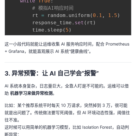
while
True
:
# 模拟AI响应时间
        rt 
=
 random
.
uniform
(
0.1
,
1.5
)
        response_time
.
set
(
rt
)
        time
.
sleep
(
5
)
这一小段代码就能让运维收集 AI 服务响应时间，配合 Prometheus
+ Grafana，就能直观展示 AI 系统“健康曲线”。
3. 异常预警：让 AI 自己学会“报警”
AI 系统本身复杂，日志量巨大，全靠人盯是不可能的。运维可以借
助
机器学习来做异常检测
。
比如：某个推荐系统平时每天 10 万请求，突然掉到 3 万，很可能
就是出问题了。传统做法要写死阈值，但 AI 环境动态性强，阈值往
往不准。
这时候可以用简单的机器学习模型，比如 Isolation Forest，自动判
断异常：