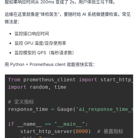
服如果响应时间从 200ms 变成了 2s，用户体验立马下降。
运维在这里就像是“体检医生”，要随时给 AI 系统做健康检查。常见
做法是：
监控接口响应时间
监控 GPU 温度/显存使用率
监控模型的 QPS（每秒请求数）
用 Python + Prometheus client 就能很快实现：
from
 prometheus_client 
import
 start_http_s
import
 random
,
 time

# 定义指标
response_time 
=
 Gauge
(
'ai_response_time_se
if
 __name__ 
==
"__main__"
:
    start_http_server
(
8000
)
# 暴露指标