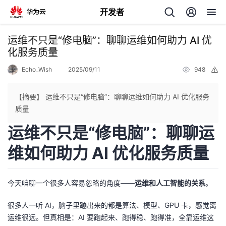
开发者
返
运维不只是“修电脑”：聊聊运维如何助力 AI 优
回
化服务质量
Echo_Wish
2025/09/11
948
举
报
【摘要】 运维不只是“修电脑”：聊聊运维如何助力 AI 优化服务
质量
个
运维不只是“修电脑”：聊聊运
我
人
维如何助力 AI 优化服务质量
我
的
主
今天咱聊一个很多人容易忽略的角度——
运维和人工智能的关系
。
我
的
开
页
很多人一听 AI，脑子里蹦出来的都是算法、模型、GPU 卡，感觉离
我
运维很远。但真相是：AI 要跑起来、跑得稳、跑得准，全靠运维这
的
开
发