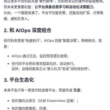
现在很多平台的起点是“替代脚本”，比如把常见的操作封装成模块。
持
建
证
实
的
但未来更重要的是：
让平台具备自我学习和自动化决策能力
。
比如，一个磁盘快满了，平台不仅能告警，还能自动扩容、迁移数
议
验
收
据、通知负责人。
藏
2.
和 AIOps 深度结合
低代码本质是“快速执行”，AIOps 则是“智能决策”。两者结合，就
是：
AIOps 通过日志、监控预测潜在故障；
低代码平台把处理流程固化好，自动执行。
这样，运维就能真正从“救火队员”变成“消防规划师”。
3.
平台生态化
未来不会只有一家低代码运维平台，而是形成
生态
：
有的偏向云原生（比如 Kubernetes 运维）；
有的偏向数据库、存储；