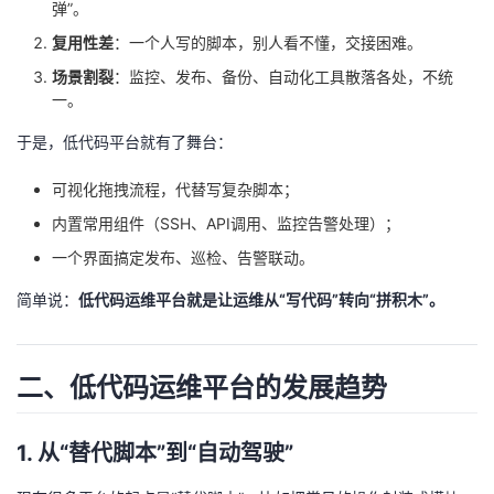
弹”。
我
注
的
开
复用性差
：一个人写的脚本，别人看不懂，交接困难。
的
场景割裂
：监控、发布、备份、自动化工具散落各处，不统
Programs
发
一。
支
者
于是，低代码平台就有了舞台：
持
学
可视化拖拽流程，代替写复杂脚本；
内置常用组件（SSH、API调用、监控告警处理）；
我
堂
一个界面搞定发布、巡检、告警联动。
的
我
我
简单说：
低代码运维平台就是让运维从“写代码”转向“拼积木”。
技
的
的
我
二、低代码运维平台的发展趋势
术
云
课
的
我
1.
从“替代脚本”到“自动驾驶”
支
声
程
认
的
我