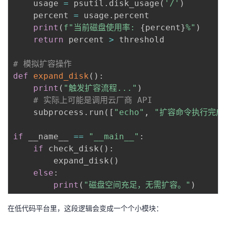
    usage 
=
 psutil
.
disk_usage
(
'/'
)
    percent 
=
 usage
.
percent

print
(
f"当前磁盘使用率: 
{
percent
}
%"
)
return
 percent 
>
 threshold

# 模拟扩容操作
def
expand_disk
(
)
:
print
(
"触发扩容流程..."
)
# 实际上可能是调用云厂商 API
    subprocess
.
run
(
[
"echo"
,
"扩容命令执行完成
if
 __name__ 
==
"__main__"
:
if
 check_disk
(
)
:
        expand_disk
(
)
else
:
print
(
"磁盘空间充足，无需扩容。"
)
在低代码平台里，这段逻辑会变成一个个小模块：