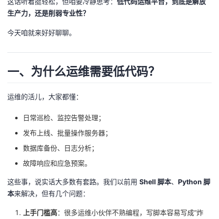
这话听着挺轻松，但咱要冷静思考：
低代码运维平台，到底是解放
生产力，还是削弱专业性？
者
今天咱就来好好聊聊。
我
的
我
一、为什么运维需要低代码？
博
的
我
运维的活儿，大家都懂：
客
论
的
我
日常巡检、监控告警处理；
发布上线、批量操作服务器；
坛
圈
的
我
数据库备份、日志分析；
子
直
的
我
故障响应和应急预案。
这些事，说实话大多数有套路。我们以前用
Shell 脚本
、
Python 脚
我
播
活
的
本
来解决，但有几个问题：
我
动
关
的
上手门槛高
：很多运维小伙伴不熟编程，写脚本容易写成“炸