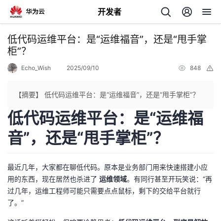
开发者
返
低代码运维平台：是“运维福音”，还是“甩手掌
回
柜”？
Echo_Wish
2025/09/10
848
举
报
【摘要】 低代码运维平台：是“运维福音”，还是“甩手掌柜”？
低代码运维平台：是“运维福
个
音”，还是“甩手掌柜”？
我
人
的
主
最近几年，大家都在聊低代码。原本是业务部门用来快速搭建小应
用的东西，现在居然也杀进了
运维领域
。有同行甚至开玩笑说：“再
开
页
过几年，运维工程师可能只需要点点鼠标，剩下的交给平台就行
了。”
发